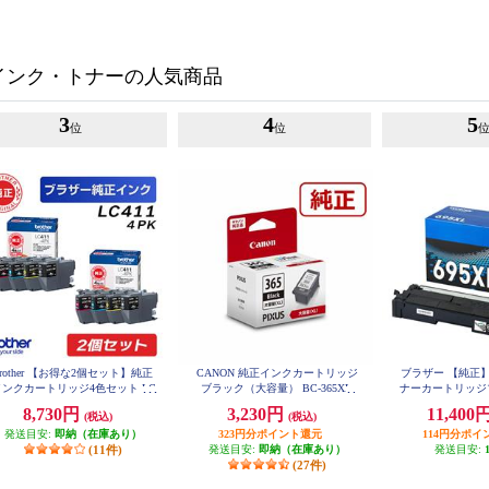
インク・トナーの人気商品
3
4
5
位
位
brother 【お得な2個セット】純正
CANON 純正インクカートリッジ
ブラザー 【純正】T
インクカートリッジ4色セット LC
ブラック（大容量） BC-365XL
ナーカートリッジ
411-4PK LC411-4PK-2-ESET
TN695
8,730円
3,230円
11,400
(税込)
(税込)
発送目安:
即納（在庫あり）
323円分ポイント還元
114円分ポイ
(11件)
発送目安:
即納（在庫あり）
発送目安:
(27件)