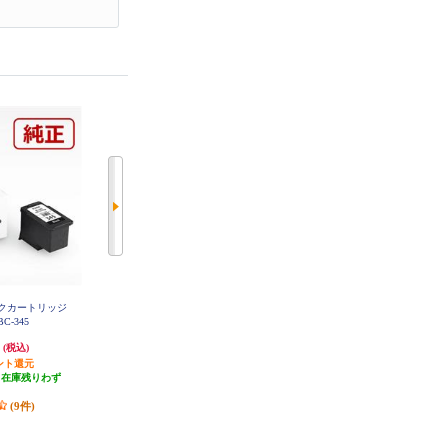
ンクカートリッジ
CANON 純正インクカートリッジ
CANON 純正インクカートリッジ
C-345
（大容量）ブラック BCI-380XLPG
ブラック BCI-380PGBK
BK
円
1,960円
1,461円
(税込)
(税込)
(税込)
ント還元
196円分ポイント還元
146円分ポイント還元
（在庫残りわず
発送目安:
即納（在庫あり）
発送目安:
即納（在庫あり）
）
(44件)
(8件)
(9件)