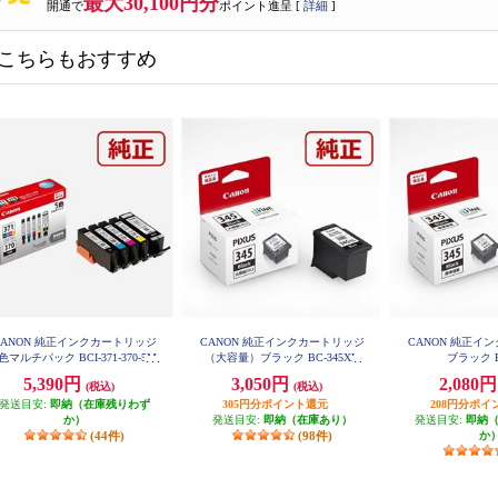
最大30,100円分
開通で
ポイント進呈 [
詳細
]
こちらもおすすめ
CANON 純正インクカートリッジ
CANON 純正インクカートリッジ
CANON 純正イ
色マルチパック BCI-371-370-5M
（大容量）ブラック BC-345XL
ブラック B
P
5,390円
3,050円
2,080
(税込)
(税込)
発送目安:
即納（在庫残りわず
305円分ポイント還元
208円分ポイ
か）
発送目安:
即納（在庫あり）
発送目安:
即納
(44件)
(98件)
か