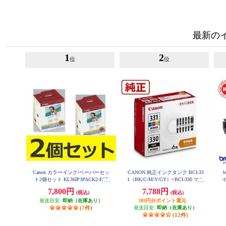
最新の
1
2
位
位
Canon カラーインク/ペーパーセッ
CANON 純正インクタンク BCI-33
ト2個セット KL36IP3PACK2-ESE
1（BK/C/M/Y/GY）+BCI-330 マル
T
チパック BCI-331-330-6MP
7,800円
7,788円
(税込)
(税込)
発送目安:
即納（在庫あり）
389円分ポイント還元
(7件)
発送目安:
即納（在庫あり）
(12件)