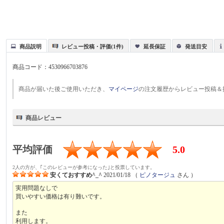
商品説明
レビュー投稿・評価(1件)
延長保証
発送目安
商品コード：
4530966703876
商品が届いた後ご使用いただき、
マイページ
の注文履歴からレビュー投稿＆
商品レビュー
平均評価
5.0
2人の方が、｢このレビューが参考になった｣と投票しています。
安くておすすめ^_^
2021/01/18
（
ピノタージュ
さん ）
実用問題なしで
買いやすい価格は有り難いです。
また
利用します。