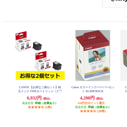
CANON 【お得な二個セット】純
Canon カラーインク/ペーパーセッ
正インク FINEカートリッジ（大容
ト KL36IP3PACK
5
量）ブラック BC-360XL-2-ESET
6,932円
4,200円
(税込)
(税込)
発送目安:
即納（在庫あり）
420円分ポイント還元
(2件)
発送目安:
即納（在庫あり）
(39件)