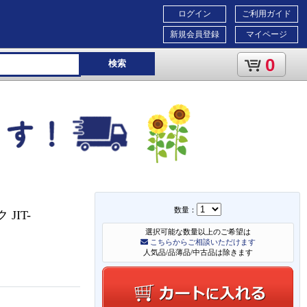
ログイン
ご利用ガイド
新規会員登録
マイページ
0
検索
数量：
JIT-
選択可能な数量以上のご希望は
こちらからご相談いただけます
人気品/品薄品/中古品は除きます