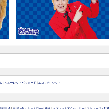
ム
|
ヒューレットパッカード
|
エコリカ
|
ジット
印刷用紙
|
無線LAN・ネットワーク機器
|
タブレットアクセサリー
|
ストレージ・US