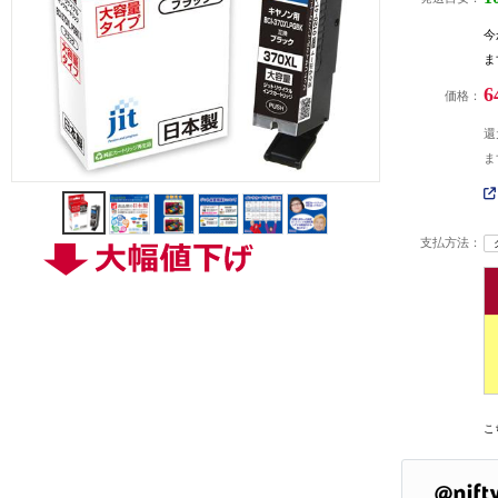
今
ま
6
価格：
還
ま
支払方法：
こ