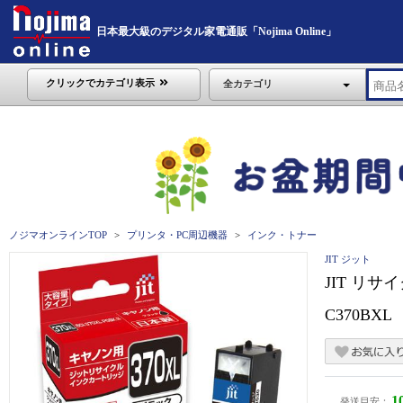
日本最大級のデジタル家電通販「Nojima Online」
クリックでカテゴリ表示
全カテゴリ
ノジマオンラインTOP
プリンタ・PC周辺機器
インク・トナー
JIT ジット
JIT リサ
C370BXL
1
発送目安：