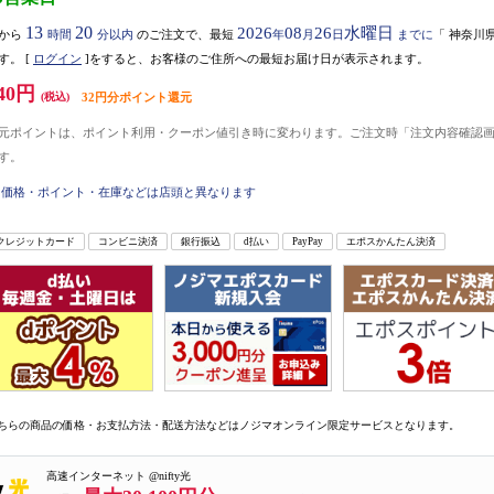
13
20
2026
08
26
水曜日
から
時間
分以内
のご注文で、最短
年
月
日
までに
「
神奈川
す。
[
ログイン
]をすると、お客様のご住所への最短お届け日が表示されます。
40円
(税込)
32円分ポイント還元
元ポイントは、ポイント利用・クーポン値引き時に変わります。ご注文時「注文内容確認
す。
価格・ポイント・在庫などは店頭と異なります
クレジットカード
コンビニ決済
銀行振込
d払い
PayPay
エポスかんたん決済
ちらの商品の価格・お支払方法・配送方法などはノジマオンライン限定サービスとなります。
高速インターネット @nifty光