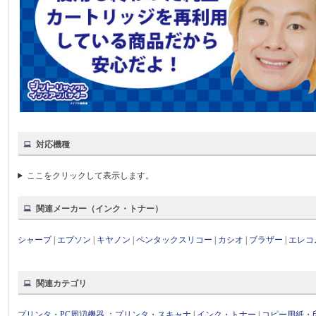
対応機種
ここをクリックして表示します。
関連メーカー（インク・トナー）
シャープ
|
エプソン
|
キヤノン
|
ペンタックスリコー
|
カシオ
|
ブラザー
|
エレコ
関連カテゴリ
プリンタ・PC周辺機器
：
プリンタ・スキャナ
|
インク・トナー
|
コピー用紙・