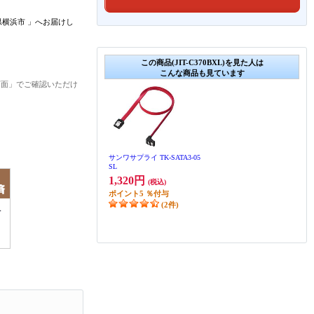
県横浜市
」
へお届けし
この商品(JIT-C370BXL)を見た人は
こんな商品も見ています
画面」でご確認いただけ
サンワサプライ TK-SATA3-05
SL
1,320円
(税込)
ポイント
5
％付与
(2件)