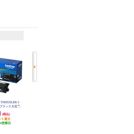
6
7
位
位
位
N695XLBKト
brother 【お得な2個セット】純正
CANON 純正インク FINEカートリ
ブラック大容量
インクカートリッジ4色セット LC
ッジ（大容量）ブラック BC-360X
XLBK
3117-4PK LC3117-4PK-2-ESET
L
円
11,270円
3,541円
(税込)
(税込)
(税込)
ント還元
発送目安:
即納（在庫あり）
354円分ポイント還元
10営業日
(11件)
発送目安:
即納（在庫あり）
(26件)