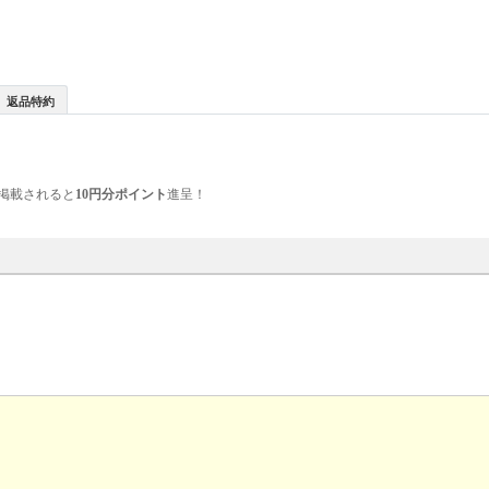
返品特約
掲載されると
10円分ポイント
進呈！