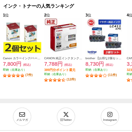
インク・トナーの人気ランキング
1
位
2
位
3
位
4
Canon カラーインク/ペーパーセット2個セット KL36IP3PACK2-ESET
CANON 純正インクタンク BCI-331（BK/C/M/Y/GY）+BCI-330 マルチパック BCI-331-330-6MP
brother 【お得な2個セット】純正インクカートリッジ4色セット LC411-4PK LC411-4PK-2-ESET
7,800円
7,788円
8,730円
3
(税込)
(税込)
(税込)
即納（在庫あり）
389円分ポイント還元
即納（在庫あり）
3
即納（在庫あり）
即
(7件)
(11件)
(12件)
メルマガ
旧Twitter
Instagram