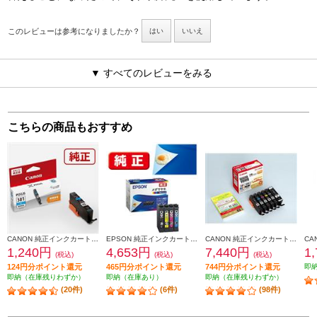
このレビューは参考になりましたか？
はい
いいえ
▼ すべてのレビューをみる
こちらの商品もおすすめ
CANON 純正インクカートリッジ シアン BCI-381C
EPSON 純正インクカートリッジ【メダマヤキ/４色パック】 MED-4CL
CANON 純正インクカートリッジ 6色マルチパック BCI-381-380-6MP
1,240円
4,653円
7,440円
1
(税込)
(税込)
(税込)
124円分ポイント還元
465円分ポイント還元
744円分ポイント還元
即
即納（在庫残りわずか）
即納（在庫あり）
即納（在庫残りわずか）
(20件)
(6件)
(98件)