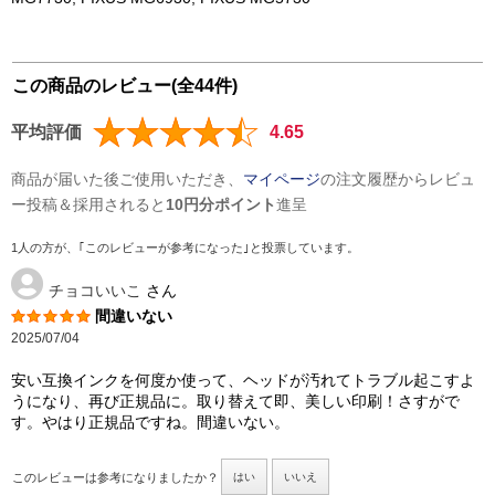
この商品のレビュー(全44件)
平均評価
4.65
商品が届いた後ご使用いただき、
マイページ
の注文履歴からレビュ
ー投稿＆採用されると
10円分ポイント
進呈
1人の方が、｢このレビューが参考になった｣と投票しています。
チョコいいこ
さん
間違いない
2025/07/04
安い互換インクを何度か使って、ヘッドが汚れてトラブル起こすよ
うになり、再び正規品に。取り替えて即、美しい印刷！さすがで
す。やはり正規品ですね。間違いない。
このレビューは参考になりましたか？
はい
いいえ