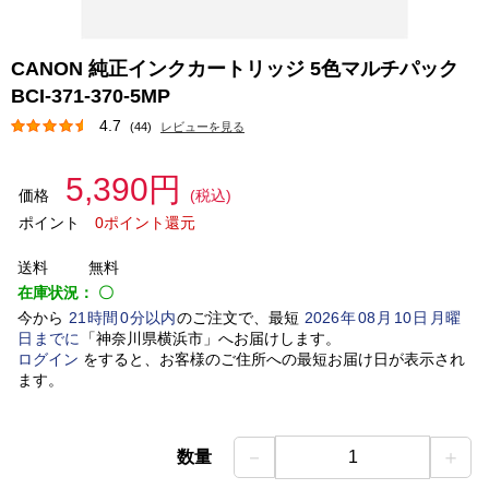
CANON 純正インクカートリッジ 5色マルチパック
BCI-371-370-5MP
4.7
(44)
レビューを見る
5,390円
価格
(税込)
ポイント
0ポイント還元
送料
無料
在庫状況：
〇
今から
21
時間
0
分以内
のご注文で、最短
2026
年
08
月
10
日
月曜
日
までに
「
神奈川県横浜市
」
へお届けします。
ログイン
をすると、お客様のご住所への最短お届け日が表示され
ます。
－
＋
数量
1