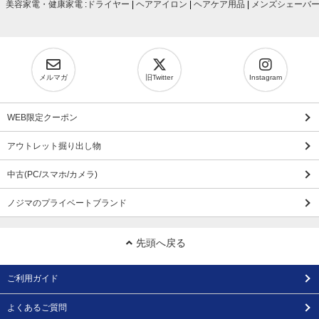
美容家電・健康家電
:
ドライヤー
|
ヘアアイロン
|
ヘアケア用品
|
メンズシェーバ
メルマガ
旧Twitter
Instagram
WEB限定クーポン
アウトレット掘り出し物
中古(PC/スマホ/カメラ)
ノジマのプライベートブランド
先頭へ戻る
ご利用ガイド
よくあるご質問