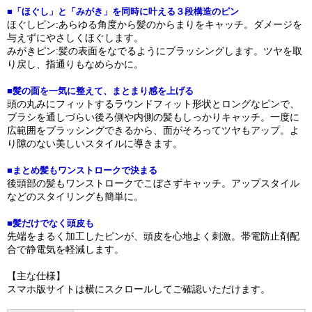
■「ほぐし」と「みがき」を同時に叶える３段構造のピン
ほぐしピン:あらゆる角度から髪のからまりをキャッチ。ダメージを
与えずにやさしくほぐします。
みがきピン:髪の表面をなでるようにブラッシングします。ツヤを取
り戻し、指通りもなめらかに。
■髪の面を一気に整えて、まとまり感を上げる
頭の丸みにフィットするラウンドフィット形状とロングなピンで、
ブラシを通しづらい後ろ側や内側の髪もしっかりキャッチ。一度に
広範囲をブラッシングできるから、面がそろってツヤもアップ。よ
り隙のない美しいスタイルに導きます。
■まとめ髪もワンストロークで決まる
後頭部の髪もワンストロークでこぼさずキャッチ。アップスタイル
などのスタイリングも簡単に。
■髪だけでなく頭皮も
先端をまるく加工したピンが、頭皮を心地よく刺激。帯電防止剤配
合で静電気を軽減します。
【主な仕様】
スマホ版サイトは横にスクロールしてご確認いただけます。