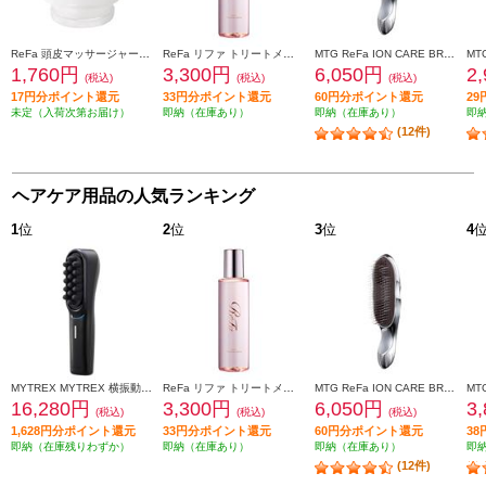
ReFa 頭皮マッサージャー ReFa KNEADING BRUSH [リファ ニーディングブラシ]【ReFa BEAUTECH HEAD SPA専用】 RX-AP-00A
ReFa リファ トリートメントセラム TREATMENT SERUM 150mL RC-GG-00A
MTG ReFa ION CARE BRUSH[リファ イオンケアブラシ] RS-AI00A
1,760円
3,300円
6,050円
2
(税込)
(税込)
(税込)
17円分ポイント還元
33円分ポイント還元
60円分ポイント還元
2
未定（入荷次第お届け）
即納（在庫あり）
即納（在庫あり）
即
(12件)
ヘアケア用品の人気ランキング
1
位
2
位
3
位
4
MYTREX MYTREX 横振動モーションブラシ VIDO MT-VD22B
ReFa リファ トリートメントセラム TREATMENT SERUM 150mL RC-GG-00A
MTG ReFa ION CARE BRUSH[リファ イオンケアブラシ] RS-AI00A
16,280円
3,300円
6,050円
3
(税込)
(税込)
(税込)
1,628円分ポイント還元
33円分ポイント還元
60円分ポイント還元
3
即納（在庫残りわずか）
即納（在庫あり）
即納（在庫あり）
即
(12件)