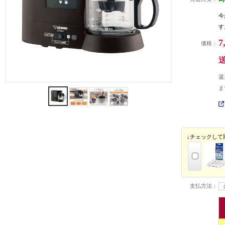
今
す
7
価格：
還
ま
↓チェックして
支払方法：