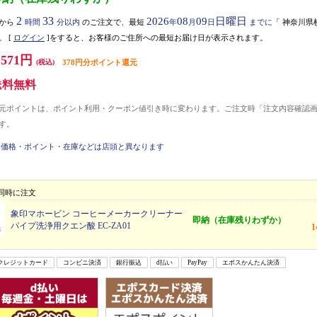
2
33
2026
08
09
日曜日
から
時間
分以内
のご注文で、最短
年
月
日
までに
「
神奈川県
。
[
ログイン
]をすると、お客様のご住所への最短お届け日が表示されます。
,571円
(税込)
378円分ポイント還元
送料無料
元ポイントは、ポイント利用・クーポン値引き時に変わります。ご注文時「注文内容確認
す。
価格・ポイント・在庫などは店頭と異なります
同時に注文
象印マホービン コーヒーメーカークリーナー
即納（在庫残りわずか）
パイプ洗浄用クエン酸 EC-ZA01
クレジットカード
コンビニ決済
銀行振込
d払い
PayPay
エポスかんたん決済