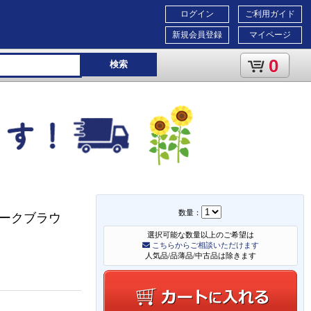
ログイン
ご利用ガイド
新規会員登録
マイページ
0
検索
数量：
ダークブラウ
選択可能な数量以上のご希望は
こちらからご相談いただけます
人気品/品薄品/中古品は除きます