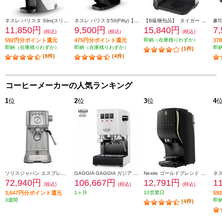
ネスレ バリスタ Slim(スリム)【約1000ml/お湯のみ抽出機能搭載/プレミアムホワイト】 HPM9640PW
ネスレ バリスタ50(Fifty)【オートストップ型/800ml/プレミアムブラック】 XPM9639PB
【B級梱包品】 タイガー コーヒーメーカー GRAND X（グランエックス）【0.54L/フロストホワイト】 ACQ-X020WF
11,850円
9,500円
15,840円
7
(税込)
(税込)
(税込)
592円分ポイント還元
475円分ポイント還元
即納（在庫残りわずか）
3
即納（在庫残りわずか）
即納（在庫残りわずか）
即
(1件)
(8件)
(4件)
コーヒーメーカーの人気ランキング
1
位
2
位
3
位
4
ソリスジャパン エスプレッソマシン バリスタパーフェクタプラス シルバー SK11701S
GAGGIA GAGGIA ガジア セミオートエスプレッソマシン CLASSIC evo pro (クラシックエボプロ) ホワイト SIN035R-WH
Nestle ゴールドブレンド バリスタ デュオ【オートストップ型/大容量2L/プレミアムブラック】 HPM9637PB
72,940円
106,667円
12,791円
1
(税込)
(税込)
(税込)
3,647円分ポイント還元
1ヶ月
10営業日
5
3週間
即
(4件)