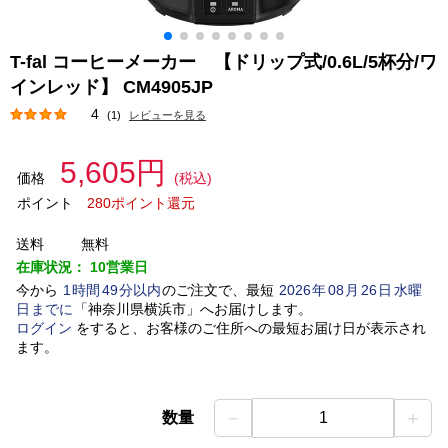
T-fal コーヒーメーカー 【ドリップ式/0.6L/5杯分/ワ
インレッド】 CM4905JP
4
(1)
レビューを見る
5,605円
価格
(税込)
ポイント
280ポイント還元
送料
無料
在庫状況：
10営業日
今から
1
時間
49
分以内
のご注文で、最短
2026
年
08
月
26
日
水曜
日
までに
「
神奈川県横浜市
」
へお届けします。
ログイン
をすると、お客様のご住所への最短お届け日が表示され
ます。
－
＋
数量
1