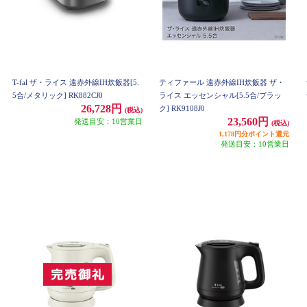
T-fal ザ・ライス 遠赤外線IH炊飯器[5.
ティファール 遠赤外線IH炊飯器 ザ・
5合/メタリック] RK882CJ0
ライス エッセンシャル[5.5合/ブラッ
26,728円
ク] RK9108J0
(税込)
23,560円
発送目安：10営業日
(税込)
1,178円分ポイント還元
発送目安：10営業日