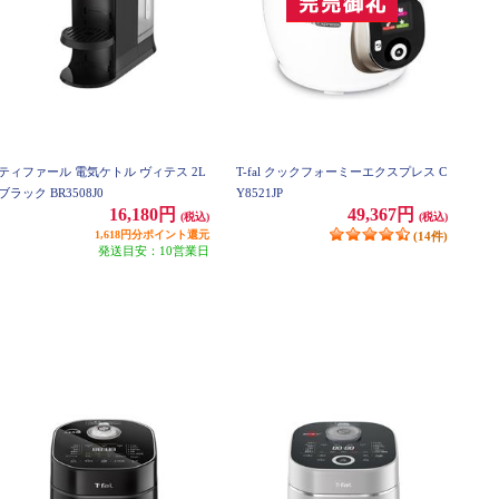
ティファール 電気ケトル ヴィテス 2L
T-fal クックフォーミーエクスプレス C
ブラック BR3508J0
Y8521JP
16,180円
49,367円
(税込)
(税込)
1,618円分ポイント還元
(14件)
発送目安：10営業日