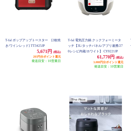
T-fal ポップアップトースター [2枚焼
T-fal 電気圧力鍋 クックフォーミータ
き/ワインレッド] TT3425JP
ッチ【3L/タッチパネル/アプリ連携/27
5,671円
0レシピ内蔵/ホワイト】 CY9221JP
(税込)
61,770円
283円分ポイント還元
(税込)
発送目安：10営業日
3,088円分ポイント還元
発送目安：10営業日