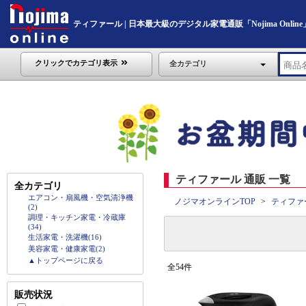
ティファール | 日本最大級のデジタル家電通販「Nojima Online
クリックでカテゴリ表示
全カテゴリ
ティファール 通販 一覧
全カテゴリ
エアコン・扇風機・空気清浄機
ノジマオンラインTOP
ティファ
(2)
調理・キッチン家電・冷蔵庫
(34)
生活家電・洗濯機(16)
美容家電・健康家電(2)
▲トップページに戻る
全54件
販売状況