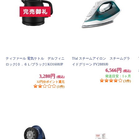
ティファール 電気ケトル デルフィニ
Tfal スチームアイロン スチームグラ
ロック[０．６Ｌ/ブラック] KO1608JP
イドグリーン FV2889J0
6,566円
(税込)
3,280円
発送目安：1ヶ月
(税込)
(3件)
32円分ポイント還元
(1件)