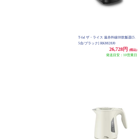
T-fal ザ・ライス 遠赤外線IH炊飯器[5.
5合/ブラック] RK8828J0
26,728円
(税込)
発送目安：10営業日