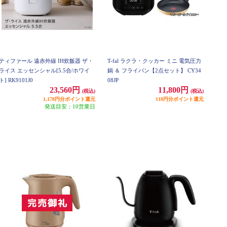
ティファール 遠赤外線 IH炊飯器 ザ・
T-fal ラクラ・クッカー ミニ 電気圧力
ライス エッセンシャル[5.5合/ホワイ
鍋 ＆ フライパン【2点セット】 CY34
ト] RK9101J0
08JP
23,560円
11,800円
(税込)
(税込)
1,178円分ポイント還元
118円分ポイント還元
発送目安：10営業日