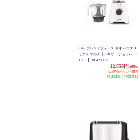
T-fal ブレンドフォース ネオ パウエリ
ックス マルチ【ミキサー/チョッパー/
1.25L】 BL42X1JP
12,550円
(税込)
627円分ポイント還元
発送目安：10営業日