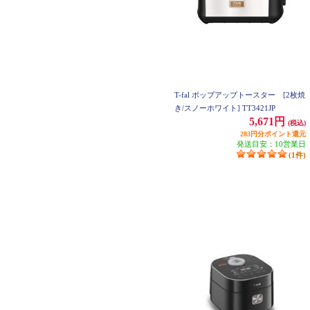
T-fal ポップアップトースター [2枚焼
き/スノーホワイト] TT3421JP
5,671円
(税込)
283円分ポイント還元
発送目安：10営業日
(1件)