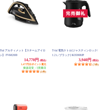
Tfal アルティメット【スチームアイロ
T-fal 電気ケトル[ジャスティンロック/
ン】 FV6828J0
1.2Ｌ/ブラック] KO5908JP
14,770円
3,940円
(税込)
(税込)
1,477円分ポイント還元
(7件)
発送目安：5営業日
(1件)