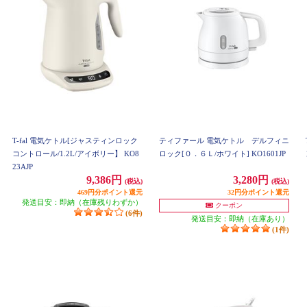
T-fal 電気ケトル[ジャスティンロック
ティファール 電気ケトル デルフィニ
コントロール/1.2L/アイボリー】 KO8
ロック[０．６Ｌ/ホワイト] KO1601JP
23AJP
9,386円
3,280円
(税込)
(税込)
469円分ポイント還元
32円分ポイント還元
発送目安：即納（在庫残りわずか）
クーポン
(6件)
発送目安：即納（在庫あり）
(1件)