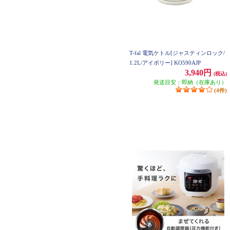
T-fal 電気ケトル[ジャスティンロック/
1.2L/アイボリー] KO590AJP
3,940円
(税込)
発送目安：即納（在庫あり）
(4件)