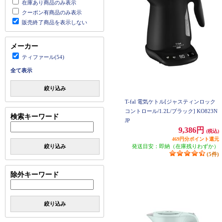
在庫あり商品のみ表示
クーポン有商品のみ表示
販売終了商品を表示しない
メーカー
ティファール(54)
全て表示
絞り込み
T-fal 電気ケトル[ジャスティンロック
コントロール/1.2L/ブラック] KO823N
検索キーワード
JP
9,386円
(税込)
469円分ポイント還元
絞り込み
発送目安：即納（在庫残りわずか）
(5件)
除外キーワード
絞り込み