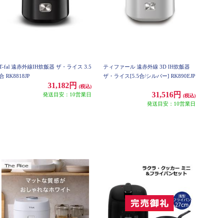
T-fal 遠赤外線IH炊飯器 ザ・ライス 3.5
ティファール 遠赤外線 3D IH炊飯器
合 RK8818JP
ザ・ライス[5.5合/シルバー] RK890EJP
31,182円
(税込)
31,516円
発送目安：10営業日
(税込)
発送目安：10営業日