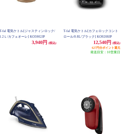
T-fal 電気ケトル[ジャスティンロック/
T-fal 電気ケトル[カフェロックコント
1.2Ｌ/カフェオーレ] KO5902JP
ロール/0.8L/ブラック] KO9208JP
3,940円
12,540円
(税込)
(税込)
627円分ポイント還元
発送目安：10営業日