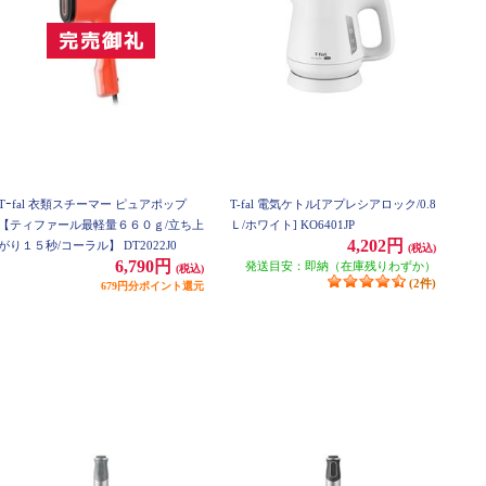
Tｰfal 衣類スチーマー ピュアポップ
T-fal 電気ケトル[アプレシアロック/0.8
【ティファール最軽量６６０ｇ/立ち上
Ｌ/ホワイト] KO6401JP
4,202円
がり１５秒/コーラル】 DT2022J0
(税込)
6,790円
発送目安：即納（在庫残りわずか）
(税込)
(2件)
679円分ポイント還元