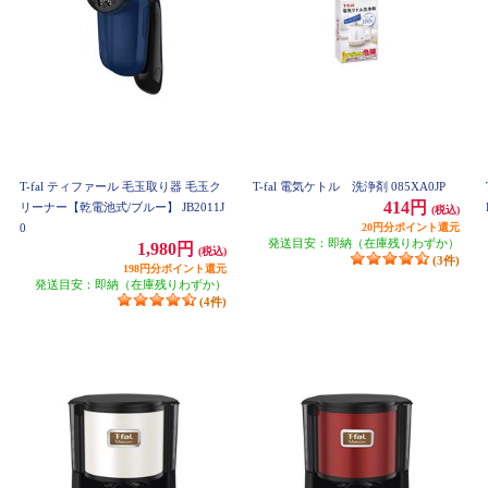
T-fal ティファール 毛玉取り器 毛玉ク
T-fal 電気ケトル 洗浄剤 085XA0JP
414円
リーナー【乾電池式/ブルー】 JB2011J
(税込)
0
20円分ポイント還元
発送目安：即納（在庫残りわずか）
1,980円
(税込)
(3件)
198円分ポイント還元
発送目安：即納（在庫残りわずか）
(4件)