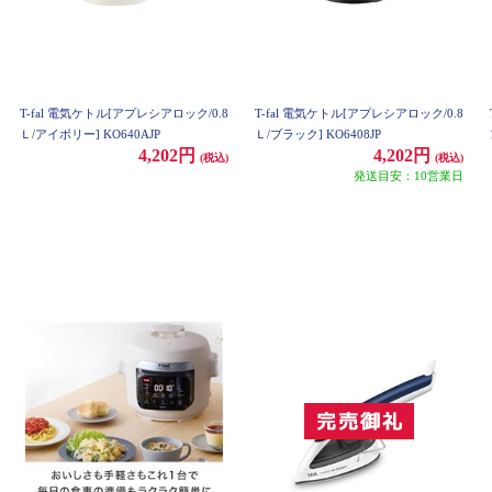
T-fal 電気ケトル[アプレシアロック/0.8
T-fal 電気ケトル[アプレシアロック/0.8
Ｌ/アイボリー] KO640AJP
Ｌ/ブラック] KO6408JP
4,202円
4,202円
(税込)
(税込)
発送目安：10営業日