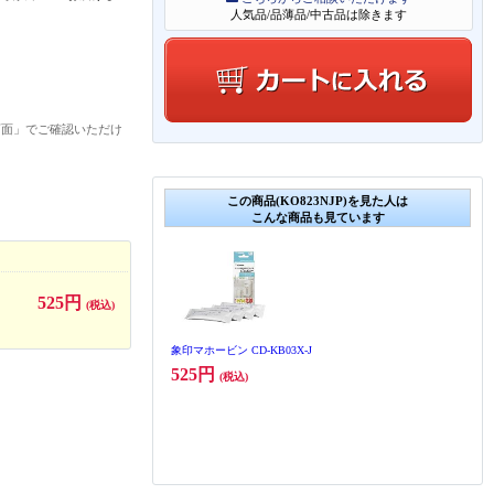
人気品/品薄品/中古品は除きます
画面」でご確認いただけ
この商品(KO823NJP)を見た人は
こんな商品も見ています
525円
(税込)
象印マホービン CD-KB03X-J
525円
(税込)