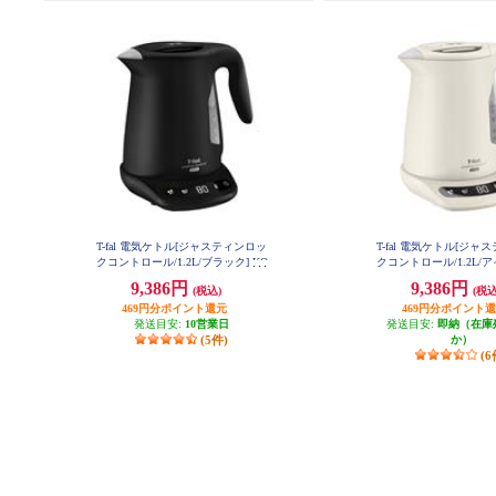
T-fal 電気ケトル[ジャスティンロッ
T-fal 電気ケトル[ジャ
クコントロール/1.2L/ブラック] KO
クコントロール/1.2L/
823NJP
KO823AJP
9,386円
9,386円
(税込)
(税込
469円分ポイント還元
469円分ポイント
発送目安:
10営業日
発送目安:
即納（在庫
(5件)
か）
(6