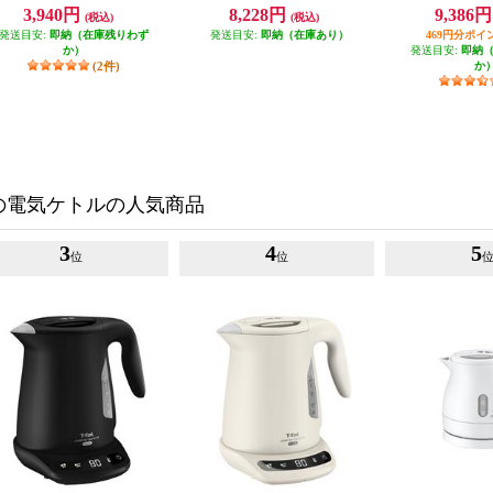
P
KO823
ワー1300W/注ぎ口ほこりブロック/
3,940円
8,228円
9,386
(税込)
(税込)
スレートブラック] CKVA12-BM
発送目安:
即納（在庫残りわず
発送目安:
即納（在庫あり）
469円分ポイ
か）
発送目安:
即納
(2件)
か
の電気ケトルの人気商品
3
4
5
位
位