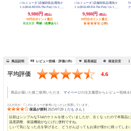
バルミューダ [店舗回収品]電気ケ
バルミューダ [店舗回収品]電気ケ
T
トル[BALMUDA The Pot(バルミュ
トル[BALMUDA The Pot(バルミュ
ク
ーダザ・ポット)/600ml/ホワイト] J
ーダザ・ポット)/600ml/ブラック] J
9,980円
9,980円
(税込)
(税込)
K-KPT01JP-WH
K-KPT01JP-BK
99円分ポイント還元
99円分ポイント還元
発送目安:
即納（在庫あり）
(2件)
商品説明
レビュー投稿・評価(5件)
延長保証
発送目安
平均評価
4.6
商品が届いた後ご使用いただき、
マイページ
の注文履歴からレビュー投稿＆
2人の方が、｢このレビューが参考になった｣と投票しています。
保温が便利
2025/07/20
(
だも
さん )
以前はシンプルなT-falのケトルを使っていましたが、古くなったので本製品
温度調整、保温機能がなにげに便利ですね。
しいて気になった点を挙げると、どうがんばってもお湯が僅かに残ってしま