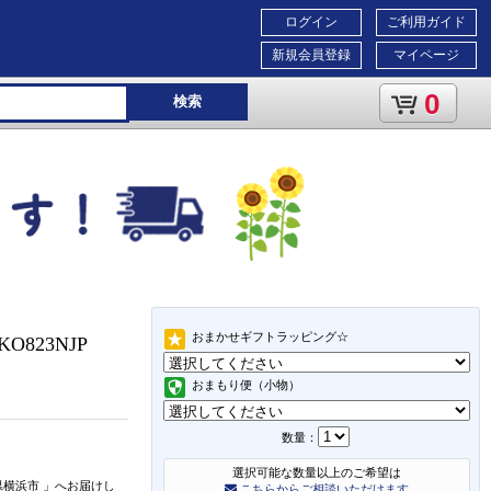
ログイン
ご利用ガイド
新規会員登録
マイページ
0
検索
おまかせギフトラッピング☆
O823NJP
おまもり便（小物）
数量：
選択可能な数量以上のご希望は
県横浜市
」
へお届けし
こちらからご相談いただけます