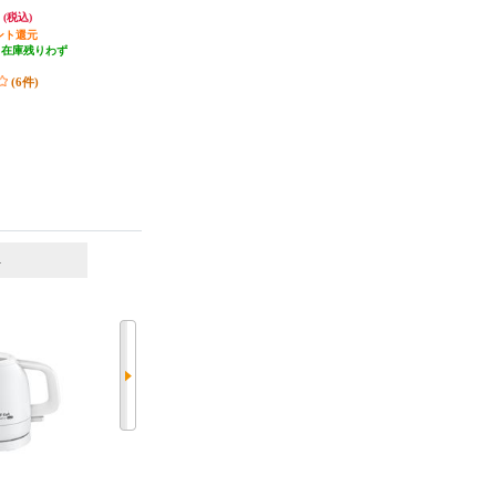
AJP
円
6,716円
5,138円
(税込)
(税込)
(税込)
ント還元
335円分ポイント還元
発送目安:
3営業日
（在庫残りわず
発送目安:
3営業日
(1件)
）
(1件)
(6件)
6
7
位
位
位