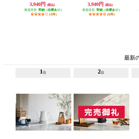
3,940円
3,940円
(税込)
(税込)
発送目安:
即納（在庫あり）
発送目安:
即納（在庫あり）
(4件)
(8件)
最新
1
2
位
位