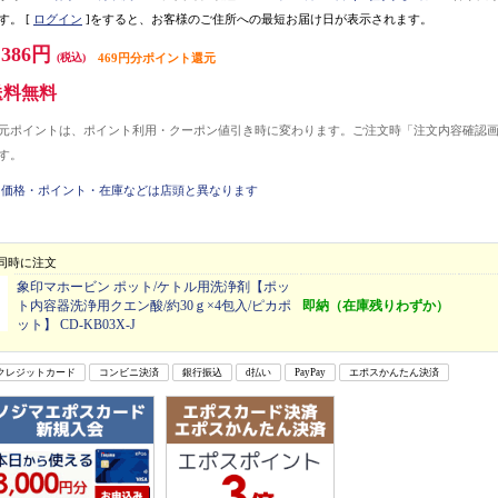
す。
[
ログイン
]をすると、お客様のご住所への最短お届け日が表示されます。
,386円
(税込)
469円分ポイント還元
送料無料
元ポイントは、ポイント利用・クーポン値引き時に変わります。ご注文時「注文内容確認
す。
価格・ポイント・在庫などは店頭と異なります
同時に注文
象印マホービン ポット/ケトル用洗浄剤【ポッ
ト内容器洗浄用クエン酸/約30ｇ×4包入/ピカポ
即納（在庫残りわずか）
ット】 CD-KB03X-J
クレジットカード
コンビニ決済
銀行振込
d払い
PayPay
エポスかんたん決済