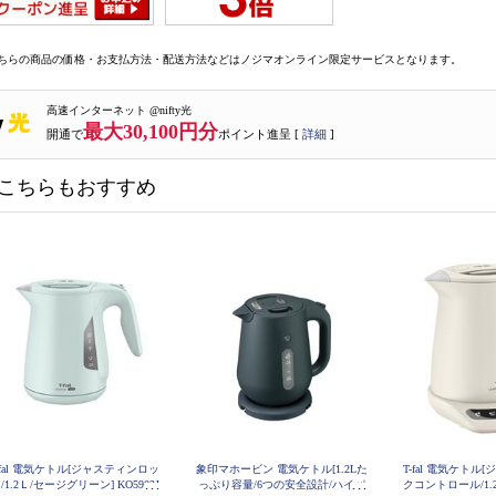
ちらの商品の価格・お支払方法・配送方法などはノジマオンライン限定サービスとなります。
高速インターネット @nifty光
最大30,100円分
開通で
ポイント進呈 [
詳細
]
こちらもおすすめ
-fal 電気ケトル[ジャスティンロッ
象印マホービン 電気ケトル[1.2Lた
T-fal 電気ケト
/1.2Ｌ/セージグリーン] KO5903J
っぷり容量/6つの安全設計/ハイパ
クコントロール/1.