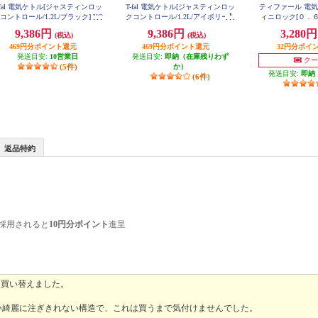
-fal 電気ケトル[ジャスティンロッ
T-fal 電気ケトル[ジャスティンロッ
ティファール 電
コントロール/1.2L/ブラック] KO
クコントロール/1.2L/アイボリー】
ィニロック[０．６
823NJP
KO823AJP
O160
9,386円
9,386円
3,280
(税込)
(税込)
469円分ポイント還元
469円分ポイント還元
32円分ポイ
発送目安:
10営業日
発送目安:
即納（在庫残りわず
クー
(5件)
か）
発送目安:
即納
(6件)
返品特約
採用されると
10円分ポイント
進呈
に買い替えました。
い綺麗に注ぎきれない構造で、これは買うまで気付けませんでした。