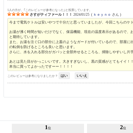
5人の方が、｢このレビューが参考になった｣と投票しています。
さすがティファール！！！
2024/01/25
(
ｋｅｙｎｏ
さん )
今まで電気ケトルは安いやつで十分だと思っていましたが、今回こちらのケ
お湯が沸く時間が短いだけでなく、保温機能、現在の温度表示があるので、
と期待しています。
また、お湯を注ぐ口の部分に上蓋のようなガードが付いているので、部屋に
の転倒を防げるところも良いと思います。
さらに、水を入れる部分がガパッと全部外せるところも、掃除しやすいし片
あとは見た目がかっこいいです。大きすぎないし、黒の質感がとてもイイ！
本当に買ってよかったですーー！！！！
はい
いいえ
このレビューは参考になりましたか？
1
2
位
位