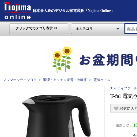
日本最大級のデジタル家電通販「Nojima Online」
クリックでカテゴリ表示
全カテゴリ
ノジマオンラインTOP
調理・キッチン家電・冷蔵庫
電気ケトル
Tfal ティファー
T-fal 
1
発送目安：
今