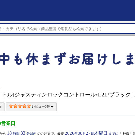
ル
電気ケトル[ジャスティンロックコントロール/1.2L/ブラック] K
レビュー5件
0営業日
18
33
2026
08
27
木曜日
から
時間
分以内
のご注文で、最短
年
月
日
までに
「
神奈川