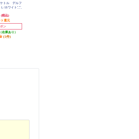
気ケトル デルフ
タイガー 電気ケトル 1.2L 蒸気カ
象印マホービン 電気ケトル【0.8L/
Ｌ/ホワイト] K
ット オフブラック PCT-A120KO
1300W/カップ1杯(140mL)=約60秒/
1JP
Ag+抗菌加工/6つの安全設計/ほこ
円
5,138円
6,897円
(税込)
(税込)
(税込)
りブロック/サンドグレー】 CKSA
08-HZ
ント還元
発送目安:
3営業日
344円分ポイント還元
(1件)
発送目安:
5営業日
ポン
(2件)
（在庫あり）
(1件)