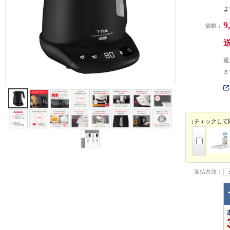
ま
9
価格：
還
ま
↓チェックして
支払方法：