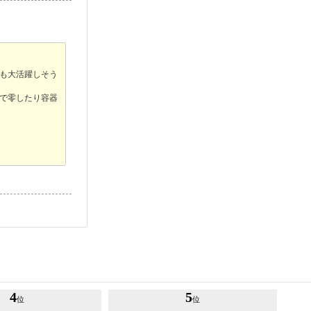
も大活躍しそう
で零したり容器
4
5
位
位