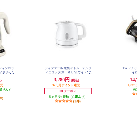
スティンロッ
ティファール 電気ケトル デルフ
Tfal 
アイボリー】
ィニロック[０．６Ｌ/ホワイト] K
イロ
O1601JP
3,280円
14
)
(税込)
還元
32円分ポイント還元
1,4
残りわず
発
クーポン
発送目安:
即納（在庫あり）
件)
(1件)