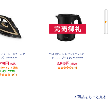
アルティメット【スチームア
T-fal 電気ケトル[ジャスティンロッ
ン】 FV6828J0
ク/1.2Ｌ/ブラック] KO5908JP
,770円
3,940円
(税込)
(税込)
77円分ポイント還元
(7件)
送目安:
5営業日
(1件)
商品をもっと見る