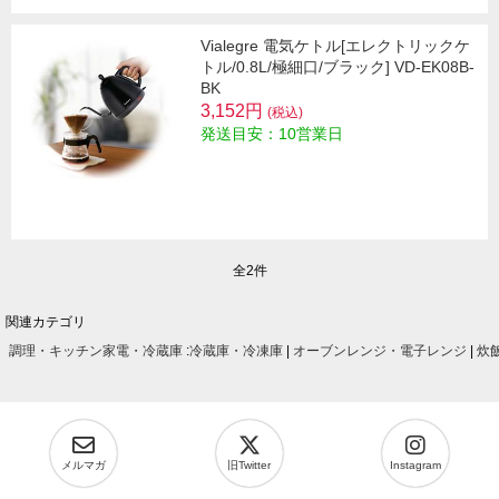
Vialegre 電気ケトル[エレクトリックケ
トル/0.8L/極細口/ブラック] VD-EK08B-
BK
3,152円
(税込)
発送目安：10営業日
全2件
関連カテゴリ
調理・キッチン家電・冷蔵庫
:
冷蔵庫・冷凍庫
|
オーブンレンジ・電子レンジ
|
炊
メルマガ
旧Twitter
Instagram