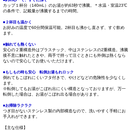
カップ１杯分（140mL）のお湯が約63秒で沸騰。＊水温・室温23℃
の条件で、記載量が沸騰するまでの時間。
■２杯目も温かく
お好みの温度で60分間保温可能。2杯目も沸かし直さず、すぐ飲め
ます。
■触れても熱くない
安心の２重構造外はプラスチック、中はステンレスの2重構造。沸騰
後不意に触れたときや、両手で持って注ぐときにも外側は熱くなら
ないので安心してお使いいただけます。
■もしもの時も安心 転倒お湯もれロック
倒れてもこぼれにくいフタ付きで、やけどなどの危険性を少なくし
ます。
※転倒してもお湯がこぼれ出にくい構造となっておりますが、万一
転倒した場合は、お湯がこぼれ出る場合があります。
■お掃除ラクラク
つぎ目がないステンレス製の内部構造なので、洗いやすく手軽にお
手入れができます。
【主な仕様】