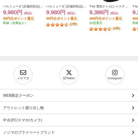
バルミューダ [店舗回収品]電気ケトル[BALMUDA The Pot(バルミューダザ・ポット)/600ml/ホワイト] JK-KPT01JP-WH
バルミューダ [店舗回収品]電気ケトル[BALMUDA The Pot(バルミューダザ・ポット)/600ml/ブラック] JK-KPT01JP-BK
T-fal 電気ケトル[ジャスティンロックコントロール/1.2L/ブラック] KO823NJP
9,980円
9,980円
9,386円
9
(税込)
(税込)
(税込)
99円分ポイント還元
99円分ポイント還元
469円分ポイント還元
4
即納（在庫あり）
10営業日
即
(2件)
(5件)
メルマガ
旧Twitter
Instagram
WEB限定クーポン
アウトレット掘り出し物
中古(PC/スマホ/カメラ)
ノジマのプライベートブランド