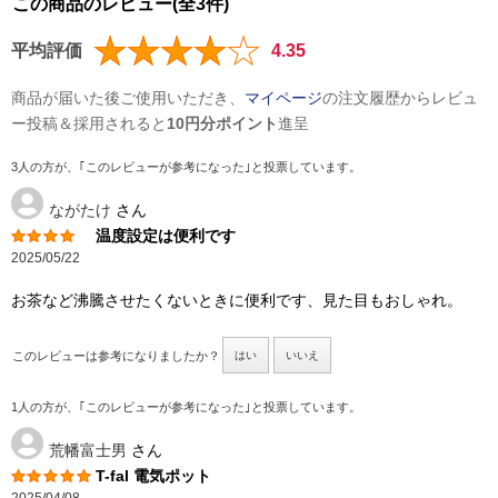
この商品のレビュー(全3件)
平均評価
4.35
商品が届いた後ご使用いただき、
マイページ
の注文履歴からレビュ
ー投稿＆採用されると
10円分ポイント
進呈
3人の方が、｢このレビューが参考になった｣と投票しています。
ながたけ
さん
温度設定は便利です
2025/05/22
お茶など沸騰させたくないときに便利です、見た目もおしゃれ。
このレビューは参考になりましたか？
はい
いいえ
1人の方が、｢このレビューが参考になった｣と投票しています。
荒幡富士男
さん
T-fal 電気ポット
2025/04/08