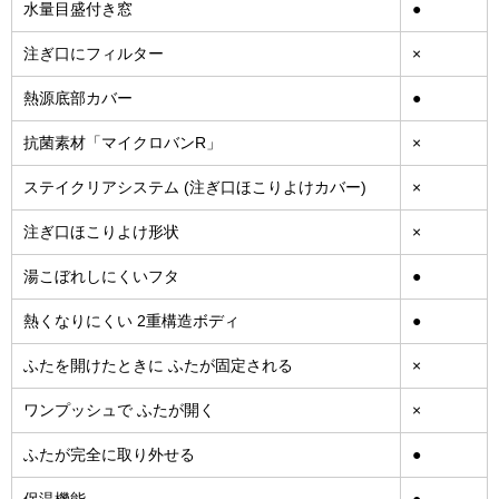
水量目盛付き窓
●
注ぎ口にフィルター
×
熱源底部カバー
●
抗菌素材「マイクロバンR」
×
ステイクリアシステム (注ぎ口ほこりよけカバー)
×
注ぎ口ほこりよけ形状
×
湯こぼれしにくいフタ
●
熱くなりにくい 2重構造ボディ
●
ふたを開けたときに ふたが固定される
×
ワンプッシュで ふたが開く
×
ふたが完全に取り外せる
●