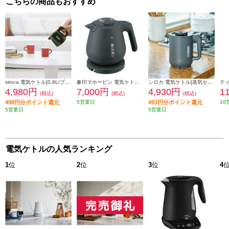
こちらの商品もおすすめ
siroca 電気ケトル[0.8L/ブラック] SEK-208BK
象印マホービン 電気ケトル[ホテル・旅館の客室にぴったり/0.8L/600W/注ぎ口ほこりブロック/スレートブラック] CKDH08-BM
シロカ 電気ケトル[蒸気セーブ/0.8L/ブラック] SK-A151-K
4,980円
7,000円
4,930円
1
(税込)
(税込)
(税込)
498円分ポイント還元
5営業日
493円分ポイント還元
10
5営業日
5営業日
電気ケトルの人気ランキング
1
位
2
位
3
位
4