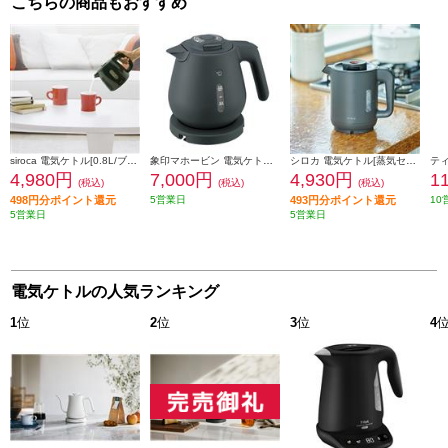
こちらの商品もおすすめ
siroca 電気ケトル[0.8L/ブラック] SEK-208BK
象印マホービン 電気ケトル[ホテル・旅館の客室にぴったり/0.8L/600W/注ぎ口ほこりブロック/スレートブラック] CKDH08-BM
シロカ 電気ケトル[蒸気セーブ/0.8L/ブラック] SK-A151-K
4,980円
7,000円
4,930円
1
(税込)
(税込)
(税込)
498円分ポイント還元
5営業日
493円分ポイント還元
10
5営業日
5営業日
電気ケトルの人気ランキング
1
位
2
位
3
位
4