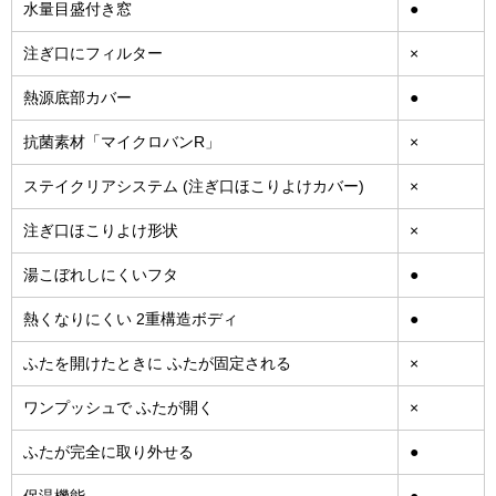
水量目盛付き窓
●
注ぎ口にフィルター
×
熱源底部カバー
●
抗菌素材「マイクロバンR」
×
ステイクリアシステム (注ぎ口ほこりよけカバー)
×
注ぎ口ほこりよけ形状
×
湯こぼれしにくいフタ
●
熱くなりにくい 2重構造ボディ
●
ふたを開けたときに ふたが固定される
×
ワンプッシュで ふたが開く
×
ふたが完全に取り外せる
●