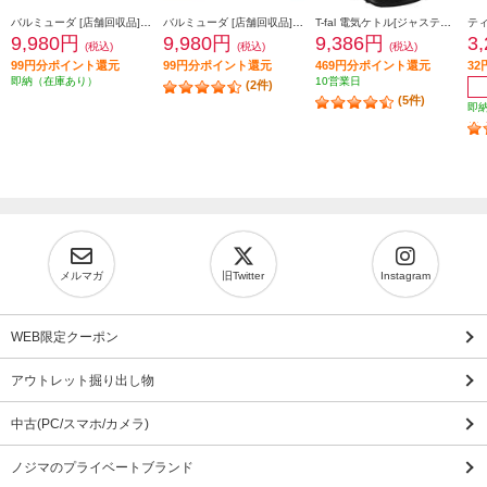
バルミューダ [店舗回収品]電気ケトル[BALMUDA The Pot(バルミューダザ・ポット)/600ml/ホワイト] JK-KPT01JP-WH
バルミューダ [店舗回収品]電気ケトル[BALMUDA The Pot(バルミューダザ・ポット)/600ml/ブラック] JK-KPT01JP-BK
T-fal 電気ケトル[ジャスティンロックコントロール/1.2L/ブラック] KO823NJP
9,980円
9,980円
9,386円
3
(税込)
(税込)
(税込)
99円分ポイント還元
99円分ポイント還元
469円分ポイント還元
3
即納（在庫あり）
10営業日
(2件)
(5件)
即
メルマガ
旧Twitter
Instagram
WEB限定クーポン
アウトレット掘り出し物
中古(PC/スマホ/カメラ)
ノジマのプライベートブランド