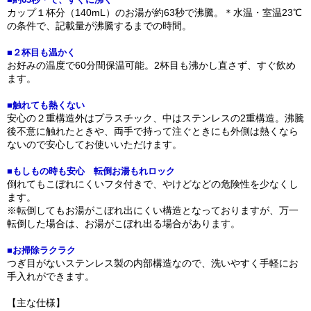
カップ１杯分（140mL）のお湯が約63秒で沸騰。＊水温・室温23℃
の条件で、記載量が沸騰するまでの時間。
■２杯目も温かく
お好みの温度で60分間保温可能。2杯目も沸かし直さず、すぐ飲め
ます。
■触れても熱くない
安心の２重構造外はプラスチック、中はステンレスの2重構造。沸騰
後不意に触れたときや、両手で持って注ぐときにも外側は熱くなら
ないので安心してお使いいただけます。
■もしもの時も安心 転倒お湯もれロック
倒れてもこぼれにくいフタ付きで、やけどなどの危険性を少なくし
ます。
※転倒してもお湯がこぼれ出にくい構造となっておりますが、万一
転倒した場合は、お湯がこぼれ出る場合があります。
■お掃除ラクラク
つぎ目がないステンレス製の内部構造なので、洗いやすく手軽にお
手入れができます。
【主な仕様】