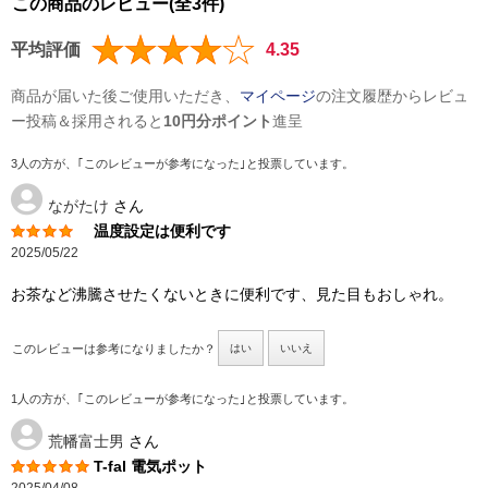
この商品のレビュー(全3件)
平均評価
4.35
商品が届いた後ご使用いただき、
マイページ
の注文履歴からレビュ
ー投稿＆採用されると
10円分ポイント
進呈
3人の方が、｢このレビューが参考になった｣と投票しています。
ながたけ
さん
温度設定は便利です
2025/05/22
お茶など沸騰させたくないときに便利です、見た目もおしゃれ。
このレビューは参考になりましたか？
はい
いいえ
1人の方が、｢このレビューが参考になった｣と投票しています。
荒幡富士男
さん
T-fal 電気ポット
2025/04/08