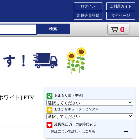
ログイン
ご利用ガイド
新規会員登録
マイページ
0
検索
おまもり便（中物）
イト] PTV-
おまかせギフトラッピング☆
延長保証
万一の故障に安心
保証について詳しくはこちら