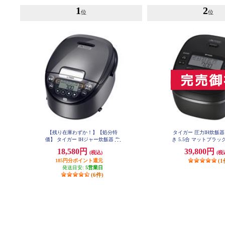
1
2
位
位
【残り在庫わずか！】【処分特
タイガー 圧力IH炊飯器
価】 タイガー IHジャー炊飯器 炊
き 5.5合 マットブラック J
KM
きたて 5.5合 ダークグレー JPW-X1
18,580円
39,800円
(税込)
(税
00HD
185円分ポイント還元
(1
発送目安:
5営業日
(6件)