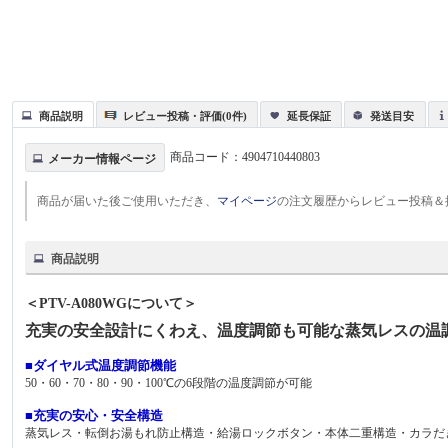
商品説明
レビュー投稿・評価(0件)
延長保証
発送目安
商品コード：
4904710440803
メーカー情報ページ
商品が届いた後ご使用いただき、
マイページ
の注文履歴からレビュー投稿＆
商品説明
＜PTV-A080WGについて＞
充実の安全設計にくわえ、温度調節も可能な蒸気レスの温
■ダイヤル式温度調節機能
50・60・70・80・90・100℃の6段階の温度調節が可能
■充実の安心・安全構造
蒸気レス・転倒お湯もれ防止構造・給湯ロックボタン・本体二重構造・カラだ