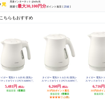
高速インターネット @nifty光
最大30,100円分
開通で
ポイント進呈 [
詳細
]
こちらもおすすめ
タイガー 電気ケトル[0.8L/蒸気レ
タイガー 電気ケトル[1.0L/蒸気レ
タイガー 電気ケトル
/マッドホワイト] PCV-A080WM
ス/マッドホワイト] PCV-A100WM
ス/マッドホワイト] 
5,481円
6,260円
6,716
(税込)
(税込)
発送目安:
3営業日
313円分ポイント還元
335円分ポイ
発送目安:
3営業日
発送目安:
(1件)