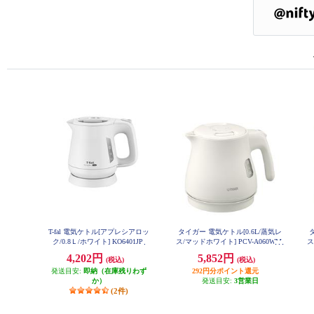
T-fal 電気ケトル[アプレシアロッ
タイガー 電気ケトル[0.6L/蒸気レ
ク/0.8Ｌ/ホワイト] KO6401JP
ス/マッドホワイト] PCV-A060WM
ス
4,202円
5,852円
(税込)
(税込)
発送目安:
即納（在庫残りわず
292円分ポイント還元
か）
発送目安:
3営業日
(2件)