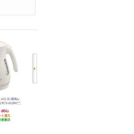
[1.2L/蒸気レ
タイガー 電気ケトル[1.2L/温度調
タイガー 電気ケトル 1.5L 蒸気カ
PCV-A120WM
節機能付/蒸気レス/ブロンドベー
ット オフホワイト PCT-A150WO
ジュ] PTV-A120HC
円
13,200円
4,983円
(税込)
(税込)
(税込)
ント還元
1,320円分ポイント還元
発送目安:
3営業日
3営業日
発送目安:
3営業日