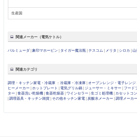
生産国
関連メーカー（電気ケトル）
バルミューダ
|
象印マホービン
|
タイガー魔法瓶
|
テスコム
|
メリタ
|
シロカ
|
山
関連カテゴリ
調理・キッチン家電・冷蔵庫
：
冷蔵庫・冷凍庫
|
オーブンレンジ・電子レンジ
ヒーメーカー
|
ホットプレート
|
電気グリル鍋
|
ジューサー・ミキサー
|
フード
ター
|
食器洗い乾燥機
|
食器乾燥器
|
ワインセラー
|
生ゴミ処理機
|
カセットコ
|
調理器具・キッチン雑貨
|
その他キッチン家電
|
炭酸水メーカー
|
調理メーカ