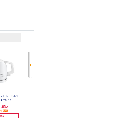
6
7
位
位
位
気ケトル デルフ
タイガー 電気ケトル 1.2L 蒸気カ
象印マホービン 電気ケトル【0.8L/
Ｌ/ホワイト] K
ット オフブラック PCT-A120KO
1300W/カップ1杯(140mL)=約60秒/
1JP
Ag+抗菌加工/6つの安全設計/ほこ
円
5,138円
7,260円
(税込)
(税込)
(税込)
りブロック/サンドグレー】 CKSA
08-HZ
ント還元
発送目安:
3営業日
726円分ポイント還元
(1件)
発送目安:
5営業日
ポン