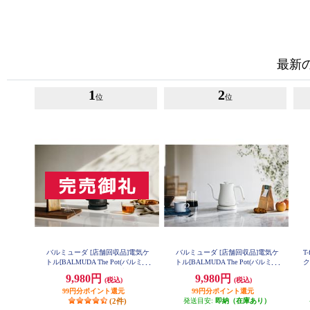
最新
1
2
位
位
バルミューダ [店舗回収品]電気ケ
バルミューダ [店舗回収品]電気ケ
T
トル[BALMUDA The Pot(バルミュ
トル[BALMUDA The Pot(バルミュ
ク
ーダザ・ポット)/600ml/ブラック] J
ーダザ・ポット)/600ml/ホワイト] J
9,980円
9,980円
(税込)
(税込)
K-KPT01JP-BK
K-KPT01JP-WH
99円分ポイント還元
99円分ポイント還元
(2件)
発送目安:
即納（在庫あり）