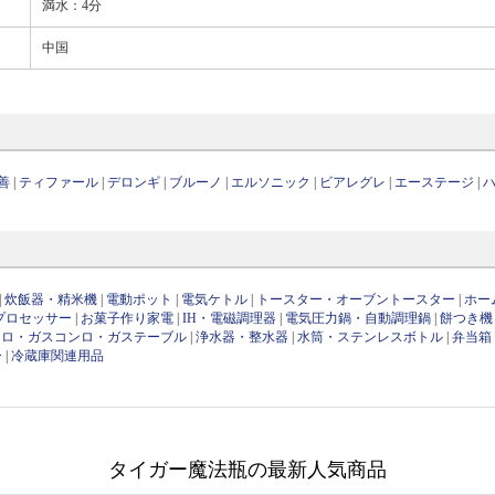
満水：4分
中国
善
|
ティファール
|
デロンギ
|
ブルーノ
|
エルソニック
|
ビアレグレ
|
エーステージ
|
|
炊飯器・精米機
|
電動ポット
|
電気ケトル
|
トースター・オーブントースター
|
ホー
プロセッサー
|
お菓子作り家電
|
IH・電磁調理器
|
電気圧力鍋・自動調理鍋
|
餅つき機
ンロ・ガスコンロ・ガステーブル
|
浄水器・整水器
|
水筒・ステンレスボトル
|
弁当箱
ー
|
冷蔵庫関連用品
タイガー魔法瓶の最新人気商品