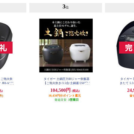
3
位
 ご泡火炊
タイガー 土鍋圧力IHジャー炊飯器
タイガー 
RI-A100
【ご泡火炊き/3.5合/土鍋釜/250℃W
きたて 5.
レイヤーIH/多段階圧力/ストーン
104,500円
24
込)
(税込)
ブラック】 JRX-S060KS
件)
10,450円分ポイント還元
発送目安:
3営業日