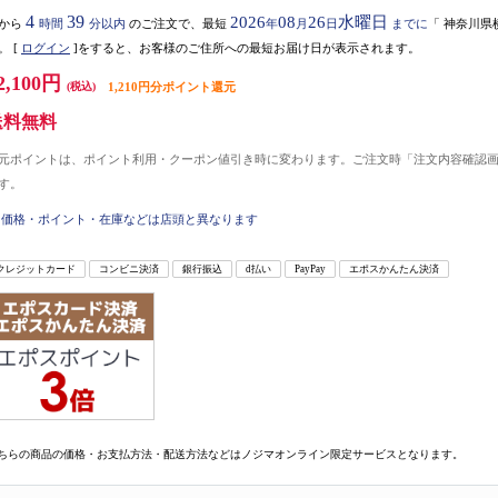
4
39
2026
08
26
水曜日
から
時間
分以内
のご注文で、最短
年
月
日
までに
「
神奈川県
。
[
ログイン
]をすると、お客様のご住所への最短お届け日が表示されます。
2,100円
(税込)
1,210円分ポイント還元
送料無料
元ポイントは、ポイント利用・クーポン値引き時に変わります。ご注文時「注文内容確認
す。
価格・ポイント・在庫などは店頭と異なります
クレジットカード
コンビニ決済
銀行振込
d払い
PayPay
エポスかんたん決済
ちらの商品の価格・お支払方法・配送方法などはノジマオンライン限定サービスとなります。