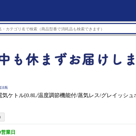
魔法瓶
気ケトル[0.8L/温度調節機能付/蒸気レス/グレイッシュホワ
0営業日