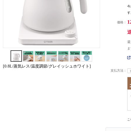
今
す
1
価格：
還
ま
[0.8L/蒸気レス/温度調節/グレイッシュホワイト]
支払方法：
こ