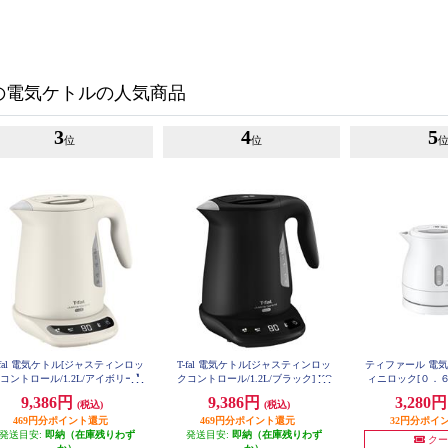
の電気ケトルの人気商品
3
4
5
位
位
-fal 電気ケトル[ジャスティンロッ
T-fal 電気ケトル[ジャスティンロッ
ティファール 電
コントロール/1.2L/アイボリー】
クコントロール/1.2L/ブラック] KO
ィニロック[０．６
KO823AJP
823NJP
O160
9,386円
9,386円
3,280
(税込)
(税込)
469円分ポイント還元
469円分ポイント還元
32円分ポイ
発送目安:
即納（在庫残りわず
発送目安:
即納（在庫残りわず
クー