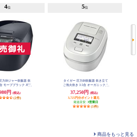
4
5
位
位
圧力IHジャー炊飯器 炊
タイガー 圧力IH炊飯器 炊き立て
5合 モーブブラック JPV-
ご泡火炊き 3.5合 オーガニックホ
T100KV
ワイト JPDG060-WG
,980円
37,250円
(税込)
(税込)
(2件)
3,725円分ポイント還元
発送目安:
3営業日
(1件)
商品をもっと見る