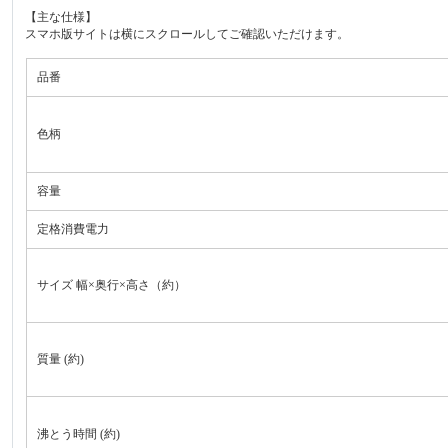
【主な仕様】
スマホ版サイトは横にスクロールしてご確認いただけます。
品番
色柄
容量
定格消費電力
サイズ 幅×奥行×高さ（約）
質量 (約)
沸とう時間 (約)