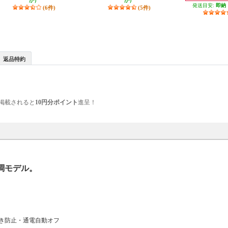
か）
か）
発送目安:
即納
(6件)
(5件)
返品特約
掲載されると
10円分ポイント
進呈！
調モデル。
き防止・通電自動オフ