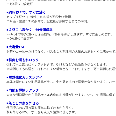
＊1分単位で設定可
■約82秒＊で、すぐに沸く
カップ１杯分（140mL）のお湯が約82秒で沸騰。
＊水温・室温23℃の条件で、記載量が沸騰するまでの時間。
■２杯目も温かく 60分間保温
5～60分*の間で選べる保温機能。2杯目も沸かし直さず、すぐに楽しめます。
＊5分単位で設定可
■大容量1.5L
お茶やコーヒーだけでなく、パスタなど料理用の大量のお湯もすぐに沸かせて
■転倒お湯もれロック
倒れてもこぼれにくいフタ付きで、やけどなどの危険性を少なくします。
※転倒してもお湯がこぼれ出にくい構造となっておりますが、万一転倒した場
■耐熱強化ガラスボディ
本体は割れにくい耐熱強化ガラス。中が見えるので湯量が分かりやすく、ハー
■内部お掃除ラクラク
大きな開口部だから電気ケトル内側のお掃除がしやすく、いつでも清潔に保て
■茶こしの底を外せる
使用済みのお茶っ葉を簡単に捨てれるからラク。
取り外せるので、すっきり洗えて清潔に使えます。