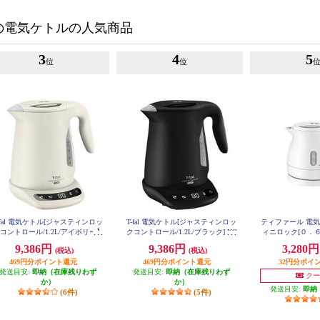
の電気ケトルの人気商品
3
4
5
位
位
-fal 電気ケトル[ジャスティンロッ
T-fal 電気ケトル[ジャスティンロッ
ティファール 電
コントロール/1.2L/アイボリー】
クコントロール/1.2L/ブラック] KO
ィニロック[０．６
KO823AJP
823NJP
O160
9,386円
9,386円
3,280
(税込)
(税込)
469円分ポイント還元
469円分ポイント還元
32円分ポイ
発送目安:
即納（在庫残りわず
発送目安:
即納（在庫残りわず
クー
か）
か）
発送目安:
即納
(6件)
(5件)