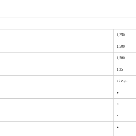
1,250
1,500
1,580
1.35
パネル
●
×
×
●