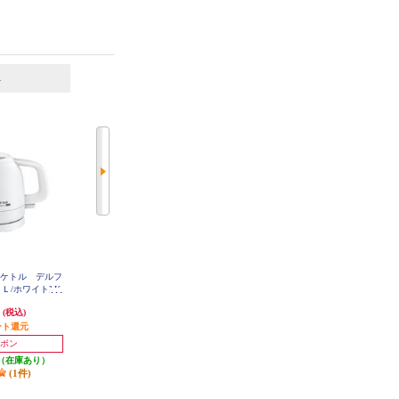
6
7
位
位
位
気ケトル デルフ
タイガー 電気ケトル 1.2L 蒸気カ
象印マホービン 電気ケトル【0.8L/
Ｌ/ホワイト] K
ット オフブラック PCT-A120KO
1300W/カップ1杯(140mL)=約60秒/
1JP
Ag+抗菌加工/6つの安全設計/ほこ
円
5,138円
6,897円
(税込)
(税込)
(税込)
りブロック/サンドグレー】 CKSA
08-HZ
ント還元
発送目安:
3営業日
344円分ポイント還元
(1件)
発送目安:
5営業日
ポン
(2件)
（在庫あり）
(1件)