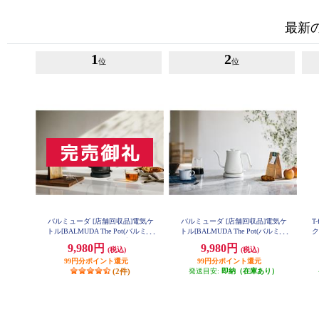
最新
1
2
位
位
バルミューダ [店舗回収品]電気ケ
バルミューダ [店舗回収品]電気ケ
T
トル[BALMUDA The Pot(バルミュ
トル[BALMUDA The Pot(バルミュ
ク
ーダザ・ポット)/600ml/ブラック] J
ーダザ・ポット)/600ml/ホワイト] J
9,980円
9,980円
(税込)
(税込)
K-KPT01JP-BK
K-KPT01JP-WH
99円分ポイント還元
99円分ポイント還元
(2件)
発送目安:
即納（在庫あり）