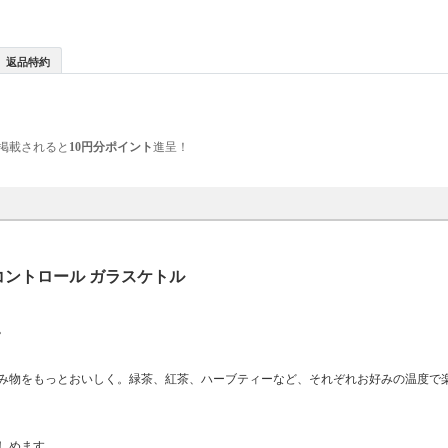
返品特約
掲載されると
10円分ポイント
進呈！
コントロール ガラスケトル
。
み物をもっとおいしく。緑茶、紅茶、ハーブティーなど、それぞれお好みの温度で
しめます。