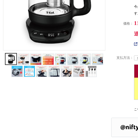
今
す
1
価格：
支払方法：
こ