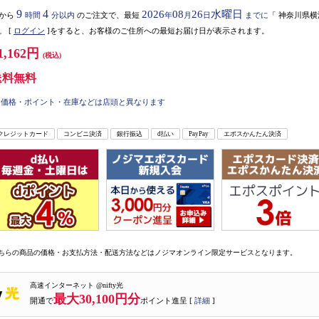
9
4
2026
08
26
水曜日
から
時間
分以内
のご注文で、最短
年
月
日
までに
「
神奈川県横
。
[
ログイン
]をすると、お客様のご住所への最短お届け日が表示されます。
1,162円
(税込)
送料無料
価格・ポイント・在庫などは店頭と異なります
クレジットカード
コンビニ決済
銀行振込
d払い
PayPay
エポスかんたん決済
ちらの商品の価格・お支払方法・配送方法などはノジマオンライン限定サービスとなります。
高速インターネット @nifty光
最大30,100円分
開通で
ポイント進呈 [
詳細
]