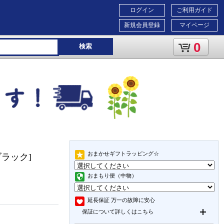
ログイン
ご利用ガイド
新規会員登録
マイページ
0
検索
おまかせギフトラッピング☆
ブラック]
おまもり便（中物）
延長保証
万一の故障に安心
保証について詳しくはこちら