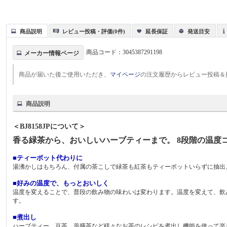
商品説明
レビュー投稿・評価(0件)
延長保証
発送目安
商品コード：
3045387291198
メーカー情報ページ
商品が届いた後ご使用いただき、
マイページ
の注文履歴からレビュー投稿＆
商品説明
＜BJ8158JPについて＞
香る緑茶から、おいしいハーブティーまで。 8段階の温度
■ティーポット代わりに
湯沸かしはもちろん、付属の茶こしで緑茶も紅茶もティーポットいらずに抽出
■好みの温度で、もっとおいしく
温度を変えることで、普段の飲み物の味わいは変わります。温度を変えて、飲
す。
■煮出し
ハーブティー、豆茶、薬膳茶など様々なお茶のレシピを煮出し機能を使って楽