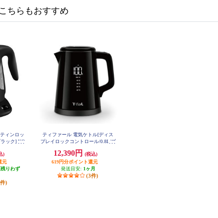
こちらもおすすめ
ャスティンロッ
ティファール 電気ケトル[ディス
ラック] KO
プレイロックコントロール/0.8L/ブ
ラック] KO8568JP
12,390円
込)
(税込)
還元
619円分ポイント還元
庫残りわず
発送目安:
1ヶ月
(3件)
5件)