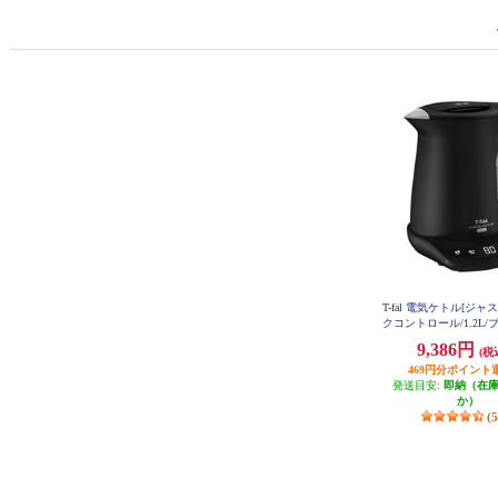
T-fal 電気ケトル[ジ
クコントロール/1.2L/ブ
823NJP
9,386円
(税
469円分ポイント
発送目安:
即納（在
か）
(