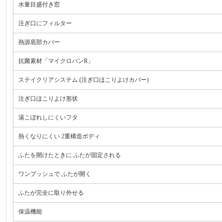
水量目盛付き窓
注ぎ口にフィルター
熱源底部カバー
抗菌素材「マイクロバンR」
ステイクリアシステム (注ぎ口ほこりよけカバー)
注ぎ口ほこりよけ形状
湯こぼれしにくいフタ
熱くなりにくい 2重構造ボディ
ふたを開けたときに ふたが固定される
ワンプッシュで ふたが開く
ふたが完全に取り外せる
保温機能