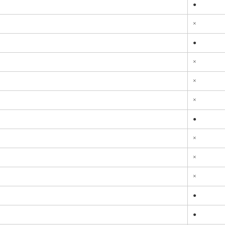
●
×
●
×
×
×
●
×
×
×
●
●