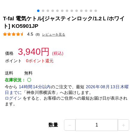
T-fal 電気ケトル[ジャスティンロック/1.2Ｌ/ホワイ
ト] KO5901JP
4.5
(8)
レビューを見る
3,940円
価格
(税込)
ポイント
0ポイント還元
送料
無料
在庫状況：
〇
今から
14
時間
14
分以内
のご注文で、最短
2026
年
08
月
13
日
木曜
日
までに
「
神奈川県横浜市
」
へお届けします。
ログイン
をすると、お客様のご住所への最短お届け日が表示され
ます。
－
＋
数量
1