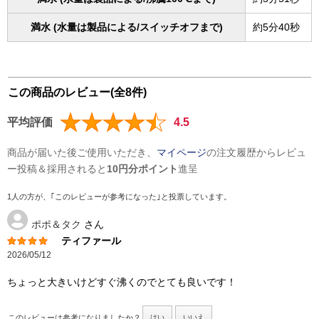
満水 (水量は製品による/スイッチオフまで)
約5分40秒
この商品のレビュー(全8件)
平均評価
4.5
商品が届いた後ご使用いただき、
マイページ
の注文履歴からレビュ
ー投稿＆採用されると
10円分ポイント
進呈
1人の方が、｢このレビューが参考になった｣と投票しています。
ポポ＆タク
さん
ティファール
2026/05/12
ちょっと大きいけどすぐ沸くのでとても良いです！
このレビューは参考になりましたか？
はい
いいえ