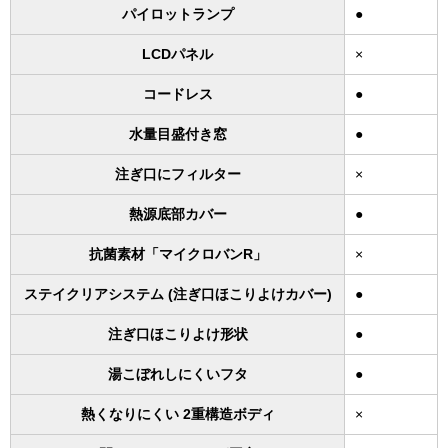
パイロットランプ
●
LCDパネル
×
コードレス
●
水量目盛付き窓
●
注ぎ口にフィルター
×
熱源底部カバー
●
抗菌素材「マイクロバンR」
×
ステイクリアシステム (注ぎ口ほこりよけカバー)
●
注ぎ口ほこりよけ形状
●
湯こぼれしにくいフタ
●
熱くなりにくい 2重構造ボディ
×