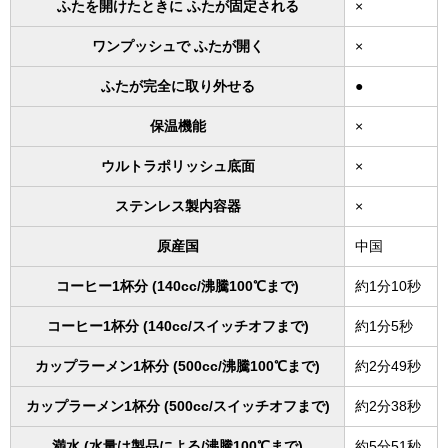
ふたを開けたときに ふたが固定される
×
ワンプッシュで ふたが開く
×
ふたが完全に取り外せる
●
保温機能
×
ウルトラポリッシュ底面
×
ステンレス製内容器
×
原産国
中国
コーヒー1杯分 (140cc/沸騰100℃まで)
約1分10秒
コーヒー1杯分 (140cc/スイッチオフまで)
約1分5秒
カップラーメン1杯分 (500cc/沸騰100℃まで)
約2分49秒
カップラーメン1杯分 (500cc/スイッチオフまで)
約2分38秒
満水 (水量は製品による/沸騰100℃まで)
約5分51秒