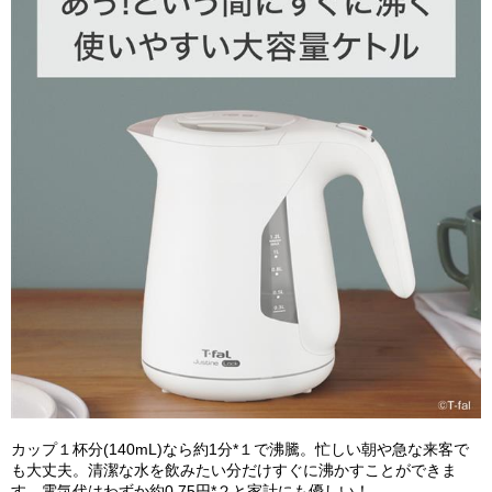
カップ１杯分(140mL)なら約1分*１で沸騰。忙しい朝や急な来客で
も大丈夫。清潔な水を飲みたい分だけすぐに沸かすことができま
す。電気代はわずか約0.75円*２と家計にも優しい！