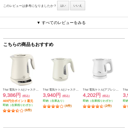
このレビューは参考になりましたか？
はい
いいえ
▼ すべてのレビューをみる
こちらの商品もおすすめ
T-fal 電気ケトル[ジャスティンロックコントロール/1.2L/アイボリー】 KO823AJP
T-fal 電気ケトル[ジャスティンロック/1.2L/アイボリー] KO590AJP
T-fal 電気ケトル[アプレシアロック/0.8Ｌ/ホワイト] KO6401JP
9,386円
3,940円
4,202円
3
(税込)
(税込)
(税込)
469円分ポイント還元
即納（在庫あり）
即納（在庫残りわずか）
即
即納（在庫残りわずか）
(4件)
(2件)
(6件)