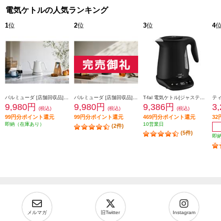
電気ケトルの人気ランキング
1
位
2
位
3
位
4
バルミューダ [店舗回収品]電気ケトル[BALMUDA The Pot(バルミューダザ・ポット)/600ml/ホワイト] JK-KPT01JP-WH
バルミューダ [店舗回収品]電気ケトル[BALMUDA The Pot(バルミューダザ・ポット)/600ml/ブラック] JK-KPT01JP-BK
T-fal 電気ケトル[ジャスティンロックコントロール/1.2L/ブラック] KO823NJP
9,980円
9,980円
9,386円
3
(税込)
(税込)
(税込)
99円分ポイント還元
99円分ポイント還元
469円分ポイント還元
3
即納（在庫あり）
10営業日
(2件)
(5件)
即
メルマガ
旧Twitter
Instagram