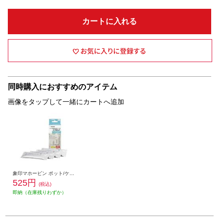
カートに入れる
同時購入におすすめのアイテム
画像をタップして一緒にカートへ追加
象印マホービン ポット/ケトル用洗浄剤【ポット内容器洗浄用クエン酸/約30ｇ×4包入/ピカポット】 CD-KB03X-J
525円
(税込)
即納（在庫残りわずか）