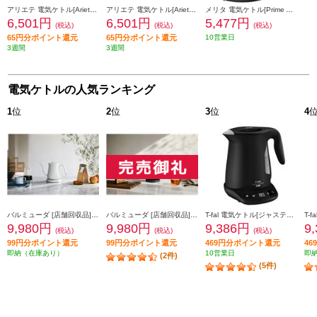
アリエテ 電気ケトル[Ariete Vintage（アリエテ ビンテージ）/1.0L/ブルー] 2868BL
アリエテ 電気ケトル[Ariete Vintage（アリエテ ビンテージ）/1.0L/グリーン] 2868GN
メリタ 電気ケトル[Prime Aqua Mini(プライムアクアミニ)/1.0L/ステンレス/スモーキーブラック] MEK18-3S
6,501円
6,501円
5,477円
(税込)
(税込)
(税込)
65円分ポイント還元
65円分ポイント還元
10営業日
3週間
3週間
電気ケトルの人気ランキング
1
位
2
位
3
位
4
バルミューダ [店舗回収品]電気ケトル[BALMUDA The Pot(バルミューダザ・ポット)/600ml/ホワイト] JK-KPT01JP-WH
バルミューダ [店舗回収品]電気ケトル[BALMUDA The Pot(バルミューダザ・ポット)/600ml/ブラック] JK-KPT01JP-BK
T-fal 電気ケトル[ジャスティンロックコントロール/1.2L/ブラック] KO823NJP
9,980円
9,980円
9,386円
9
(税込)
(税込)
(税込)
99円分ポイント還元
99円分ポイント還元
469円分ポイント還元
4
即納（在庫あり）
10営業日
即
(2件)
(5件)