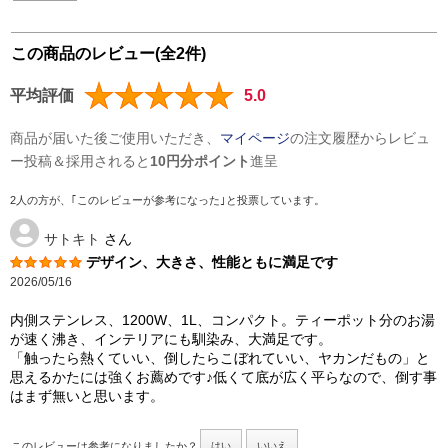
この商品のレビュー(全2件)
平均評価
5.0
商品が届いた後ご使用いただき、
マイページ
の注文履歴からレビュ
ー投稿＆採用されると
10円分ポイント
進呈
2人の方が、｢このレビューが参考になった｣と投票しています。
サトキト
さん
デザイン、大きさ、性能ともに満足です
2026/05/16
内側ステンレス、1200W、1L、コンパクト。ティーポット分のお湯
が速く沸き、インテリアにも馴染み、大満足です。
「触ったら熱くていい、倒したらこぼれていい、ヤカンだもの」と
思えるかたには強くお薦めです♪低くて底が広く平らなので、倒す事
はまず無いと思います。
このレビューは参考になりましたか？
はい
いいえ