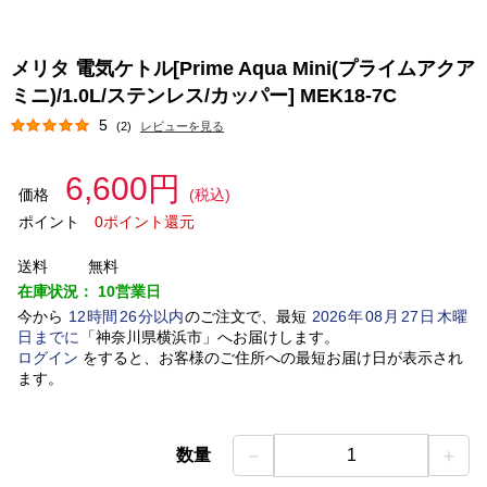
メリタ 電気ケトル[Prime Aqua Mini(プライムアクア
ミニ)/1.0L/ステンレス/カッパー] MEK18-7C
5
(2)
レビューを見る
6,600円
価格
(税込)
ポイント
0ポイント還元
送料
無料
在庫状況：
10営業日
今から
12
時間
26
分以内
のご注文で、最短
2026
年
08
月
27
日
木曜
日
までに
「
神奈川県横浜市
」
へお届けします。
ログイン
をすると、お客様のご住所への最短お届け日が表示され
ます。
－
＋
数量
1