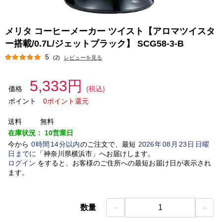
メリタ コーヒーメーカー ツイスト【アロマツイスタ
ー搭載/0.7L/ジェットブラック】 SCG58-3-B
5
(2)
レビューを見る
5,333円
価格
(税込)
ポイント
0ポイント還元
送料
無料
在庫状況：
10営業日
今から
0
時間
14
分以内
のご注文で、最短
2026
年
08
月
23
日
日曜
日
までに
「
神奈川県横浜市
」
へお届けします。
ログイン
をすると、お客様のご住所への最短お届け日が表示され
ます。
－
＋
数量
1