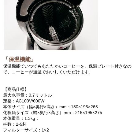
「保温機能」
保温機能でいつでもあたたかいコーヒーを。保温プレート付きなの
で、コーヒーが適温でおいしくいただけます。
【商品仕様】
最大水容量：0.7リットル
定格：AC100V/600W
本体サイズ（幅×奥行×高さ）mm：180×195×265：
化粧箱サイズ（幅×奥行×高さ）mm：215×195×275
本体重量：1.3kg：
杯数：2-5杯
フィルターサイズ：1×2