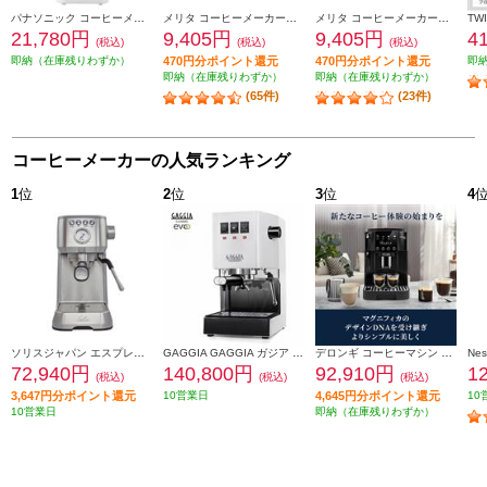
パナソニック コーヒーメーカー ホワイト NC-A58-W
メリタ コーヒーメーカー【フィルターペーパー式/5杯/ノアプラス ブラック】 SKT55-1B
メリタ コーヒーメーカー【フィルターペーパー式/5杯/ノアプラス ホワイト】 SKT55-3W
21,780円
9,405円
9,405円
4
(税込)
(税込)
(税込)
即納（在庫残りわずか）
470円分ポイント還元
470円分ポイント還元
即
即納（在庫残りわずか）
即納（在庫残りわずか）
(65件)
(23件)
コーヒーメーカーの人気ランキング
1
位
2
位
3
位
4
ソリスジャパン エスプレッソマシン バリスタパーフェクタプラス シルバー SK11701S
GAGGIA GAGGIA ガジア セミオートエスプレッソマシン CLASSIC evo pro (クラシックエボプロ) ホワイト SIN035R-WH
デロンギ コーヒーマシン マグニフィカ スタート【全自動/簡単操作/1.8/ブラック】 ECAM22020B
72,940円
140,800円
92,910円
1
(税込)
(税込)
(税込)
3,647円分ポイント還元
10営業日
4,645円分ポイント還元
10
10営業日
即納（在庫残りわずか）