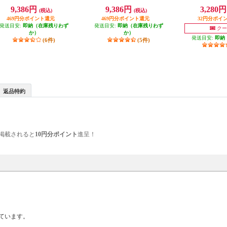
KO823AJP
823NJP
O160
9,386円
9,386円
3,280
(税込)
(税込)
469円分ポイント還元
469円分ポイント還元
32円分ポイ
発送目安:
即納（在庫残りわず
発送目安:
即納（在庫残りわず
クー
か）
か）
発送目安:
即納
(6件)
(5件)
返品特約
掲載されると
10円分ポイント
進呈！
ています。