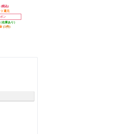
1JP
Ag+抗菌加工/6つの安全設計/ほこ
円
5,138円
7,260円
(税込)
(税込)
(税込)
りブロック/サンドグレー】 CKSA
08-HZ
ント還元
発送目安:
3営業日
726円分ポイント還元
(1件)
発送目安:
5営業日
ポン
(2件)
（在庫あり）
(1件)