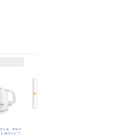
6
7
位
位
位
気ケトル デルフ
タイガー 電気ケトル 1.2L 蒸気カ
象印マホービン 電気ケトル【0.8L/
Ｌ/ホワイト] K
ット オフブラック PCT-A120KO
1300W/カップ1杯(140mL)=約60秒/