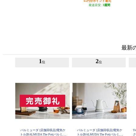
65円分ポイント還元
発送目安:
3週間
最新
1
2
位
位
バルミューダ [店舗回収品]電気ケ
バルミューダ [店舗回収品]電気ケ
T
トル[BALMUDA The Pot(バルミュ
トル[BALMUDA The Pot(バルミュ
ク