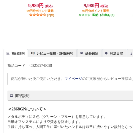
ーダザ・ポット)/600ml/ブラック] J
ーダザ・ポット)/600ml/ホワイト] J
9,980円
9,980円
(税込)
(税込)
K-KPT01JP-BK
K-KPT01JP-WH
99円分ポイント還元
99円分ポイント還元
(2件)
発送目安:
即納（在庫あり）
商品説明
レビュー投稿・評価(0件)
延長保証
発送目安
商品コード：
4582572740028
商品が届いた後ご使用いただき、
マイページ
の注文履歴からレビュー投稿＆
商品説明
＜2868GNについて＞
メタルボディに２色（グリーン・ブルー）を用意しています。
自動オフシステムにより空焚きを防止します。
手軽に持ち運べ、人間工学に基づいたハンドルは非常に扱いやすい設計となっ