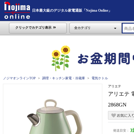
日本最大級のデジタル家電通販「Nojima Online」
クリックでカテゴリ表示
全カテゴリ
ノジマオンラインTOP
調理・キッチン家電・冷蔵庫
電気ケトル
アリエテ
アリエテ 電
2868GN
発送目安：