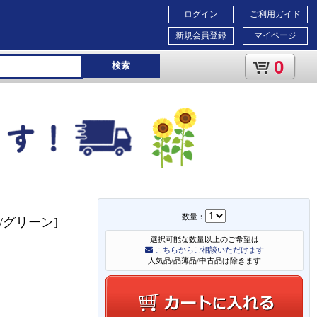
ログイン
ご利用ガイド
新規会員登録
マイページ
0
検索
数量：
L/グリーン]
選択可能な数量以上のご希望は
こちらからご相談いただけます
人気品/品薄品/中古品は除きます