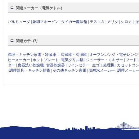
関連メーカー（電気ケトル）
バルミューダ
|
象印マホービン
|
タイガー魔法瓶
|
テスコム
|
メリタ
|
シロカ
|
山
関連カテゴリ
調理・キッチン家電・冷蔵庫
：
冷蔵庫・冷凍庫
|
オーブンレンジ・電子レンジ
ヒーメーカー
|
ホットプレート
|
電気グリル鍋
|
ジューサー・ミキサー
|
フード
ター
|
食器洗い乾燥機
|
食器乾燥器
|
ワインセラー
|
生ゴミ処理機
|
カセットコ
|
調理器具・キッチン雑貨
|
その他キッチン家電
|
炭酸水メーカー
|
調理メーカ