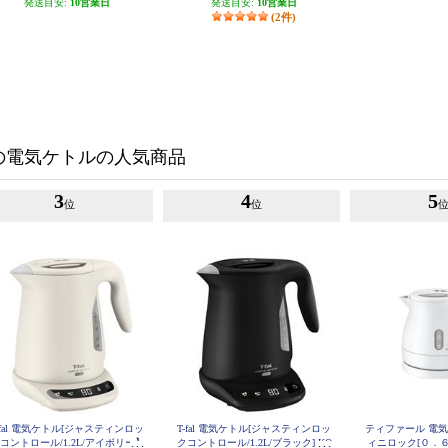
発送目安:
10営業日
発送目安:
10営業日
(2件)
の電気ケトルの人気商品
3
4
5
位
位
-fal 電気ケトル[ジャスティンロッ
T-fal 電気ケトル[ジャスティンロッ
ティファール 電
コントロール/1.2L/アイボリー】
クコントロール/1.2L/ブラック] KO
ィニロック[０．６