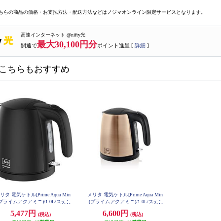
ちらの商品の価格・お支払方法・配送方法などはノジマオンライン限定サービスとなります。
高速インターネット @nifty光
最大30,100円分
開通で
ポイント進呈 [
詳細
]
こちらもおすすめ
リタ 電気ケトル[Prime Aqua Min
メリタ 電気ケトル[Prime Aqua Min
(プライムアクアミニ)/1.0L/ステン
i(プライムアクアミニ)/1.0L/ステン
ス/スモーキーブラック] MEK18-
レス/カッパー] MEK18-7C
5,477円
6,600円
(税込)
(税込)
3S