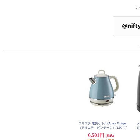
こ
アリエテ 電気ケトル[Ariete Vintage
メ
（アリエテ ビンテージ）/1.0L/ブ
i
ルー] 2868BL
レ
6,501円
(税込)