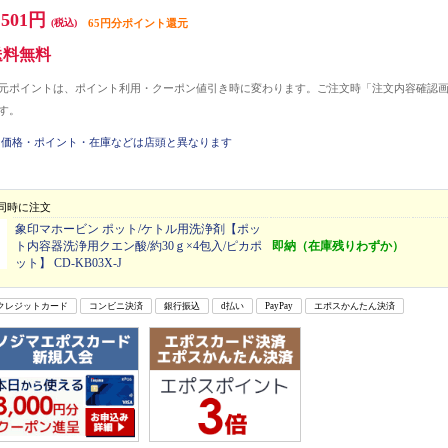
,501円
(税込)
65円分ポイント還元
送料無料
元ポイントは、ポイント利用・クーポン値引き時に変わります。ご注文時「注文内容確認
す。
価格・ポイント・在庫などは店頭と異なります
同時に注文
象印マホービン ポット/ケトル用洗浄剤【ポッ
ト内容器洗浄用クエン酸/約30ｇ×4包入/ピカポ
即納（在庫残りわずか）
ット】 CD-KB03X-J
クレジットカード
コンビニ決済
銀行振込
d払い
PayPay
エポスかんたん決済