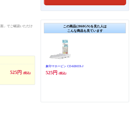
画面」でご確認いただけ
この商品(2868GN)を見た人は
こんな商品も見ています
象印マホービン CD-KB03X-J
525円
525円
(税込)
(税込)