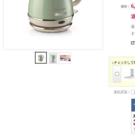
6
価格：
還
ま
↓チェックして
支払方法：