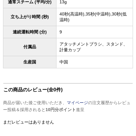
通常スチーム (平均/分)
13g
40秒(高温時),35秒(中温時),30秒(低
立ち上がり時間 (秒)
温時)
連続運転時間 (分)
9
アタッチメントブラシ、スタンド、
付属品
計量カップ
生産国
中国
この商品のレビュー(全0件)
商品が届いた後ご使用いただき、
マイページ
の注文履歴からレビュ
ー投稿＆採用されると
10円分ポイント
進呈
まだレビューはありません