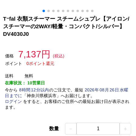
Tｰfal 衣類スチーマー スチームシュプレ【アイロン/
スチーマーの2WAY/軽量・コンパクト/シルバー】
DV4030J0
7,137円
価格
(税込)
ポイント
0ポイント還元
送料
無料
在庫状況：
10営業日
今から
8
時間
12
分以内
のご注文で、最短
2026
年
08
月
26
日
水曜
日
までに
「
神奈川県横浜市
」
へお届けします。
ログイン
をすると、お客様のご住所への最短お届け日が表示され
ます。
－
＋
数量
1