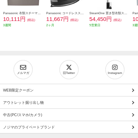
Panasonic 衣類スチーマー モカグレージュ NI-FS60C-H
Panasonic コードレススチームアイロン シルバー NI-WL610-S
SteamOne 置き型衣類スチーマー George2 JPES200BV2
10,111円
11,667円
54,450円
1
(税込)
(税込)
(税込)
3週間
2ヶ月
5営業日
3週
メルマガ
旧Twitter
Instagram
WEB限定クーポン
アウトレット掘り出し物
中古(PC/スマホ/カメラ)
ノジマのプライベートブランド