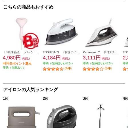
こちらの商品もおすすめ
【B級梱包品】【パッケージに全体的に傷・色あせ・変色あり】 STEAMERY｜スチーマリー 衣類スチーマー アイロン STEAMERY Cirrus 2 SM0005
TOSHIBA コード付きアイロン TAEV6-H
Panasonic コード付スチームアイロン[グレー] NI-S100-H
4,980円
4,184円
3,111円
2
(税込)
(税込)
(税込)
49円分ポイント還元
即納（在庫残りわずか）
即納（在庫残りわずか）
即
即納（在庫あり）
(4件)
(5件)
アイロンの人気ランキング
1
位
2
位
3
位
4