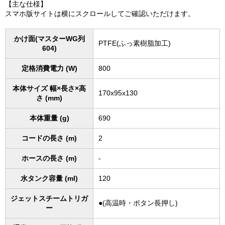
【主な仕様】
スマホ版サイトは横にスクロールしてご確認いただけます。
かけ面(マスターWG列
PTFE(ふっ素樹脂加工)
604)
定格消費電力 (W)
800
本体サイズ 幅×長さ×高
170x95x130
さ (mm)
本体重量 (g)
690
コードの長さ (m)
2
ホースの長さ (m)
-
水タンク容量 (ml)
120
ジェットスチームトリガ
●(高温時・ボタン長押し)
ー