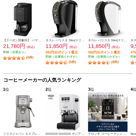
【クーポン対象外】 パナソニック コーヒーメーカー [ミルあり/ミル自動洗浄/4カップ/ブラック] NC-A58-K
ネスレ バリスタ Slim(スリム)【約1000ml/お湯のみ抽出機能搭載/プレミアムブラック】 HPM9640PB
ネスレ バリスタ Slim(スリム)【約1000ml/お湯のみ抽出機能搭載/プレミアムホワイト】 HPM9640PW
21,780円
11,850円
11,850円
9
(税込)
(税込)
(税込)
即納（在庫あり）
592円分ポイント還元
592円分ポイント還元
4
即納（在庫残りわずか）
即納（在庫残りわずか）
即
(5件)
(5件)
(8件)
コーヒーメーカーの人気ランキング
1
位
2
位
3
位
4
ソリスジャパン エスプレッソマシン バリスタパーフェクタプラス シルバー SK11701S
GAGGIA GAGGIA ガジア セミオートエスプレッソマシン CLASSIC evo pro (クラシックエボプロ) ホワイト SIN035R-WH
デロンギ コーヒーマシン マグニフィカ スタート【全自動/簡単操作/1.8/ブラック】 ECAM22020B