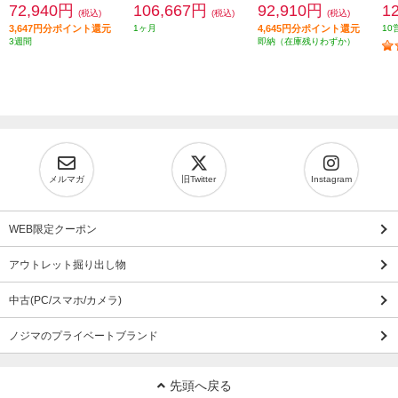
72,940円
106,667円
92,910円
1
(税込)
(税込)
(税込)
3,647円分ポイント還元
1ヶ月
4,645円分ポイント還元
10
3週間
即納（在庫残りわずか）
メルマガ
旧Twitter
Instagram
WEB限定クーポン
アウトレット掘り出し物
中古(PC/スマホ/カメラ)
ノジマのプライベートブランド
先頭へ戻る