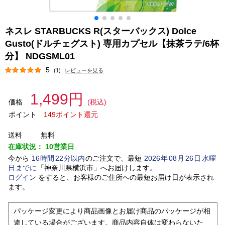
ネスレ STARBUCKS R(スターバックス) Dolce
Gusto(ドルチェグスト) 専用カプセル【抹茶ラテ/6杯
分】 NDGSML01
5
(1)
レビューを見る
1,499円
価格
(税込)
ポイント
149ポイント還元
送料
無料
在庫状況：
10営業日
今から
16
時間
22
分以内
のご注文で、最短
2026
年
08
月
26
日
水曜
日
までに
「
神奈川県横浜市
」
へお届けします。
ログイン
をすると、お客様のご住所への最短お届け日が表示され
ます。
パッケージ変更により商品画像とお届け商品のパッケージが相
違している場合がございます。商品内容自体は変わらないた