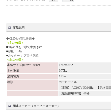
商品説明
◆CM50の商品詳細◆
＜主な特徴＞
■50gの豆を15秒で中挽きに
■容量： 50g
■カッター： プロペラ式
＜主な仕様＞
本体サイズ(H×W×D) mm
178×99×82
本体重量
0.75kg
消費電力
115W
種類
コーヒーミル
【電源】 AC100V 50/60Hz 【定格電流】
【連続使用時間】 60秒
関連メーカー（コーヒーメーカー）