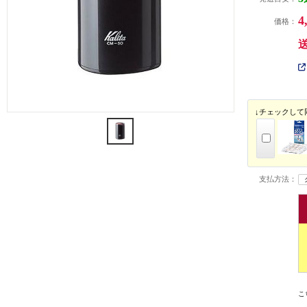
4
価格：
↓チェックして
支払方法：
こ