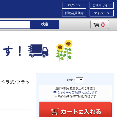
ログイン
ご利用ガイド
新規会員登録
マイページ
0
検索
数量：
ペラ式/ブラッ
選択可能な数量以上のご希望は
こちらからご相談いただけます
人気品/品薄品/中古品は除きます