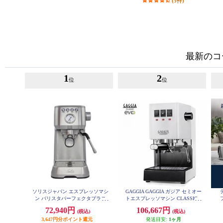
(5件)
最新のコ
1
2
位
位
ソリスジャパン エスプレッソマシ
GAGGIA GAGGIA ガジア セミオー
ン バリスタパーフェクタプラス
トエスプレッソマシン CLASSIC e
シルバー SK11701S
vo pro (クラシックエボプロ) ホワ
72,940円
106,667円
(税込)
(税込)
イト SIN035R-WH
3,647円分ポイント還元
発送目安:
1ヶ月