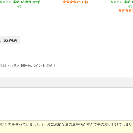
発送目安:
即納（在庫残りわず
(4件)
発送目安:
即納
か）
か
返品特約
掲載されると
10円分ポイント
進呈！
時間と力を使っていました（一度に結構な量の豆を挽きすぎて手の皮がむけてしまい
。