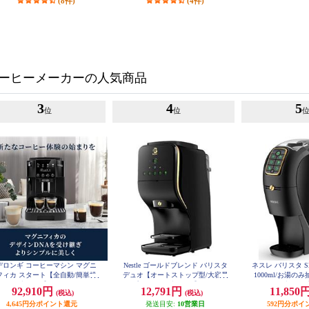
(8件)
(4件)
ーヒーメーカーの人気商品
3
4
5
位
位
デロンギ コーヒーマシン マグニ
Nestle ゴールドブレンド バリスタ
ネスレ バリスタ S
フィカ スタート【全自動/簡単操
デュオ【オートストップ型/大容量
1000ml/お湯の
作/1.8/ブラック】 ECAM22020B
2L/プレミアムブラック】 HPM963
レミアムブラック】 
92,910円
12,791円
11,850
(税込)
(税込)
7PB
4,645円分ポイント還元
発送目安:
10営業日
592円分ポイ