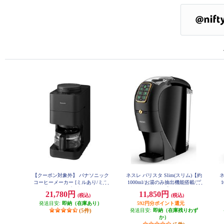
【クーポン対象外】 パナソニック
ネスレ バリスタ Slim(スリム)【約
ネ
コーヒーメーカー [ミルあり/ミル
1000ml/お湯のみ抽出機能搭載/プ
自動洗浄/4カップ/ブラック] NC-A
レミアムブラック】 HPM9640PB
レ
21,780円
11,850円
(税込)
(税込)
58-K
発送目安:
即納（在庫あり）
592円分ポイント還元
(5件)
発送目安:
即納（在庫残りわず
か）