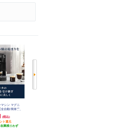
ーマシン マグニ
デロンギ コーヒーマシン マグニ
シロカ 全自動コーヒーメーカー
【全自動/簡単操
フィカ スタート【全自動/簡単操
カフェばこ ブラック SC-A352-K
ECAM22020B
作/1.8/ホワイト】 ECAM22020W
円
92,910円
18,700円
(税込)
(税込)
(税込)
イント還元
4,645円分ポイント還元
1,870円分ポイント還元
（在庫残りわず
発送目安:
即納（在庫残りわず
発送目安:
5営業日
）
か）