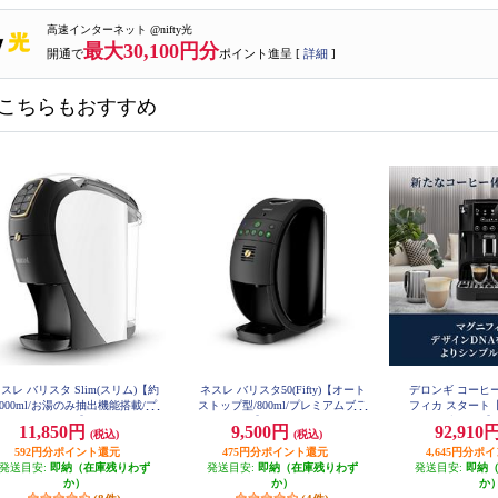
高速インターネット @nifty光
最大30,100円分
開通で
ポイント進呈 [
詳細
]
こちらもおすすめ
スレ バリスタ Slim(スリム)【約
ネスレ バリスタ50(Fifty)【オート
デロンギ コーヒ
1000ml/お湯のみ抽出機能搭載/プ
ストップ型/800ml/プレミアムブラ
フィカ スタート
ミアムホワイト】 HPM9640PW
ック】 XPM9639PB
作/1.8/ブラック】 
11,850円
9,500円
92,910
(税込)
(税込)
592円分ポイント還元
475円分ポイント還元
4,645円分ポ
発送目安:
即納（在庫残りわず
発送目安:
即納（在庫残りわず
発送目安:
即納
か）
か）
か