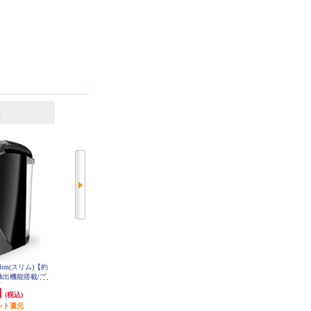
6
7
位
位
位
lim(スリム)【約
ネスレ バリスタ Slim(スリム)【約
タイガー コーヒーメーカー【4杯/
み抽出機能搭載/プ
1000ml/お湯のみ抽出機能搭載/プ
クリームホワイト】 ACTE040
HPM9640PB
レミアムホワイト】 HPM9640PW
円
11,850円
15,100円
(税込)
(税込)
(税込)
ント還元
592円分ポイント還元
755円分ポイント還元