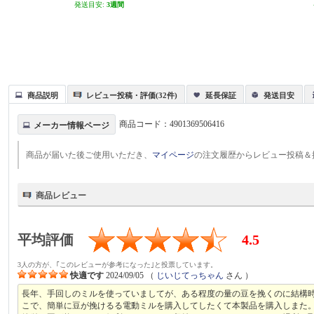
発送目安:
3週間
商品説明
レビュー投稿・評価(32件)
延長保証
発送目安
商品コード：
4901369506416
メーカー情報ページ
商品が届いた後ご使用いただき、
マイページ
の注文履歴からレビュー投稿＆
商品レビュー
平均評価
4.5
3人の方が、｢このレビューが参考になった｣と投票しています。
快適です
2024/09/05
（
じいじてっちゃん
さん ）
長年、手回しのミルを使っていましてが、ある程度の量の豆を挽くのに結構
こで、簡単に豆が挽けるる電動ミルを購入してしたくて本製品を購入しまた