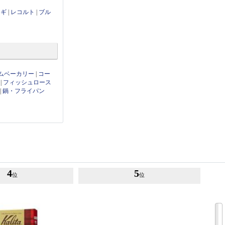
ンギ
|
レコルト
|
ブル
ムベーカリー
|
コー
|
フィッシュロース
|
鍋・フライパン
4
5
位
位