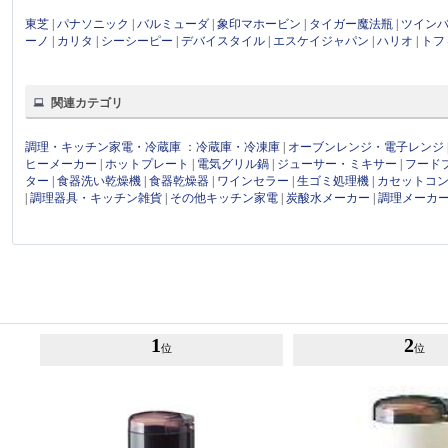
東芝
|
パナソニック
|
バルミューダ
|
象印マホービン
|
タイガー魔法瓶
|
ツイン
ーノ
|
カリタ
|
シーシーピー
|
デバイスタイル
|
エスケイジャパン
|
ハリオ
|
トフ
関連カテゴリ
調理・キッチン家電・冷蔵庫
：
冷蔵庫・冷凍庫
|
オーブンレンジ・電子レンジ
ヒーメーカー
|
ホットプレート
|
電気グリル鍋
|
ジューサー・ミキサー
|
フード
ター
|
食器洗い乾燥機
|
食器乾燥器
|
ワインセラー
|
生ゴミ処理機
|
カセットコ
|
調理器具・キッチン雑貨
|
その他キッチン家電
|
炭酸水メーカー
|
調理メーカ
1
2
位
位