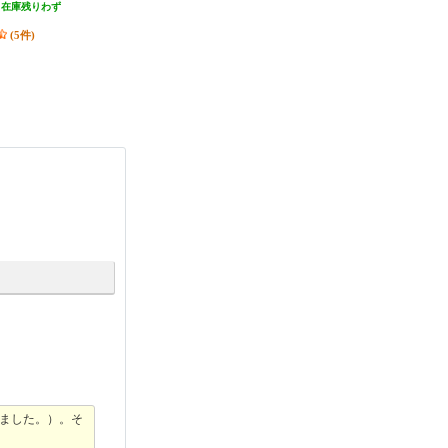
（在庫残りわず
発送目安:
即納（在庫残りわず
発送目安:
2ヶ月
）
か）
(9件)
(5件)
(8件)
ました。）。そ