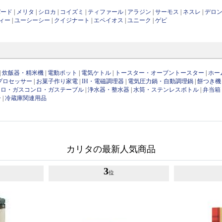
バード
|
メリタ
|
シロカ
|
コイズミ
|
ティファール
|
アラジン
|
サーモス
|
ネスレ
|
デロ
ィー
|
ユーシーシー
|
クイジナート
|
エペイオス
|
ユニーク
|
ゲビ
|
炊飯器・精米機
|
電動ポット
|
電気ケトル
|
トースター・オーブントースター
|
ホー
プロセッサー
|
お菓子作り家電
|
IH・電磁調理器
|
電気圧力鍋・自動調理鍋
|
餅つき機
ンロ・ガスコンロ・ガステーブル
|
浄水器・整水器
|
水筒・ステンレスボトル
|
弁当箱
ー
|
冷蔵庫関連用品
カリタの最新人気商品
3
位