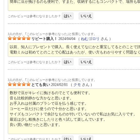
簡単に豆が挽けるのも便利で、すまた、収納するにもコンパクトで、場所も
はい
いいえ
このレビューは参考になりましたか？
3人の方が、｢このレビューが参考になった｣と投票しています。
リピート購入！
2024/04/04
（
ねむゴロリ
さん ）
以前、知人にプレゼントで購入。長く使えてなにかと重宝してるとのことで
電動ミルは初めてとのことで心配はあったが、使い方もわかりやすく問題な
はい
いいえ
このレビューは参考になりましたか？
3人の方が、｢このレビューが参考になった｣と投票しています。
とても良い
2024/02/01
（
クモ
さん ）
数秒で豆がキレイに挽けるのでとても便利です。
音も比較的静かな方かなと思います。
お手入れは付属のブラシで豆を払う感じです。
コーヒー豆だけに使うので十分かと思います。
サイズもコンパクトで余計なものが付いていないので私はお気に入りです。
最近は少し粗挽きにしたりと色々試して楽しんでいます。
良い買い物だったと思います。
はい
いいえ
このレビューは参考になりましたか？