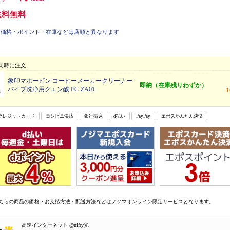
送料無料
価格・ポイント・在庫などは店頭と異なります
同時に注文
象印マホービン コーヒーメーカークリーナー
即納（在庫残りわずか）
パイプ洗浄用クエン酸 EC-ZA01
クレジットカード
コンビニ決済
銀行振込
d払い
PayPay
エポスかんたん決済
ちらの商品の価格・お支払方法・配送方法などはノジマオンライン限定サービスとなります。
高速インターネット @nifty光