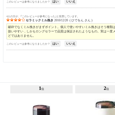
はい
いいえ
このレビューは参考になりましたか？
4人の方が、｢このレビューが参考になった｣と投票しています。
セラミックミル挽き
2010/12/20
(
ひでをん
さん )
破砕でなくミル挽きがまずポイント。個人で使いやすいミル挽きはそう種類
扱いやすい，しかもロングセラーで品質は保証されたようなもの。実は一度メ
どではありません。
はい
いいえ
このレビューは参考になりましたか？
1
2
位
位