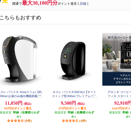
最大30,100円分
開通で
ポイント進呈 [
詳細
]
こちらもおすすめ
スレ バリスタ Slim(スリム)【約
ネスレ バリスタ50(Fifty)【オート
デロンギ コーヒ
1000ml/お湯のみ抽出機能搭載/プ
ストップ型/800ml/プレミアムブラ
フィカ スタート
ミアムホワイト】 HPM9640PW
ック】 XPM9639PB
作/1.8/ブラック】 
11,850円
9,500円
92,910
(税込)
(税込)
592円分ポイント還元
475円分ポイント還元
4,645円分ポ
発送目安:
即納（在庫残りわず
発送目安:
即納（在庫残りわず
発送目安:
即納
か）
か）
か
(8件)
(4件)