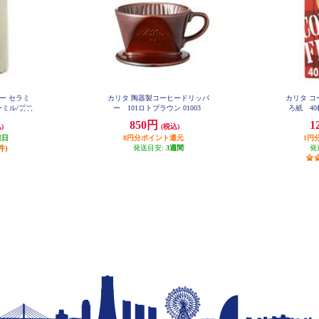
ー セラミ
カリタ 陶器製コーヒードリッパ
カリタ コ
ミル/プロ
ー 101ロトブラウン 01003
ろ紙 40枚
50-WH
850円
1
)
(税込)
業日
8円分ポイント還元
1円
件)
発送目安:
3週間
発