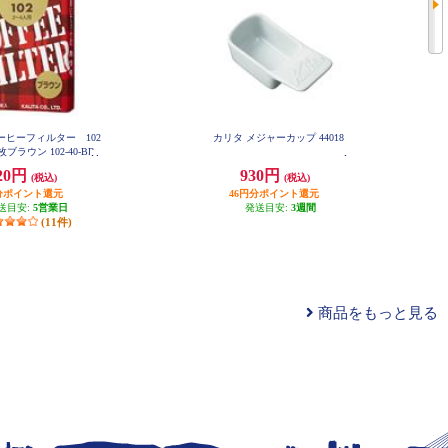
ーヒーフィルター 102
カリタ メジャーカップ 44018
ブラウン 102-40-BR
20円
930円
(税込)
(税込)
分ポイント還元
46円分ポイント還元
送目安:
5営業日
発送目安:
3週間
(11件)
商品をもっと見る