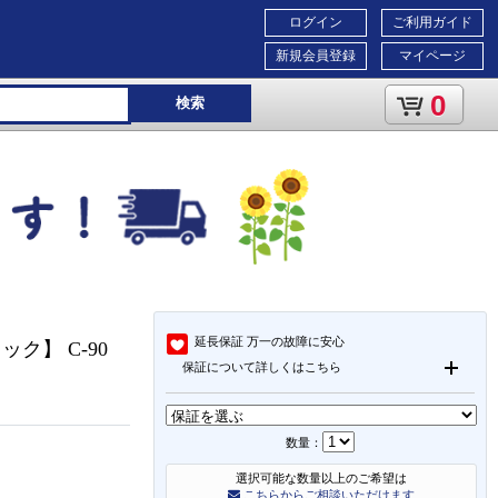
ログイン
ご利用ガイド
新規会員登録
マイページ
0
検索
延長保証
万一の故障に安心
ク】 C-90
保証について詳しくはこちら
数量：
選択可能な数量以上のご希望は
こちらからご相談いただけます