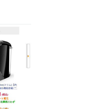
6
7
位
位
位
lim(スリム)【約
ネスレ バリスタ Slim(スリム)【約
タイガー コーヒーメーカー【4杯/
み抽出機能搭載/プ
1000ml/お湯のみ抽出機能搭載/プ
クリームホワイト】 ACTE040
HPM9640PB
レミアムホワイト】 HPM9640PW
円
11,850円
15,100円
(税込)
(税込)
(税込)
ント還元
592円分ポイント還元
755円分ポイント還元
（在庫残りわず
発送目安:
即納（在庫残りわず
発送目安:
2ヶ月
）
か）
(9件)
(5件)
(8件)