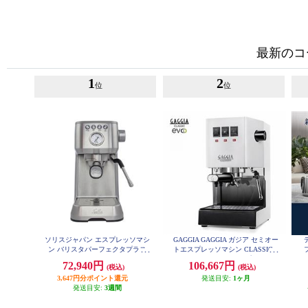
最新のコ
1
2
位
位
ソリスジャパン エスプレッソマシ
GAGGIA GAGGIA ガジア セミオー
ン バリスタパーフェクタプラス
トエスプレッソマシン CLASSIC e
シルバー SK11701S
vo pro (クラシックエボプロ) ホワ
72,940円
106,667円
(税込)
(税込)
イト SIN035R-WH
3,647円分ポイント還元
発送目安:
1ヶ月
発送目安:
3週間