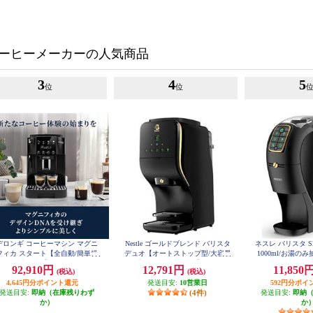
ーヒーメーカーの人気商品
3
4
5
位
位
デロンギ コーヒーマシン マグニ
Nestle ゴールドブレンド バリスタ
ネスレ バリスタ S
フィカ スタート【全自動/簡単操
デュオ【オートストップ型/大容量
1000ml/お湯の
作/1.8/ブラック】 ECAM22020B
2L/プレミアムブラック】 HPM963
レミアムブラック】 
92,910円
12,791円
11,850
(税込)
(税込)
7PB
4,645円分ポイント還元
発送目安:
10営業日
592円分ポイ
発送目安:
即納（在庫残りわず
(4件)
発送目安:
即納
か）
か