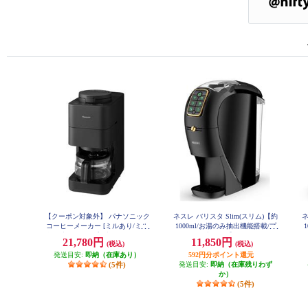
【クーポン対象外】 パナソニック
ネスレ バリスタ Slim(スリム)【約
ネ
コーヒーメーカー [ミルあり/ミル
1000ml/お湯のみ抽出機能搭載/プ
自動洗浄/4カップ/ブラック] NC-A
レミアムブラック】 HPM9640PB
レ
21,780円
11,850円
(税込)
(税込)
58-K
発送目安:
即納（在庫あり）
592円分ポイント還元
(5件)
発送目安:
即納（在庫残りわず
か）
(5件)