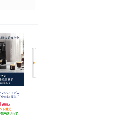
ーマシン マグニ
デロンギ コーヒーマシン マグニ
シロカ 全自動コーヒーメーカー
【全自動/簡単操
フィカ スタート【全自動/簡単操
カフェばこ ブラック SC-A352-K
ECAM22020B
作/1.8/ホワイト】 ECAM22020W
円
92,910円
18,700円
(税込)
(税込)
(税込)
イント還元
4,645円分ポイント還元
1,870円分ポイント還元
（在庫残りわず
発送目安:
即納（在庫残りわず
発送目安:
5営業日
）
か）