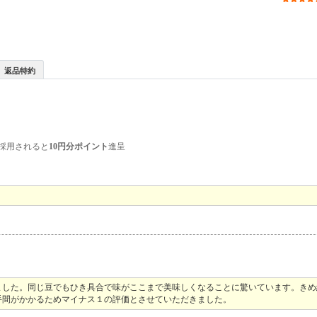
返品特約
採用されると
10円分ポイント
進呈
。
ました。同じ豆でもひき具合で味がここまで美味しくなることに驚いています。きめ
手間がかかるためマイナス１の評価とさせていただきました。