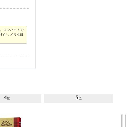
。コンパクトで
ますが，メリタほ
4
5
位
位