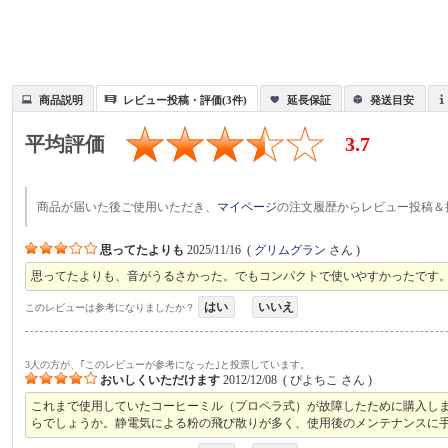
商品説明
レビュー投稿・評価(3件)
延長保証
発送目安
平均評価
3.7
商品が届いた後ご使用いただき、
マイページ
の注文履歴からレビュー投稿＆
思ってたよりも
2025/11/16
(
グリムグラン
さん )
思ってたよりも、音がうるさかった。でもコンパクトで使いやすかったです
はい
いいえ
このレビューは参考になりましたか？
3人の方が、｢このレビューが参考になった｣と投票しています。
おいしくいただけます
2012/12/08
(
ぴよちこ
さん )
これまで使用していたコーヒーミル（プロペラ式）が故障したために購入し
らでしょうか。静電気による粉の飛び散りが多く、使用後のメンテナンスに