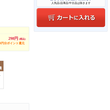
人気品/品薄品/中古品は除きます
298円
(税込)
14円分ポイント還元