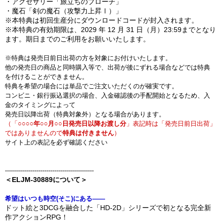
・アクセサリー「旅立ちのブローチ」
・魔石「剣の魔石（攻撃力上昇Ⅰ）」
※本特典は初回生産分にダウンロードコードが封入されます。
※本特典の有効期限は、2029 年 12 月 31 日（月）23:59までとなり
ます。期日までのご利用をお願いいたします。
※特典は発売日前日出荷の方を対象にお付けいたします。
他の発売日の商品と同時購入等で、出荷が後にずれる場合などでは特典
を付けることができません。
特典を希望の場合には単品でご注文いただくのが確実です。
コンビニ・銀行振込選択の場合、入金確認後の手配開始となるため、入
金のタイミングによって
発売日以降出荷（特典対象外）となる場合があります。
（「
○○○○年○○月○○日発売日以降お渡し分
」表記時は「発売日前日出荷」
ではありませんので
特典は付きません
）
サイト上の表記を必ず確認ください
---------------------------------------------
＜ELJM-30889について＞
希望はいつも時空(そこ)にある――
ドット絵と3DCGを融合した「HD-2D」シリーズで初となる完全新
作アクションRPG！