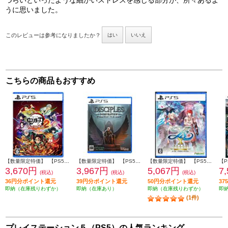
づらいといったような細かいストレスを感じる部分が、所々あるよ
うに思いました。
このレビューは参考になりましたか？
はい
いいえ
こちらの商品もおすすめ
【数量限定特価】 【PS5】 鬼滅の刃 ヒノカミ血風譚2 通常版（特典：みにきゃらイラスト マルチケース[4種セット]付き）
【数量限定特価】 【PS5】 ディサイプルズ ドミネーション デラックスエディション
【数量限定特価】 【PS5】 イースX -Proud NORDICS-
3,670円
3,967円
5,067円
7
(税込)
(税込)
(税込)
36円分ポイント還元
39円分ポイント還元
50円分ポイント還元
3
即納（在庫残りわずか）
即納（在庫あり）
即納（在庫残りわずか）
即
(1件)
プレイステーション５（PS5）の人気ランキング