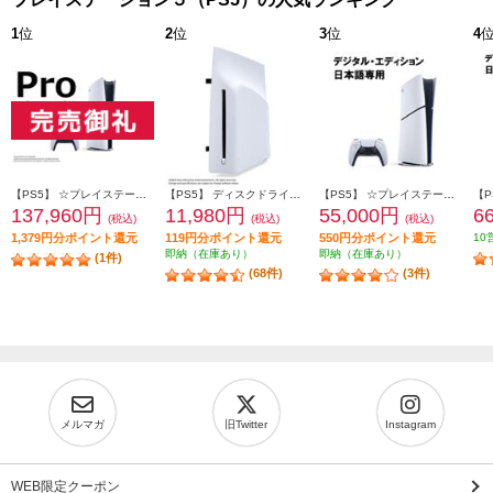
1
位
2
位
3
位
4
【PS5】 ☆プレイステーション5 Pro本体（N）
【PS5】 ディスクドライブ(Slimモデル用)
【PS5】 ☆プレイステーション5本体 デジタル・エディション 日本語専用 Console Language: Japanese only
137,960円
11,980円
55,000円
6
(税込)
(税込)
(税込)
1,379円分ポイント還元
119円分ポイント還元
550円分ポイント還元
10
即納（在庫あり）
即納（在庫あり）
(1件)
(68件)
(3件)
メルマガ
旧Twitter
Instagram
WEB限定クーポン