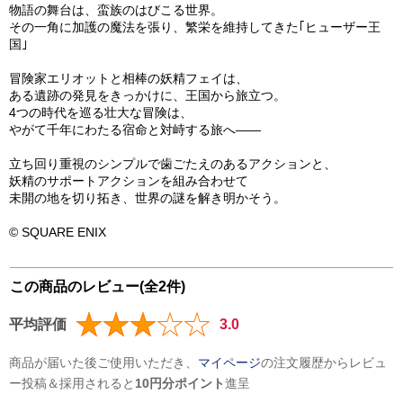
物語の舞台は、蛮族のはびこる世界。
その一角に加護の魔法を張り、繁栄を維持してきた｢ヒューザー王
国｣
冒険家エリオットと相棒の妖精フェイは、
ある遺跡の発見をきっかけに、王国から旅立つ。
4つの時代を巡る壮大な冒険は、
やがて千年にわたる宿命と対峙する旅へ――
立ち回り重視のシンプルで歯ごたえのあるアクションと、
妖精のサポートアクションを組み合わせて
未開の地を切り拓き、世界の謎を解き明かそう。
© SQUARE ENIX
この商品のレビュー(全2件)
平均評価
3.0
商品が届いた後ご使用いただき、
マイページ
の注文履歴からレビュ
ー投稿＆採用されると
10円分ポイント
進呈