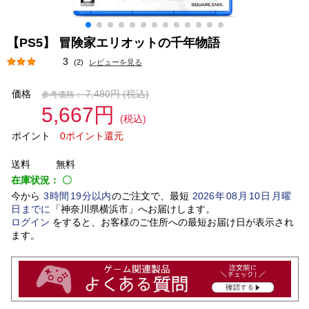
【PS5】 冒険家エリオットの千年物語
3
(2)
レビューを見る
価格
7,480円
(税込)
参考価格：
5,667円
(税込)
ポイント
0ポイント還元
送料
無料
在庫状況：
〇
今から
3
時間
19
分以内
のご注文で、最短
2026
年
08
月
10
日
月曜
日
までに
「
神奈川県横浜市
」
へお届けします。
ログイン
をすると、お客様のご住所への最短お届け日が表示され
ます。