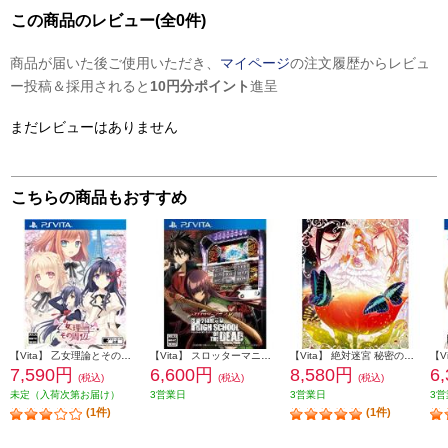
この商品のレビュー(全0件)
商品が届いた後ご使用いただき、
マイページ
の注文履歴からレビュ
ー投稿＆採用されると
10円分ポイント
進呈
まだレビューはありません
こちらの商品もおすすめ
【Vita】 乙女理論とその周辺 -Bon Voyage-通常版
【Vita】 スロッターマニア Ｖ 学園黙示録 HIGHSCHOOL OF THE DEAD
【Vita】 絶対迷宮 秘密のおやゆび姫 初回豪華版
7,590円
6,600円
8,580円
6
(税込)
(税込)
(税込)
未定（入荷次第お届け）
3営業日
3営業日
3営
(1件)
(1件)