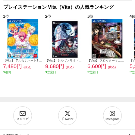
プレイステーション Vita（Vita）の人気ランキング
1
位
2
位
3
位
4
【Vita】 アルカナハート3 LOVE MAX!!!!!
【Vita】 シルヴァリオ・ヴェンデッタ Verse of Orpheus 初回限定版
【Vita】 スロッターマニア Ｖ 学園黙示録 HIGHSCHOOL OF THE DEAD
7,480円
9,680円
6,600円
5
(税込)
(税込)
(税込)
3週間
3営業日
3営業日
3営
メルマガ
旧Twitter
Instagram