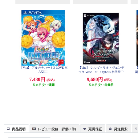
【Vita】 アルカナハート3 LOVE M
【Vita】 シルヴァリオ・ヴェンデ
【
AX!!!!!
ッタ Verse of Orpheus 初回限定
園
版
7,480円
9,680円
(税込)
(税込)
発送目安:
3週間
発送目安:
3営業日
商品説明
レビュー投稿・評価(0件)
延長保証
発送目安