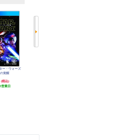
O スター・ウォーズ
【Vita】 LEGOニンジャゴー ニン
【Vita】 戦極姫７～戦雲つらぬく
スの覚醒
ドロイド
紅蓮の遺志～通常版
円
5,170円
7,480円
(税込)
(税込)
(税込)
3営業日
(2件)
(1件)