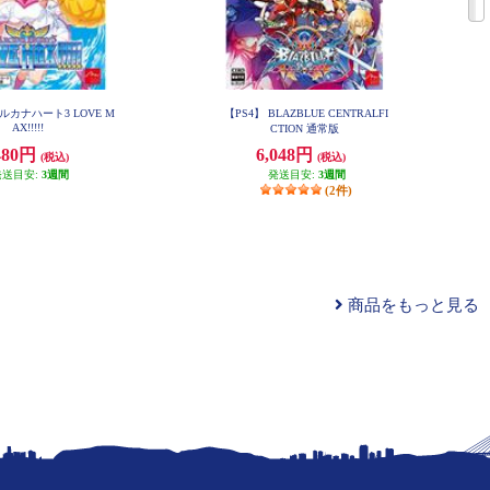
アルカナハート3 LOVE M
【PS4】 BLAZBLUE CENTRALFI
AX!!!!!
CTION 通常版
480円
6,048円
(税込)
(税込)
発送目安:
3週間
発送目安:
3週間
(2件)
商品をもっと見る