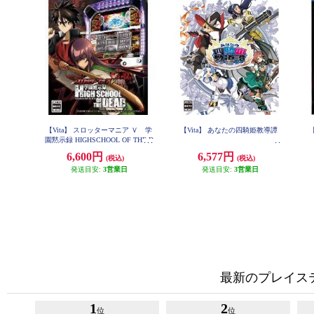
【Vita】 スロッターマニア Ｖ 学
【Vita】 あなたの四騎姫教導譚
園黙示録 HIGHSCHOOL OF THE D
EAD
6,600円
6,577円
(税込)
(税込)
発送目安:
3営業日
発送目安:
3営業日
最新のプレイステー
1
2
位
位