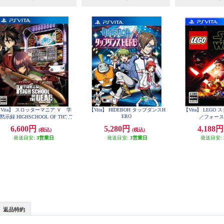
Vita】 スロッターマニア Ｖ 学
【Vita】 HIDEBOH タップダンスH
【Vita】 LEG
ERO
黙示録 HIGHSCHOOL OF THE D
／フォー
EAD
6,600円
5,280円
4,188
(税込)
(税込)
発送目安:
3営業日
発送目安:
3営業日
発送目安:
返品特約