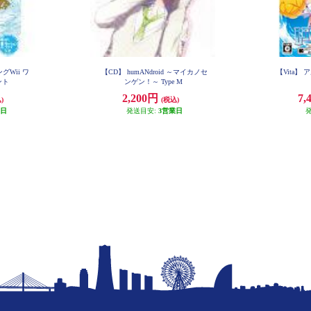
グWii ワ
【CD】 humANdroid ～マイカノセ
【Vita】 
ント
ンゲン！～ Type M
2,200円
7,
)
(税込)
業日
発送目安:
3営業日