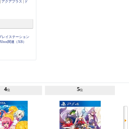
|
アクアプラス
|
ド
プレイステーション
Xbox関連（XB）
4
5
位
位