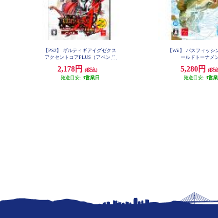
【PS2】 ギルティギアイグゼクス
【Wii】 バスフィッシン
アクセントコアPLUS（アペンド
ールドトーナメ
版）
2,178円
5,280円
(税込)
(税込
発送目安:
3営業日
発送目安:
3営