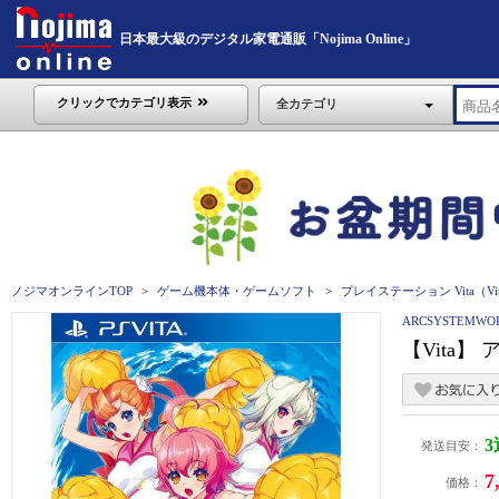
日本最大級のデジタル家電通販「Nojima Online」
クリックでカテゴリ表示
全カテゴリ
ノジマオンラインTOP
ゲーム機本体・ゲームソフト
プレイステーション Vita（Vi
ARCSYSTEM
【Vita】 
発送目安：
7
価格：