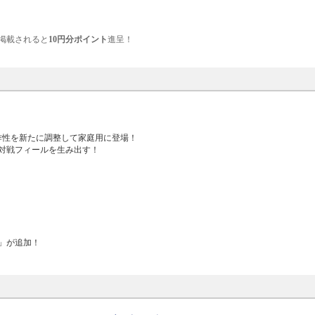
掲載されると
10円分ポイント
進呈！
作性を新たに調整して家庭用に登場！
対戦フィールを生み出す！
」が追加！