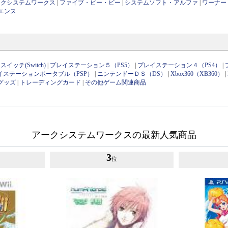
ークシステムワークス
|
ファイブ・ピー・ビー
|
システムソフト・アルファ
|
ワーナー
エンス
イッチ(Switch)
|
プレイステーション５（PS5）
|
プレイステーション４（PS4）
|
イステーションポータブル（PSP）
|
ニンテンドーＤＳ（DS）
|
Xbox360（XB360）
|
グッズ
|
トレーディングカード
|
その他ゲーム関連商品
アークシステムワークスの最新人気商品
3
位