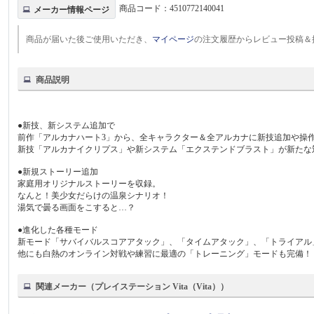
商品コード：
4510772140041
メーカー情報ページ
商品が届いた後ご使用いただき、
マイページ
の注文履歴からレビュー投稿＆
商品説明
●新技、新システム追加で
前作「アルカナハート3」から、全キャラクター＆全アルカナに新技追加や操
新技「アルカナイクリプス」や新システム「エクステンドブラスト」が新たな
●新規ストーリー追加
家庭用オリジナルストーリーを収録。
なんと！美少女だらけの温泉シナリオ！
湯気で曇る画面をこすると…？
●進化した各種モード
新モード「サバイバルスコアアタック」、「タイムアタック」、「トライアル
他にも白熱のオンライン対戦や練習に最適の「トレーニング」モードも完備！
関連メーカー（プレイステーション Vita（Vita））