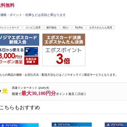
送料無料
価格・ポイント・在庫などは店頭と異なります
クレジットカード
コンビニ決済
銀行振込
d払い
PayPay
エポスかんたん決済
ちらの商品の価格・お支払方法・配送方法などはノジマオンライン限定サービスとなります。
高速インターネット @nifty光
最大30,100円分
開通で
ポイント進呈 [
詳細
]
こちらもおすすめ