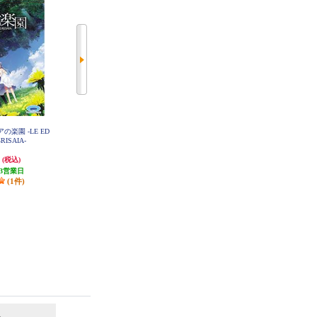
の楽園 -LE ED
【Vita】 FLOWERS夏篇
【Vita】 絶対階級学園
GRISAIA-
円
5,280円
7,040円
(税込)
(税込)
(税込)
3営業日
発送目安:
3営業日
発送目安:
3営業日
(1件)
(1件)
(2件)
6
7
位
位
位