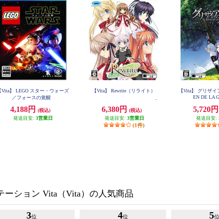
【Vita】 LEGO スター・ウォーズ
【Vita】 Rewrite（リライト）
【Vita】 グリザイア
EN DE LA 
／フォースの覚醒
4,188円
6,380円
5,720
(税込)
(税込)
発送目安:
3営業日
発送目安:
3営業日
発送目安:
(1件)
ション Vita（Vita）の人気商品
3
4
5
位
位