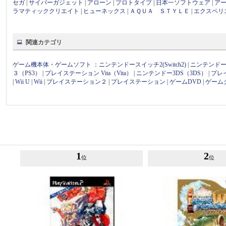
セガ
|
サイバーガジェット
|
アローン
|
プロトタイプ
|
日本一ソフトウェア
|
ア
ラマティッククリエイト
|
ヒューネックス
|
ＡＱＵＡ ＳＴＹＬＥ
|
エクスペリ
関連カテゴリ
ゲーム機本体・ゲームソフト
：
ニンテンドースイッチ2(Switch2)
|
ニンテンドース
３（PS3）
|
プレイステーション Vita（Vita）
|
ニンテンドー3DS（3DS）
|
プレ
|
Wii U
|
Wii
|
プレイステーション２
|
プレイステーション
|
ゲームDVD
|
ゲーム
1
2
位
位