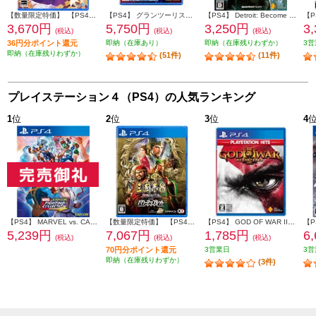
【数量限定特価】 【PS4】 百剣討妖伝綺譚 限定版◆
【PS4】 グランツーリスモ７
【PS4】 Detroit: Become Human（デトロイト: ビカムヒューマン） Value Selection
3,670円
5,750円
3,250円
3
(税込)
(税込)
(税込)
36円分ポイント還元
即納（在庫あり）
即納（在庫残りわずか）
3営
即納（在庫残りわずか）
(51件)
(11件)
プレイステーション４（PS4）の人気ランキング
1
位
2
位
3
位
4
【PS4】 MARVEL vs. CAPCOM ファイティングコレクション アーケードクラシックス
【数量限定特価】 【PS4】 三國志8 REMAKE with パワーアップキット 通常版
【PS4】 GOD OF WAR III Remastered PlayStation Hits (ゴッド オブ ウォー)
5,239円
7,067円
1,785円
6
(税込)
(税込)
(税込)
70円分ポイント還元
3営業日
3営
即納（在庫残りわずか）
(3件)