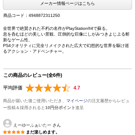
メーカー情報ページはこちら
商品コード：4948872311250
全世界で絶賛された不朽の名作がPlayStation®4で蘇る。
息を呑むほどの美しい景観、圧倒的な巨像にしがみつきよじ上る斬
新なゲーム性、
PS4クオリティに完全リメイクされた広大で幻想的な世界を駆け巡
るアクション・アドベンチャー。
この商品のレビュー(全6件)
平均評価
4.7
商品が届いた後ご使用いただき、
マイページ
の注文履歴からレビュ
ー投稿＆採用されると
10円分ポイント
進呈
えーゆーふぁいたー
さん
まだ楽しめます。