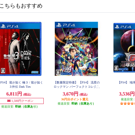
こちらもおすすめ
PS4】 龍が如く 極３ / 龍が如く
【数量限定特価】 【PS4】 流星の
【PS4】 
３外伝 Dark Ties
ロックマン パーフェクトコレクシ
ョン
6,811円
3,670円
3,536
(税込)
(税込)
36円分ポイント還元
発送目安:
1,500円クーポン
発送目安:
即納（在庫あり）
発送目安:
即納（在庫あり）