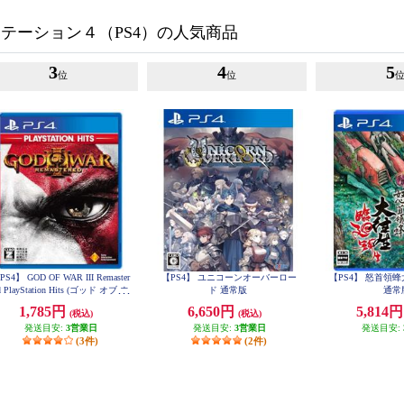
テーション４（PS4）の人気商品
3
4
5
位
位
PS4】 GOD OF WAR III Remaster
【PS4】 ユニコーンオーバーロー
【PS4】 怒首領
d PlayStation Hits (ゴッド オブ ウ
ド 通常版
通常
ォー)
1,785円
6,650円
5,814
(税込)
(税込)
発送目安:
3営業日
発送目安:
3営業日
発送目安:
(3件)
(2件)