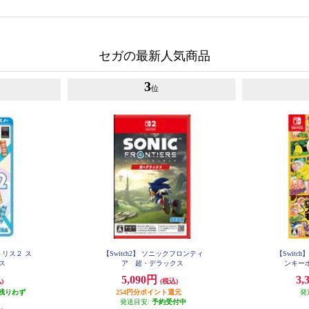
セガの最新人気商品
3
位
トリス２ ス
【Switch2】 ソニックフロンティ
【Switc
イス
ア 超・デラックス
ンキーボ
5,090円
3,
)
(税込)
残りわず
254円分ポイント還元
発
発送目安:
予約受付中