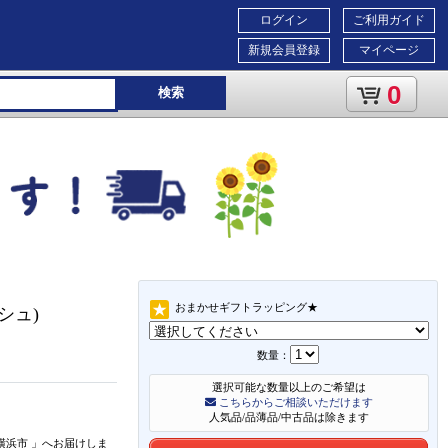
ログイン
ご利用ガイド
新規会員登録
マイページ
0
検索
おまかせギフトラッピング★
ッシュ)
数量：
選択可能な数量以上のご希望は
こちらからご相談いただけます
人気品/品薄品/中古品は除きます
横浜市
」
へお届けしま