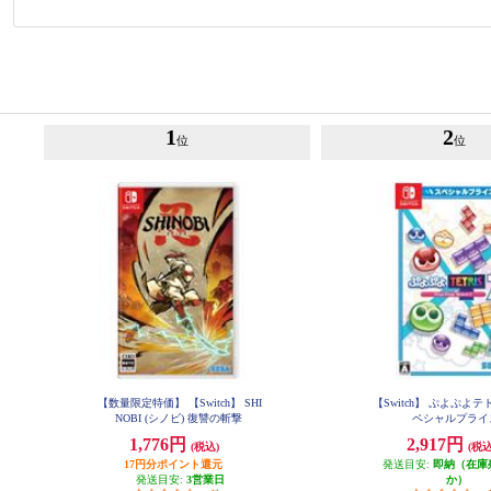
1
2
位
位
【数量限定特価】 【Switch】 SHI
【Switch】 ぷよぷよテ
NOBI (シノビ) 復讐の斬撃
ペシャルプラ
1,776円
2,917円
(税込)
(税込
17円分ポイント還元
発送目安:
即納（在庫
発送目安:
3営業日
か）