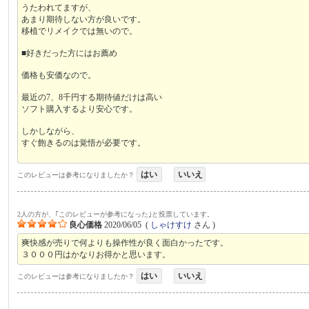
うたわれてますが、
あまり期待しない方が良いです。
移植でリメイクでは無いので。
■好きだった方にはお薦め
価格も安価なので。
最近の7、8千円する期待値だけは高い
ソフト購入するより安心です。
しかしながら、
すぐ飽きるのは覚悟が必要です。
はい
いいえ
このレビューは参考になりましたか？
2人の方が、｢このレビューが参考になった｣と投票しています。
良心価格
2020/06/05
(
しゃけすけ
さん )
爽快感が売りで何よりも操作性が良く面白かったです。
３０００円はかなりお得かと思います。
はい
いいえ
このレビューは参考になりましたか？