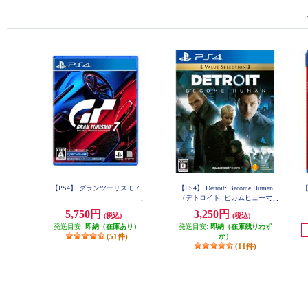
【PS4】 グランツーリスモ７
【PS4】 Detroit: Become Human
【
（デトロイト: ビカムヒューマ
ン） Value Selection
5,750円
3,250円
(税込)
(税込)
発送目安:
即納（在庫あり）
発送目安:
即納（在庫残りわず
(51件)
か）
(11件)