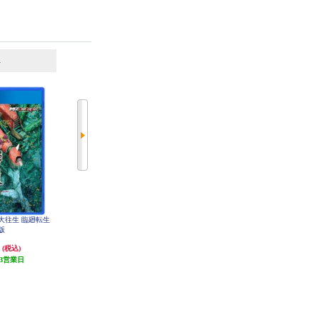
6
7
位
位
位
蜂大往生 臨廻転生
【PS4】 カプコン ファイティング
【PS4】 NieR:Automata Game of the
版
コレクション2
YoRHa Edition（ニーア オートマタ
ゲーム オブ ザ ヨルハ エディショ
円
4,159円
4,000円
(税込)
(税込)
(税込)
ン）
3営業日
発送目安:
5営業日
発送目安:
3営業日
(1件)
(31件)