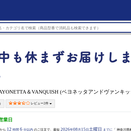
）
BAYONETTA＆VANQUISH (ベヨネッタアンドヴァンキ
レビュー2件
3営業日
12
6
2026
08
15
土曜日
から
時間
分以内
のご注文で、最短
年
月
日
までに
「
神奈川県