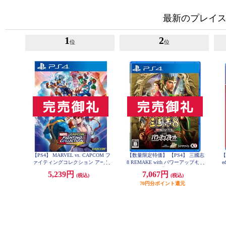
最新のプレイス
1
2
位
位
【PS4】 MARVEL vs. CAPCOM フ
【数量限定特価】 【PS4】 三國志
【
ァイティングコレクション アーケ
8 REMAKE with パワーアップキッ
e
ードクラシックス
ト 通常版
5,239円
7,067円
(税込)
(税込)
70円分ポイント還元