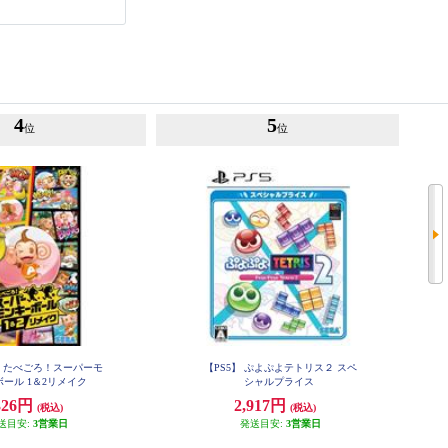
4
5
位
位
h】 たべごろ！スーパーモ
【PS5】 ぷよぷよテトリス２ スペ
ール 1＆2リメイク
シャルプライス
326円
2,917円
(税込)
(税込)
送目安:
3営業日
発送目安:
3営業日