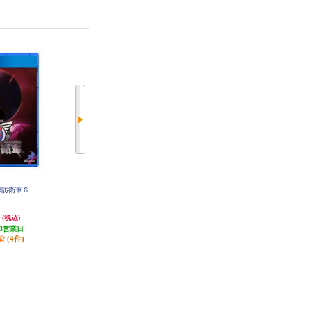
地球防衛軍６
【PS4】 〔新価格版〕ドラゴンク
【PS4】 Summer Pockets REFLECT
エストXI 過ぎ去りし時を求めて
ION BLUE（サマーポケッツリフ
S
レクションブルー）
円
4,150円
6,804円
(税込)
(税込)
(税込)
3営業日
発送目安:
3営業日
発送目安:
3営業日
(4件)
(21件)