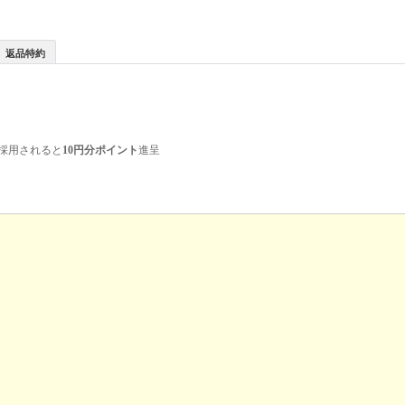
返品特約
採用されると
10円分ポイント
進呈