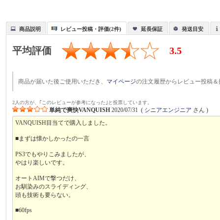
商品説明
レビュー投稿・評価(2件)
延長保証
発送目安
平均評価
3.5
商品が届いた後ご使用いただき、
マイページ
の注文履歴からレビュー投稿＆
2人の方が、｢このレビューが参考になった｣と投票しています。
単純で爽快VANQUISH
2020/07/31
(
シニアエンジニア
さん )
VANQUISH目当てで購入しました。
■まずは懐かしかったの一言
PS3でもやりこみましたが、
やはり楽しいです。
オートAIMで撃つだけ、
お馴染みのスライディング、
頭も技術も要らない。
■60fps