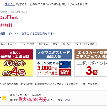
。
[
ログイン
]をすると、お客様のご住所への最短お届け日が表示されます。
考価格：
4,389円
(税込)
,326円
(税込)
送料無料
価格・ポイント・在庫などは店頭と異なります
クレジットカード
コンビニ決済
銀行振込
d払い
PayPay
エポスかんたん決済
ちらの商品の価格・お支払方法・配送方法などはノジマオンライン限定サービスとなります。
高速インターネット @nifty光
最大30,100円分
開通で
ポイント進呈 [
詳細
]