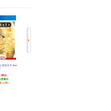
と盲目王子 Best
【PS4】 ケムコRPGセレクション
【PS4】 シチズンズ・ユナイ
e
Vol.1
ト！：アース×スペース
円
3,071円
3,544円
(税込)
(税込)
(税込)
3営業日
発送目安:
3営業日
発送目安:
3営業日
(1件)