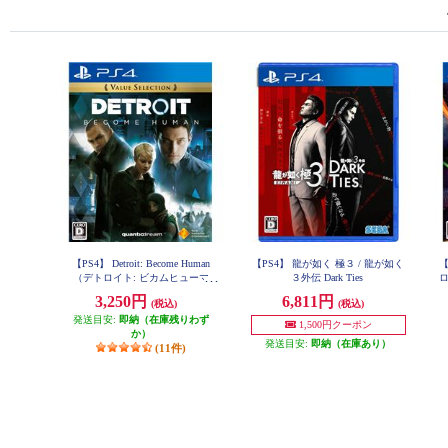
【PS4】 Detroit: Become Human
【PS4】 龍が如く 極３ / 龍が如く
【
（デトロイト: ビカムヒューマ
３外伝 Dark Ties
ン） Value Selection
3,250円
6,811円
(税込)
(税込)
発送目安:
即納（在庫残りわず
1,500円クーポン
か）
発送目安:
即納（在庫あり）
(11件)