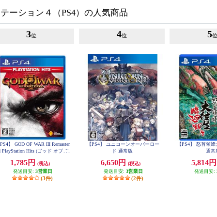
テーション４（PS4）の人気商品
3
4
5
位
位
PS4】 GOD OF WAR III Remaster
【PS4】 ユニコーンオーバーロー
【PS4】 怒首領
d PlayStation Hits (ゴッド オブ ウ
ド 通常版
通常
ォー)
1,785円
6,650円
5,814
(税込)
(税込)
発送目安:
3営業日
発送目安:
3営業日
発送目安:
(3件)
(2件)