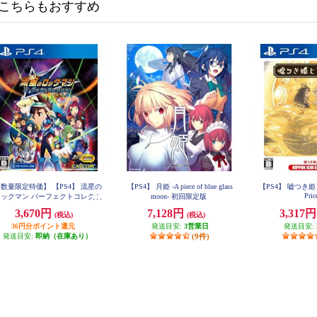
こちらもおすすめ
数量限定特価】 【PS4】 流星の
【PS4】 月姫 -A piece of blue glass
【PS4】 嘘つき姫
Pric
ロックマン パーフェクトコレクシ
moon- 初回限定版
ョン
3,670円
7,128円
3,317
(税込)
(税込)
36円分ポイント還元
発送目安:
3営業日
発送目安:
発送目安:
即納（在庫あり）
(9件)