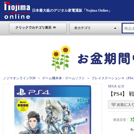
日本最大級のデジタル家電通販「Nojima Online」
クリックでカテゴリ表示
全カテゴリ
ノジマオンラインTOP
ゲーム機本体・ゲームソフト
プレイステーション４（PS4
SEGA セガ
【PS4】
発送目安：
今