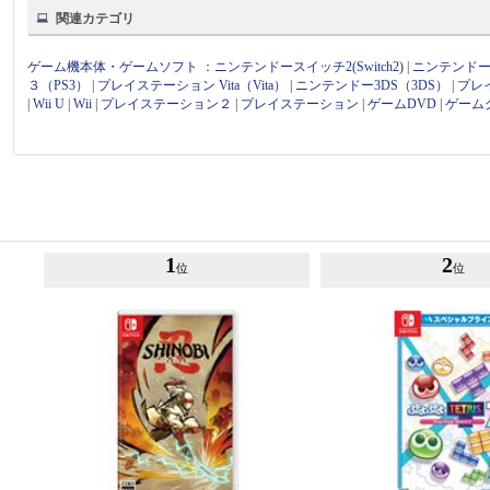
関連カテゴリ
ゲーム機本体・ゲームソフト
：
ニンテンドースイッチ2(Switch2)
|
ニンテンドース
３（PS3）
|
プレイステーション Vita（Vita）
|
ニンテンドー3DS（3DS）
|
プレ
|
Wii U
|
Wii
|
プレイステーション２
|
プレイステーション
|
ゲームDVD
|
ゲーム
1
2
位
位