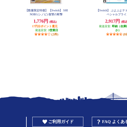
【数量限定特価】 【Switch】 SHI
【Switch】 ぷよぷよテ
NOBI (シノビ) 復讐の斬撃
ペシャルプラ
1,776円
2,917円
(税込)
(税込
17円分ポイント還元
発送目安:
即納（在庫
発送目安:
3営業日
か）
(2件)
(8
ご利用ガイド
FAQ よく