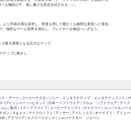
様々な犠牲の下、成し遂げる意志を試される――。
は、より手描き感を追求し、密度も増して暖かくも緻密な表現へと進化。
で、独特なゲーム世界を演出し、プレイヤーを物語へいざなう。
リーズ最大規模となる広大なマップ、
クティブに動かし、
ック・アーツ
|
コーエーテクモ
|
ソニー・インタラクティブ・エンタテインメント
|
D3パブリッシャー
|
ハピネット
|
日本一ソフトウェア
|
フロム・ソフトウェア
|
アーク
ルコム
|
角川
|
メディアファイブ
|
ユービーアイソフト
|
テイクツー
|
コンパイルハー
チガン
|
３ｇｏｏ
|
マイクロソフト
|
アンサー
|
アイレックス
|
オーイズミ・アミュー
ＭＭ
|
アクワイア
|
エクスペリエンス
|
シルバースター ジャパン