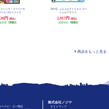
h】 たべごろ！スーパーモ
【PS5】 ぷよぷよテトリス２ スペ
ール 1＆2リメイク
シャルプライス
326円
2,917円
(税込)
(税込)
送目安:
3営業日
発送目安:
3営業日
商品をもっと見る
株式会社ノジマ
カーナビ・カー用品
サイトマップ