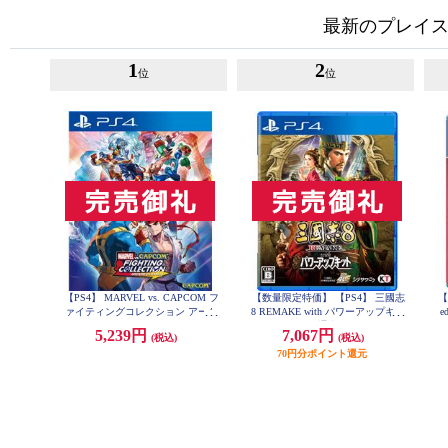
最新のプレイス
1
2
位
位
【PS4】 MARVEL vs. CAPCOM フ
【数量限定特価】 【PS4】 三國志
【
ァイティングコレクション アーケ
8 REMAKE with パワーアップキッ
e
ードクラシックス
ト 通常版
5,239円
7,067円
(税込)
(税込)
70円分ポイント還元