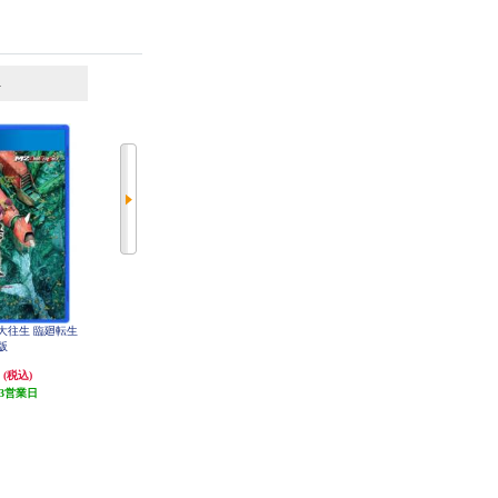
6
7
位
位
位
蜂大往生 臨廻転生
【PS4】 カプコン ファイティング
【PS4】 NieR:Automata Game of the
版
コレクション2
YoRHa Edition（ニーア オートマタ
ゲーム オブ ザ ヨルハ エディショ
円
4,159円
4,000円
(税込)
(税込)
(税込)
ン）
3営業日
発送目安:
5営業日
発送目安:
3営業日
(1件)
(31件)