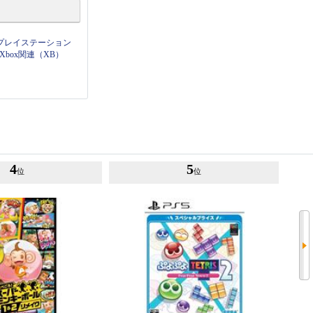
プレイステーション
Xbox関連（XB）
4
5
位
位