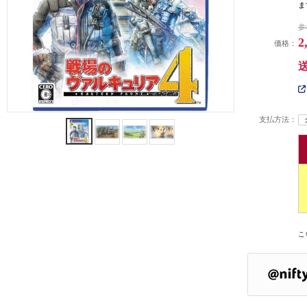
ま
参
2
価格：
支払方法：
こ