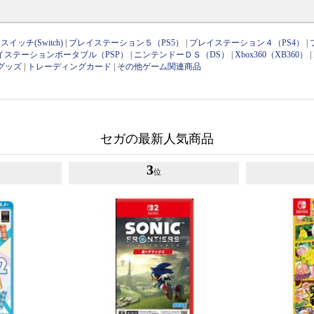
イッチ(Switch)
|
プレイステーション５（PS5）
|
プレイステーション４（PS4）
|
イステーションポータブル（PSP）
|
ニンテンドーＤＳ（DS）
|
Xbox360（XB360）
|
グッズ
|
トレーディングカード
|
その他ゲーム関連商品
セガの最新人気商品
3
位