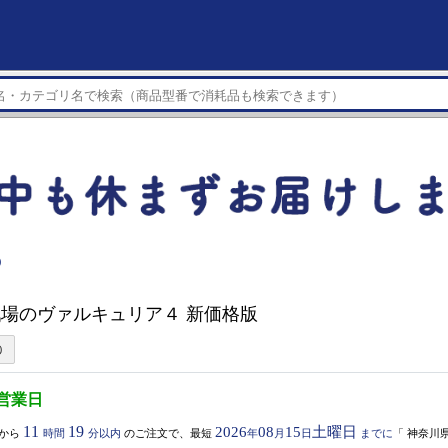
）
 戦場のヴァルキュリア４ 新価格版
3営業日
11
19
2026
08
15
土曜日
から
時間
分以内
のご注文で、最短
年
月
日
までに
「
神奈川