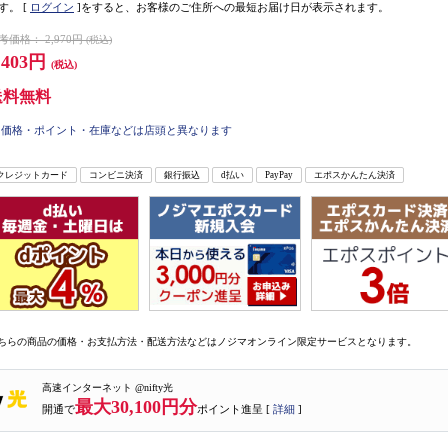
す。
[
ログイン
]をすると、お客様のご住所への最短お届け日が表示されます。
考価格：
2,970円
(税込)
,403円
(税込)
送料無料
価格・ポイント・在庫などは店頭と異なります
クレジットカード
コンビニ決済
銀行振込
d払い
PayPay
エポスかんたん決済
ちらの商品の価格・お支払方法・配送方法などはノジマオンライン限定サービスとなります。
高速インターネット @nifty光
最大30,100円分
開通で
ポイント進呈 [
詳細
]