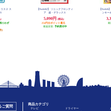
トリス２ ス
【Switch2】 ソニックフロンティ
【Switc
イス
ア 超・デラックス
ンキーボ
5,090円
3,
)
(税込)
残りわず
254円分ポイント還元
発
発送目安:
予約受付中
件)
商品カテゴリ
あるご質問
テレビ
ドライヤー