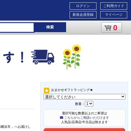
ログイン
ご利用ガイド
新規会員登録
マイページ
0
検索
おまかせギフトラッピング★
数量：
選択可能な数量以上のご希望は
こちらからご相談いただけます
人気品/品薄品/中古品は除きます
県横浜市
」
へお届けし