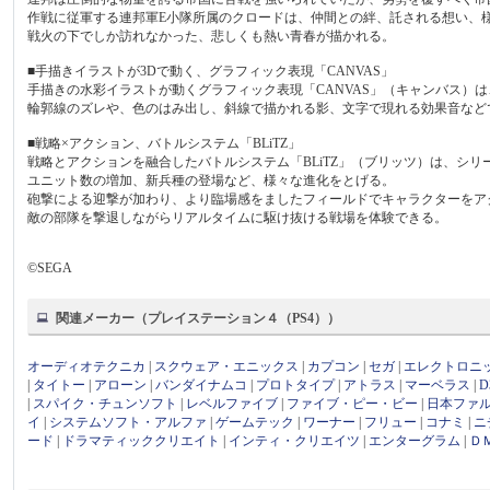
作戦に従軍する連邦軍E小隊所属のクロードは、仲間との絆、託される想い、
戦火の下でしか訪れなかった、悲しくも熱い青春が描かれる。
■手描きイラストが3Dで動く、グラフィック表現「CANVAS」
手描きの水彩イラストが動くグラフィック表現「CANVAS」（キャンバス）
輪郭線のズレや、色のはみ出し、斜線で描かれる影、文字で現れる効果音など
■戦略×アクション、バトルシステム「BLiTZ」
戦略とアクションを融合したバトルシステム「BLiTZ」（ブリッツ）は、シ
ユニット数の増加、新兵種の登場など、様々な進化をとげる。
砲撃による迎撃が加わり、より臨場感をましたフィールドでキャラクターをア
敵の部隊を撃退しながらリアルタイムに駆け抜ける戦場を体験できる。
©SEGA
関連メーカー（プレイステーション４（PS4））
オーディオテクニカ
|
スクウェア・エニックス
|
カプコン
|
セガ
|
エレクトロニ
|
タイトー
|
アローン
|
バンダイナムコ
|
プロトタイプ
|
アトラス
|
マーベラス
|
|
スパイク・チュンソフト
|
レベルファイブ
|
ファイブ・ピー・ビー
|
日本ファ
イ
|
システムソフト・アルファ
|
ゲームテック
|
ワーナー
|
フリュー
|
コナミ
|
ニ
ード
|
ドラマティッククリエイト
|
インティ・クリエイツ
|
エンターグラム
|
Ｄ