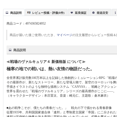
商品説明
レビュー投稿・評価(0件)
延長保証
発送目安
商品コード：
4974365824952
商品が届いた後ご使用いただき、
マイページ
の注文履歴からレビュー投稿＆
商品説明
≪戦場のヴァルキュリア４ 新価格版 について≫
極寒の地での戦いは、熱い友情の物語だった。
全世界累計販売数100万本以上を記録した独創的シミュレーションRPG「戦場
その最新作が、新たなストーリー、新たな登場人物で、架空のヨーロッパを舞
手描きイラストのような独特な描画システム「CANVAS」、戦略とアクション
世界を震わせた「戦場のヴァルキュリア」シリーズの最高傑作がここに――。
（キャラクターデザイン：本庄雷太、音楽：崎元仁、主題歌：倉木麻衣）
■あの戦争こそが、僕たちの青春だった。」 戦火の下で描かれる青春群像
征暦1935年、共和国国家連合体「連邦」と専制君主国家「帝国」に二分され
連邦は圧倒的な物量を誇る帝国に苦戦を強いられていたが、劣勢を覆すべく帝