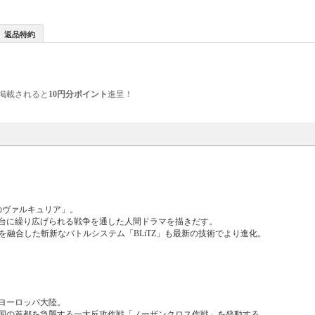
返品特約
掲載されると
10円分ポイント
進呈！
のヴァルキュリア」。
台に繰り広げられる戦争を通した人間ドラマを描きだす。
を融合した斬新なバトルシステム「BLiTZ」も最新の技術でより進化。
たヨーロッパ大陸。
国の首都を急襲する一大反攻作戦「ノーザンクロス作戦」を発動する。