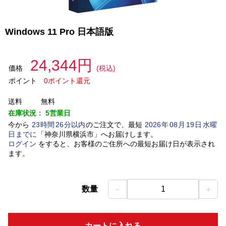
Windows 11 Pro 日本語版
24,344円
価格
(税込)
ポイント
0ポイント還元
送料
無料
在庫状況：
5営業日
今から
23
時間
26
分以内
のご注文で、最短
2026
年
08
月
19
日
水曜
日
までに
「
神奈川県横浜市
」
へお届けします。
ログイン
をすると、お客様のご住所への最短お届け日が表示され
ます。
－
＋
数量
1
カートに入れる