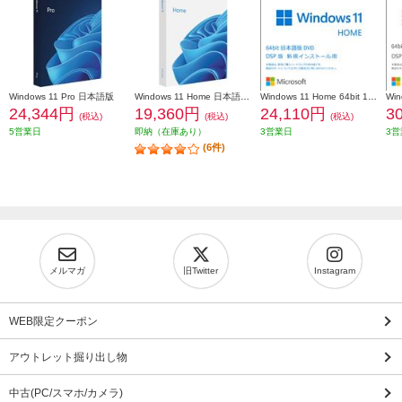
Windows 11 Pro 日本語版
Windows 11 Home 日本語版/パッケージ(リテール)版
Windows 11 Home 64bit 1pk DVD
24,344円
19,360円
24,110円
3
(税込)
(税込)
(税込)
5営業日
即納（在庫あり）
3営業日
3営
(6件)
メルマガ
旧Twitter
Instagram
WEB限定クーポン
アウトレット掘り出し物
中古(PC/スマホ/カメラ)