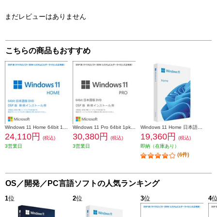
まだレビューはありません
こちらの商品もおすすめ
Windows 11 Home 64bit 1pk DVD
Windows 11 Pro 64bit 1pk DVD
Windows 11 Home 日本語版/パッケージ(リテール)版
24,110円
30,380円
19,360円
(税込)
(税込)
(税込)
3営業日
3営業日
即納（在庫あり）
(6件)
OS／開発／PC言語ソフトの人気ランキング
1
位
2
位
3
位
4