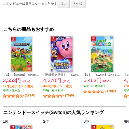
このレビューは参考になりましたか？
はい
いいえ
こちらの商品もおすすめ
【B】 【Switch】 Minecraft（マインクラフト）
【数量限定特価】 【Switch】 星のカービィ スターアライズ
【B】 【Switch】 あつまれ どうぶつの森
3,553円
4,670円
5,463円
4
(税込)
(税込)
(税込)
177円分ポイント還元
46円分ポイント還元
即納（在庫あり）
2
即納（在庫あり）
即納（在庫あり）
即
(470件)
(229件)
(75件)
ニンテンドースイッチ(Switch)の人気ランキング
1
位
2
位
3
位
4