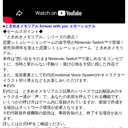
■ときめきメモリアル forever with you エモーショナル
◆セールスポイント◆
「ときめきメモリアル」シリーズの原点！
恋愛シミュレーションゲームの金字塔がNintendo Switch™で登場！
発売30周年を迎えた恋愛シミュレーションゲーム「ときめきメモリ
アル」。
本作は"想い出をそのままNintendo Switch™で楽しめる"をコンセプ
トに、当時と変わらない手触り・遊び心地を大切に残した作品で
す。
また、追加要素としてEVS(Emotional Voice System)やキャラクター
イラスト切り替えなどもお楽しみいただけます。
▼EVS
EVSとは、ときめきメモリアル２以降のシリーズではお馴染みのキ
ャラクター達が「声」で、あなたの名前を呼んでくれる機能です。
いくつかの呼び方はゲーム内に収録されていますが、新規で作成す
る場合はネットワーク環境が必要となります。
※EVS新規作成機能の提供は、事前告知の上、終了する場合があり
ます。
詳しくは公式HPをご確認ください。