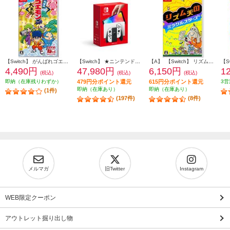
【Switch】 がんばれゴエモン大集合！
【Switch】 ★ニンテンドースイッチ本体 Nintendo Switch（有機ELモデル） Joy-Con(L)/(R) ホワイト
【A】 【Switch】 リズム天国 ミラクルスターズ
4,490円
47,980円
6,150円
1
(税込)
(税込)
(税込)
即納（在庫残りわずか）
479円分ポイント還元
615円分ポイント還元
3営
即納（在庫あり）
即納（在庫あり）
(1件)
(197件)
(8件)
メルマガ
旧Twitter
Instagram
WEB限定クーポン
アウトレット掘り出し物