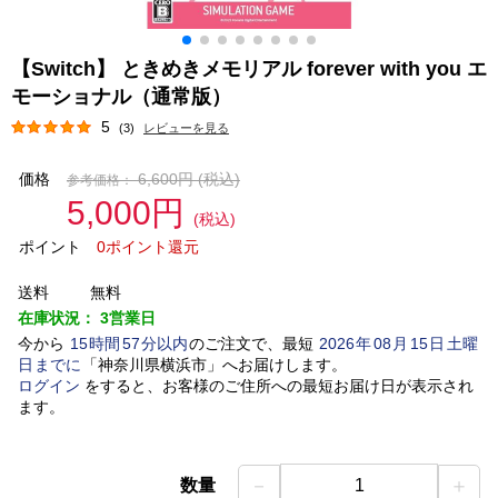
【Switch】 ときめきメモリアル forever with you エ
モーショナル（通常版）
5
(3)
レビューを見る
価格
6,600円
(税込)
参考価格：
5,000円
(税込)
ポイント
0ポイント還元
送料
無料
在庫状況：
3営業日
今から
15
時間
57
分以内
のご注文で、最短
2026
年
08
月
15
日
土曜
日
までに
「
神奈川県横浜市
」
へお届けします。
ログイン
をすると、お客様のご住所への最短お届け日が表示され
ます。
－
＋
数量
1