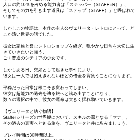
人口の約10％を占める能力者は「ステッパー（STAFFER）」、
そしてその力を引き出す道具は「ステップ（STAFF）」と呼ばれて
います。
しかしこの物語は、本作の主人公ヴェリータ・レトロにとって、ど
こか遠い世界の話でした。
彼女は家族と営むレトロショップを継ぎ、穏やかな日常を大切に生
きていきたいと願う、
ごく普通のシチリアの少女です。
しかしある日、突如として起きた事件により、
彼女は一人では抱えきれないほどの借金を背負うことになります。
平穏だった日常は根こそぎ変わってしまい、
彼女は超能力の過去を辿る旅へと踏み出すことになり、
数々の選択の中で、彼女の運命は大きく揺れ動いていきます。
【ヴェリータと紡ぐ物語】
Stafferシリーズの世界観において、スキルの源となる「マナ」。
その過去の真実へと迫る旅を、ヴェリータと共に歩みましょう。
プレイ時間は30時間以上。