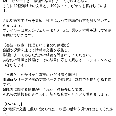
全6エピソードと、推理の結果によって分岐する結末。
さらに40種類以上の文書と、100以上の手がかりを収録していま
す。
会話や探索で情報を集め、推理によって物語の行方を切り開いてい
きましょう。
プレイヤーは主人公ヴェリータとともに、選択と推理を通して物語
を紡いでいきます。
【会話・探索・推理という名の行動選択】
会話や探索を通じて情報や文書を収集し、
推理によってあなただけの結論を導き出してください。
あなたの選択と推理は、その結果に応じて異なるエンディングへと
つながります。
【文書と手がかりから真実にたどり着く推理】
Stafferシリーズ特有の文書ベースの推理は、本作でも核となる要素
です。
超能力に関する情報が記された、多種多様な文書。
それらの情報を組み合わせ、新たな真実へとたどり着きましょう。
【Re:Story】
全6種類の文書に散りばめられた、物語の断片を見つけ出してくださ
い。