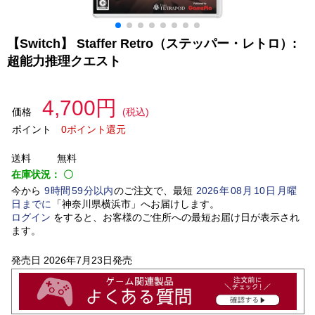
【Switch】 Staffer Retro（ステッパー・レトロ）:
超能力推理クエスト
4,700円
価格
(税込)
ポイント
0ポイント還元
送料
無料
在庫状況：
〇
今から
9
時間
59
分以内
のご注文で、最短
2026
年
08
月
10
日
月曜
日
までに
「
神奈川県横浜市
」
へお届けします。
ログイン
をすると、お客様のご住所への最短お届け日が表示され
ます。
発売日
2026年7月23日発売