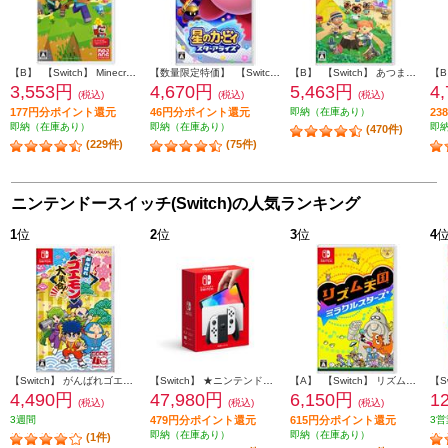
【B】 【Switch】 Minecraft（マインクラフト）
【数量限定特価】 【Switch】 星のカービィ スターアライズ
【B】 【Switch】 あつまれ どうぶつの森
3,553円
4,670円
5,463円
4
(税込)
(税込)
(税込)
177円分ポイント還元
46円分ポイント還元
即納（在庫あり）
2
即納（在庫あり）
即納（在庫あり）
即
(470件)
(229件)
(75件)
ニンテンドースイッチ(Switch)の人気ランキング
1
位
2
位
3
位
4
【Switch】 がんばれゴエモン大集合！
【Switch】 ★ニンテンドースイッチ本体 Nintendo Switch（有機ELモデル） Joy-Con(L)/(R) ホワイト
【A】 【Switch】 リズム天国 ミラクルスターズ
4,490円
47,980円
6,150円
1
(税込)
(税込)
(税込)
3週間
479円分ポイント還元
615円分ポイント還元
3営
即納（在庫あり）
即納（在庫あり）
(1件)