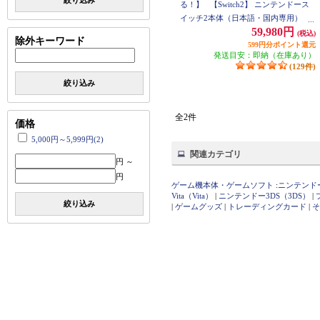
絞り込み
る！】
【Switch2】 ニンテンドース
イッチ2本体（日本語・国内専用）
59,980円
(税込)
除外キーワード
599円分ポイント還元
発送目安：即納（在庫あり）
(129件)
絞り込み
全2件
価格
5,000円～5,999円(2)
関連カテゴリ
円 ～
円
ゲーム機本体・ゲームソフト
:
ニンテンドース
Vita（Vita）
|
ニンテンドー3DS（3DS）
|
絞り込み
|
ゲームグッズ
|
トレーディングカード
|
そ