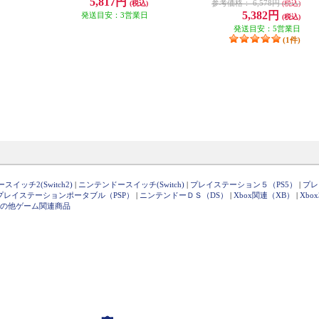
5,817円
参考価格：
6,578円
(税込)
(税込)
5,382円
発送目安：3営業日
(税込)
発送目安：5営業日
(1件)
イッチ2(Switch2)
|
ニンテンドースイッチ(Switch)
|
プレイステーション５（PS5）
|
プレ
プレイステーションポータブル（PSP）
|
ニンテンドーＤＳ（DS）
|
Xbox関連（XB）
|
Xbo
の他ゲーム関連商品