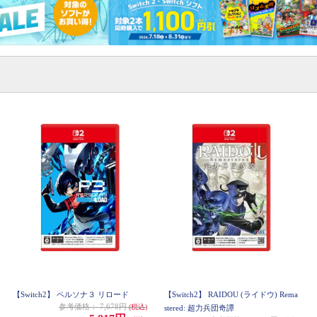
【Switch2】 ペルソナ３ リロード
【Switch2】 RAIDOU (ライドウ) Rema
参考価格：
7,678円
(税込)
stered: 超力兵団奇譚