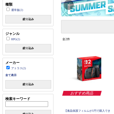
＜
種類
通常版(2)
絞り込み
ジャンル
全2件
RPG(2)
絞り込み
メーカー
アトラス(2)
全て表示
絞り込み
おすすめ商品
検索キーワード
【液晶保護フィルムが1円で購入でき