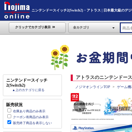
ニンテンドースイッチ2(Switch2)・アトラス | 日本最大級のデジタル
クリックでカテゴリ表示
全カテゴリ
アトラスのニンテンドースイッチ
ニンテンドースイッチ
2(Switch2)
ノジマオンラインTOP
ゲーム機
▲上のカテゴリに戻る
販売状況
＜
在庫あり商品のみ表示
クーポン有商品のみ表示
販売終了商品を表示しない