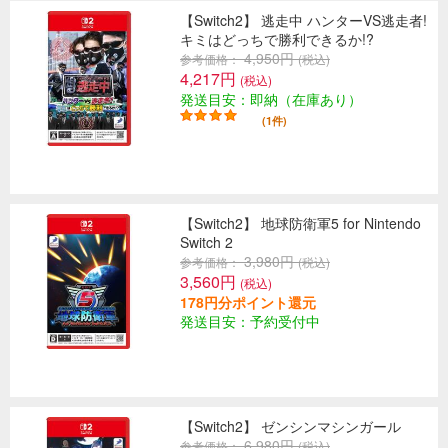
【Switch2】 逃走中 ハンターVS逃走者!
キミはどっちで勝利できるか!?
4,950円
参考価格：
(税込)
4,217円
(税込)
発送目安：即納（在庫あり）
(1件)
【Switch2】 地球防衛軍5 for Nintendo
Switch 2
3,980円
参考価格：
(税込)
3,560円
(税込)
178円分ポイント還元
発送目安：予約受付中
【Switch2】 ゼンシンマシンガール
6,980円
参考価格：
(税込)