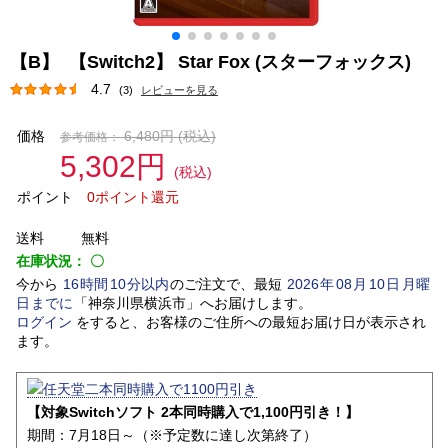
【B】 【Switch2】 Star Fox (スターフォックス)
4.7
(3)
レビューを見る
価格
6,480円
(税込)
参考価格：
5,302円
(税込)
ポイント
0ポイント還元
送料
無料
在庫状況：
〇
今から
16
時間
10
分以内
のご注文で、最短
2026
年
08
月
10
日
月曜
日
までに
「
神奈川県横浜市
」
へお届けします。
ログイン
をすると、お客様のご住所への最短お届け日が表示され
ます。
【対象Switchソフト 2本同時購入で1,100円引き！】
期間：7月18日～（※予定数に達し次第終了）