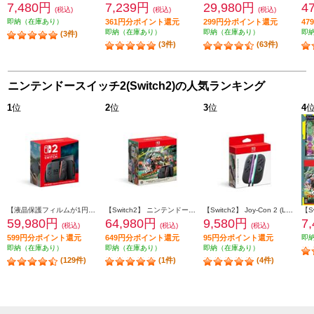
7,480円
7,239円
29,980円
4
(税込)
(税込)
(税込)
即納（在庫あり）
361円分ポイント還元
299円分ポイント還元
4
即納（在庫あり）
即納（在庫あり）
即
(3件)
(3件)
(63件)
ニンテンドースイッチ2(Switch2)の人気ランキング
1
位
2
位
3
位
4
【液晶保護フィルムが1円で購入できる！】 【Switch2】 ニンテンドースイッチ2本体（日本語・国内専用）
【Switch2】 ニンテンドースイッチ2本体（日本語・国内専用） スプラトゥーン レイダース セット（特典：クッション付き ※シールは付きません）
【Switch2】 Joy-Con 2 (L) ライトパープル/(R) ライトグリーン
59,980円
64,980円
9,580円
7
(税込)
(税込)
(税込)
599円分ポイント還元
649円分ポイント還元
95円分ポイント還元
即
即納（在庫あり）
即納（在庫あり）
即納（在庫あり）
(129件)
(1件)
(4件)