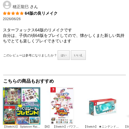
穂正龍巳
さん
64版の良リメイク
2026/06/26
スターフォックス64版のリメイクです
自分は、子供の頃64版をプレイしてので、懐かしくまた新しい気持
ちでとても楽しくプレイできています
このレビューは参考になりましたか？
はい
いいえ
こちらの商品もおすすめ
【Switch2】 Splatoon Raiders （スプラトゥーン レイダース）（特典：ノジマオリジナル特典 ぷっくりシール 付き）
【B】 【Switch】パワフルプロ野球2026-2027
【Switch】 ★ニンテンドースイッチ ライト 本体 Nintendo Switch Lite ターコイズ