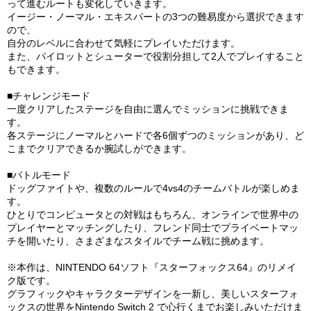
って進むルートも変化していきます。
イージー・ノーマル・エキスパートの3つの難易度から選択できます
ので、
自分のレベルに合わせて気軽にプレイいただけます。
また、パイロットとシューターで役割分担して2人でプレイすること
もできます。
■チャレンジモード
一度クリアしたステージを自由に選んでミッションに挑戦できま
す。
各ステージにノーマルとハードで各6個ずつのミッションがあり、ど
こまでクリアできるか腕試しができます。
■バトルモード
ドッグファイトや、複数のルールで4vs4のチームバトルが楽しめま
す。
ひとりでコンピュータとの対戦はもちろん、オンラインで世界中の
プレイヤーとマッチングしたり、フレンド同士でプライベートマッ
チを開いたり、さまざまなスタイルでチーム戦に挑めます。
※本作は、NINTENDO 64ソフト『スターフォックス64』のリメイ
ク版です。
グラフィックやキャラクターデザインを一新し、美しいスターフォ
ックスの世界をNintendo Switch 2 で心行くまでお楽しみいただけま