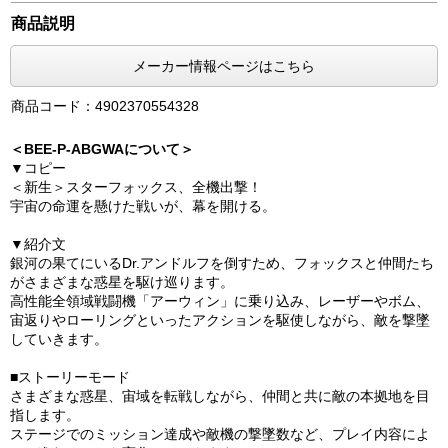
商品説明
メーカー情報ページはこちら
商品コード：4902370554328
＜BEE-P-ABGWAについて＞
▼コピー
＜新生＞スターフォックス、全機出撃！
宇宙の命運を懸けた戦いが、幕を開ける。
▼紹介文
銀河の果てにいるDr.アンドルフを倒すため、フォックスと仲間たち
がさまざまな惑星を駆け巡ります。
高性能全領域戦闘機「アーウィン」に乗り込み、レーザーやボム、
宙返りやローリングといったアクションを駆使しながら、敵を撃墜
していきます。
■ストーリーモード
さまざまな惑星、宙域を転戦しながら、仲間と共に敵の本拠地を目
指します。
ステージでのミッション達成や敵機の撃墜数など、プレイ内容によ