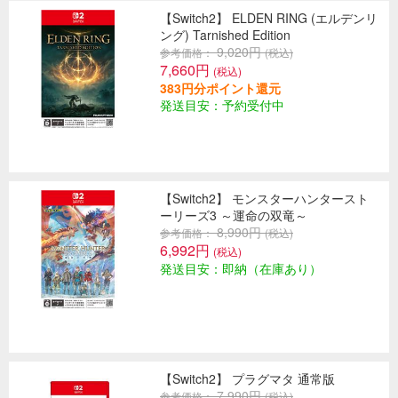
【Switch2】 ELDEN RING (エルデンリ
ング) Tarnished Edition
9,020円
参考価格：
(税込)
7,660円
(税込)
383円分ポイント還元
発送目安：予約受付中
【Switch2】 モンスターハンタースト
ーリーズ3 ～運命の双竜～
8,990円
参考価格：
(税込)
6,992円
(税込)
発送目安：即納（在庫あり）
【Switch2】 プラグマタ 通常版
7,990円
参考価格：
(税込)