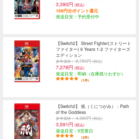
3,390円
(税込)
169円分ポイント還元
発送目安：予約受付中
【Switch2】 Street Fighter(ストリート
ファイター) 6 Years 1-2 ファイターズ
エディション
8,789円
参考価格：
(税込)
7,278円
(税込)
発送目安：即納（在庫残りわずか）
(1件)
【Switch2】 祇（くにつがみ）：Path
of the Goddess
4,389円
参考価格：
(税込)
3,591円
(税込)
発送目安：5営業日
(2件)