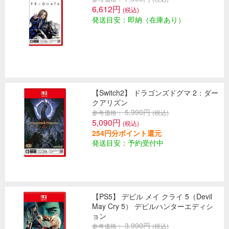
6,612円
(税込)
発送目安：即納（在庫あり）
【Switch2】 ドラゴンズドグマ 2：ダー
クアリズン
5,990円
参考価格：
(税込)
5,090円
(税込)
254円分ポイント還元
発送目安：予約受付中
【PS5】 デビル メイ クライ 5（Devil
May Cry 5） デビルハンターエディシ
ョン
3,990円
参考価格：
(税込)