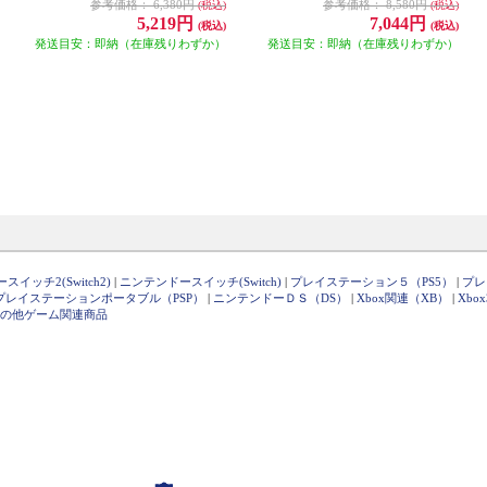
参考価格：
6,380円
参考価格：
8,580円
(税込)
(税込)
5,219円
7,044円
(税込)
(税込)
発送目安：即納（在庫残りわずか）
発送目安：即納（在庫残りわずか）
イッチ2(Switch2)
|
ニンテンドースイッチ(Switch)
|
プレイステーション５（PS5）
|
プレ
プレイステーションポータブル（PSP）
|
ニンテンドーＤＳ（DS）
|
Xbox関連（XB）
|
Xbo
の他ゲーム関連商品