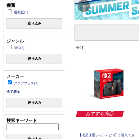
＜
種類
通常版(1)
絞り込み
ジャンル
全2件
RPG(1)
絞り込み
メーカー
アクアプラス(2)
全て表示
絞り込み
おすすめ商品
検索キーワード
【液晶保護フィルムが1円で購入でき