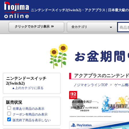
ニンテンドースイッチ2(Switch2)・アクアプラス | 日本最大級のデ
クリックでカテゴリ表示
全カテゴリ
アクアプラスのニンテンドースイ
ニンテンドースイッチ
2(Switch2)
ノジマオンラインTOP
ゲーム機
▲上のカテゴリに戻る
販売状況
＜
在庫あり商品のみ表示
クーポン有商品のみ表示
販売終了商品を表示しない