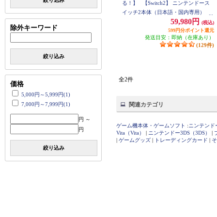
絞り込み
る！】
【Switch2】 ニンテンドース
イッチ2本体（日本語・国内専用）
59,980円
(税込)
除外キーワード
599円分ポイント還元
発送目安：即納（在庫あり）
(129件)
絞り込み
全2件
価格
5,000円～5,999円(1)
7,000円～7,999円(1)
関連カテゴリ
円 ～
ゲーム機本体・ゲームソフト
:
ニンテンドース
円
Vita（Vita）
|
ニンテンドー3DS（3DS）
|
|
ゲームグッズ
|
トレーディングカード
|
そ
絞り込み