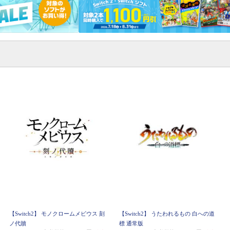
【Switch2】 モノクロームメビウス 刻
【Switch2】 うたわれるもの 白への道
ノ代贖
標 通常版