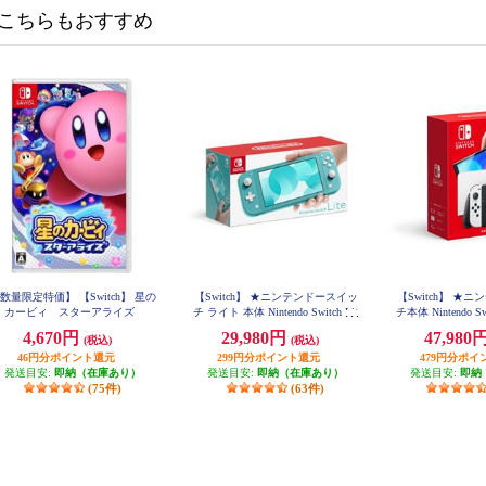
こちらもおすすめ
数量限定特価】 【Switch】 星の
【Switch】 ★ニンテンドースイッ
【Switch】 ★
カービィ スターアライズ
チ ライト 本体 Nintendo Switch Lit
チ本体 Nintendo 
e ターコイズ
デル） Joy-Con(
4,670円
29,980円
47,980
(税込)
(税込)
46円分ポイント還元
299円分ポイント還元
479円分ポイ
発送目安:
即納（在庫あり）
発送目安:
即納（在庫あり）
発送目安:
即納
(75件)
(63件)