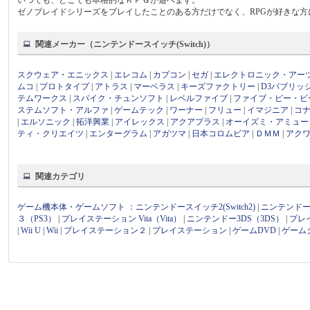
ゼノブレイドシリーズをプレイしたことのある方だけでなく、RPGが好きな
関連メーカー（ニンテンドースイッチ(Switch)）
スクウェア・エニックス
|
エレコム
|
カプコン
|
セガ
|
エレクトロニック・アー
ムコ
|
プロトタイプ
|
アトラス
|
マーベラス
|
キーズファクトリー
|
D3パブリッ
テムワークス
|
スパイク・チュンソフト
|
レベルファイブ
|
ファイブ・ピー・ビ
ステムソフト・アルファ
|
ゲームテック
|
ワーナー
|
フリュー
|
イマジニア
|
コ
|
エルソニック
|
拓洋興業
|
アイレックス
|
アクアプラス
|
オーイズミ・アミュー
ティ・クリエイツ
|
エンターグラム
|
アガツマ
|
日本コロムビア
|
ＤＭＭ
|
アク
関連カテゴリ
ゲーム機本体・ゲームソフト
：
ニンテンドースイッチ2(Switch2)
|
ニンテンドース
３（PS3）
|
プレイステーション Vita（Vita）
|
ニンテンドー3DS（3DS）
|
プレ
|
Wii U
|
Wii
|
プレイステーション２
|
プレイステーション
|
ゲームDVD
|
ゲーム