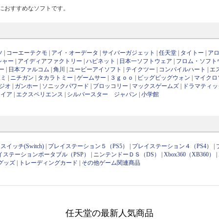
方におすすめなソフトです。
ツ
|
コーエーテクモ
|
アイ・オーデータ
|
サイバーガジェット
|
任天堂
|
タイトー
|
ア
シャー
|
アイディアファクトリー
|
ハピネット
|
日本一ソフトウェア
|
フロム・ソフト
ー
|
日本ファルコム
|
角川
|
ユービーアイソフト
|
テイクツー
|
コンパイルハート
|
エ
ナミ
|
ニチガン
|
タカラトミー
|
ゲームサー
|
３ｇｏｏ
|
ビッグビッグウォン
|
マイクロ
ジオ
|
ガンホー
|
ソニックパワード
|
ブロッコリー
|
マックスゲームズ
|
ドラマティッ
ワイア
|
エクスペリエンス
|
シルバースター ジャパン
|
小学館
イッチ(Switch)
|
プレイステーション５（PS5）
|
プレイステーション４（PS4）
|
イステーションポータブル（PSP）
|
ニンテンドーＤＳ（DS）
|
Xbox360（XB360）
|
グッズ
|
トレーディングカード
|
その他ゲーム関連商品
任天堂の最新人気商品