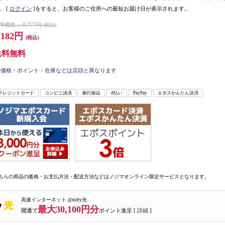
。
[
ログイン
]をすると、お客様のご住所への最短お届け日が表示されます。
考価格：
8,777円
(税込)
,182円
(税込)
送料無料
価格・ポイント・在庫などは店頭と異なります
クレジットカード
コンビニ決済
銀行振込
d払い
PayPay
エポスかんたん決済
ちらの商品の価格・お支払方法・配送方法などはノジマオンライン限定サービスとなります。
高速インターネット @nifty光
最大30,100円分
開通で
ポイント進呈 [
詳細
]