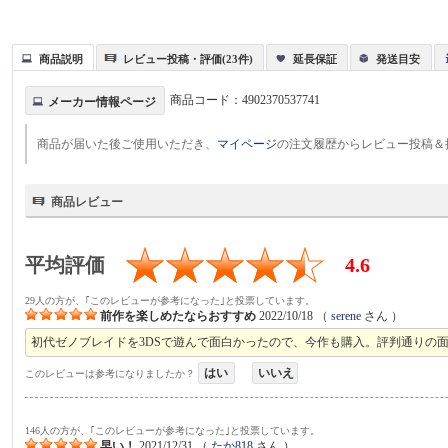
商品説明
レビュー投稿・評価(23件)
延長保証
発送目安
商品コード：
4902370537741
メーカー情報ページ
商品が届いた後ご使用いただき、
マイページ
の注文履歴からレビュー投稿＆
商品レビュー
平均評価
4.6
29人の方が、｢このレビューが参考になった｣と投票しています。
前作を楽しめたならおすすめ
2022/10/18
（
serene
さん ）
初代ゼノブレイドを3DSで遊んで面白かったので、今作も購入。評判通りの
はい
いいえ
このレビューは参考になりましたか？
146人の方が、｢このレビューが参考になった｣と投票しています。
早い！
2021/12/31
（
たか818
さん ）