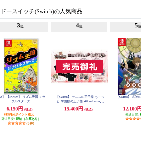
ースイッチ(Switch)の人気商品
3
4
5
位
位
A】 【Switch】 リズム天国 ミラ
【Switch】 テニスの王子様 も～っ
【Switch】 式
クルスターズ
と 学園祭の王子様 -40 and more...
合同学園祭運営委員長からのねぎ
6,150円
15,400円
12,100
(税込)
(税込)
らいエディション
615円分ポイント還元
発送目安:
発送目安:
即納（在庫あり）
(8件)