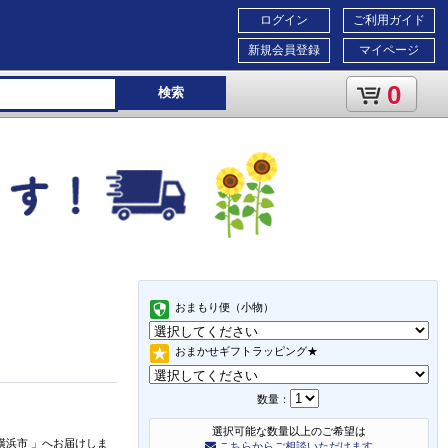
ログイン
ご利用ガイド
新規会員登録
マイページ
0
検索
おまもり便（小物）
おまかせギフトラッピング★
数量：
選択可能な数量以上のご希望は
横浜市
」
へお届けしま
こちらからご相談いただけます