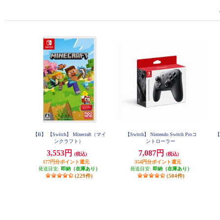
【B】 【Switch】 Minecraft（マイ
【Switch】 Nintendo Switch Proコ
【
ンクラフト）
ントローラー
3,553円
7,087円
(税込)
(税込)
177円分ポイント還元
354円分ポイント還元
発送目安:
即納（在庫あり）
発送目安:
即納（在庫あり）
(229件)
(504件)