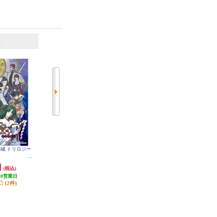
6
7
位
位
位
神の城 トリロジー
【Switch】 ★ニンテンドースイッ
【A】 【Switch】 トモダチコレク
チ ライト 本体 Nintendo Switch Lit
ション わくわく生活
e コーラル
円
29,980円
6,403円
(税込)
(税込)
(税込)
10営業日
299円分ポイント還元
320円分ポイント還元
(2件)
発送目安:
即納（在庫残りわず
発送目安:
即納（在庫あり）
か）
(12件)
(36件)