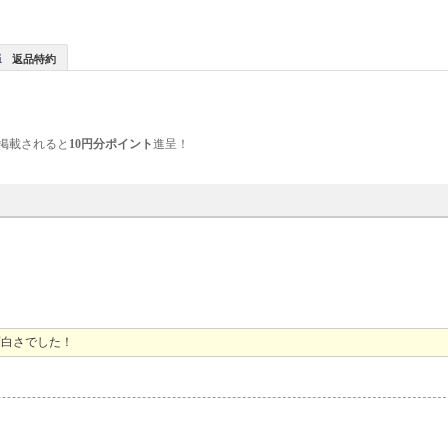
返品特約
掲載されると
10円分ポイント
進呈！
面白さでした！