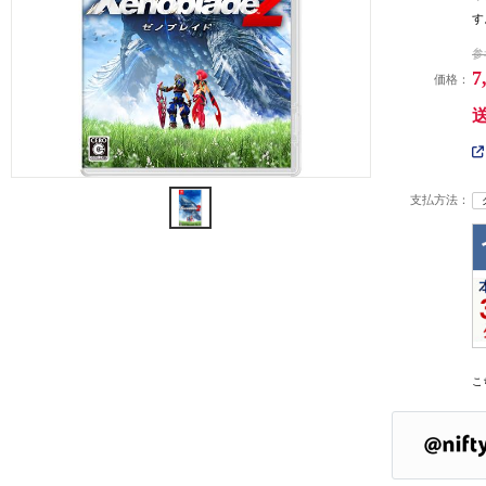
す
参
7
価格：
支払方法：
こ