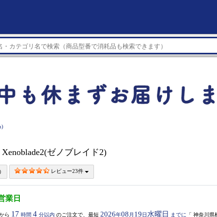
)
】 Xenoblade2(ゼノブレイド2)
レビュー23件
5営業日
17
4
2026
08
19
水曜日
から
時間
分以内
のご注文で、最短
年
月
日
までに
「
神奈川県