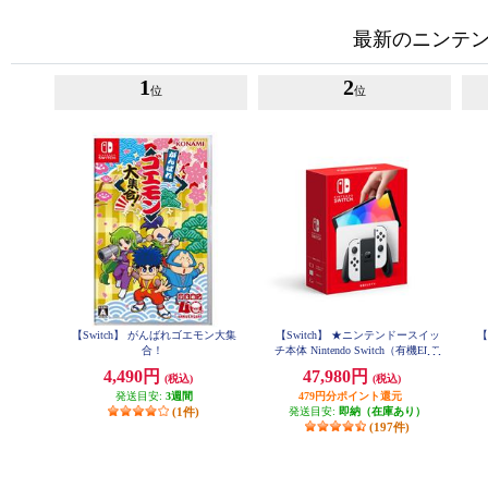
最新のニンテンド
1
2
位
位
【Switch】 がんばれゴエモン大集
【Switch】 ★ニンテンドースイッ
【
合！
チ本体 Nintendo Switch（有機ELモ
デル） Joy-Con(L)/(R) ホワイト
4,490円
47,980円
(税込)
(税込)
発送目安:
3週間
479円分ポイント還元
(1件)
発送目安:
即納（在庫あり）
(197件)