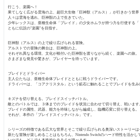
行こう、楽園へ！
果てしなく広がる雲海の上、超巨大生物「巨神獣（アルス）」が行きかう世界
人々は雲海を逃れ、巨神獣の上で生きていた。
少年レックスは、亜種生命体「ブレイド」の少女ホムラが持つ力を行使する「
ともに伝説の"楽園"を目指す。
巨神獣（アルス）の上で繰り広げられる冒険。
アルストでの冒険の舞台は、巨神獣の上。
それぞれ異なる環境、文化が根付いた巨神獣を渡りながら続く、楽園への旅。
さまざまな発見や驚きが、プレイヤーを待っています。
ブレイドとドライバー
主人公たちは、亜種生命体ブレイドとともに戦うドライバーです。
ドライバーは、「コアクリスタル」という鉱石に触れることでブレイドを生み
キズナを切り替える。ブレイドスイッチバトル。
敵とのバトルでは、３体までのブレイドを状況に合わせて切り替え、戦います
ブレイドの属性、武器、能力を吟味しながら編成し、臨機応変に切り替える。
それが、本作の「ブレイドスイッチバトル」です。
シリーズの特徴である広大な世界とそこで繰り広げられる奥深いストーリーは
新たな冒険が楽しめることはもちろん、Nintendo Switchのハード特性を活かし
いつでも、どこでも本格的なＲＰＧが遊べます。