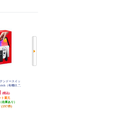
ニンテンドースイッ
【B】 【Switch】 Nintendo Switch
【B】 【Switch】 Splatoon 3（スプ
Switch（有機ELモ
Sports（ニンテンドー スイッチ ス
ラトゥーン3）
L)/(R) ホワイト
ポーツ）
円
4,778円
5,481円
(税込)
(税込)
(税込)
ント還元
238円分ポイント還元
発送目安:
即納（在庫あり）
（在庫あり）
発送目安:
即納（在庫あり）
(253件)
(197件)
(117件)