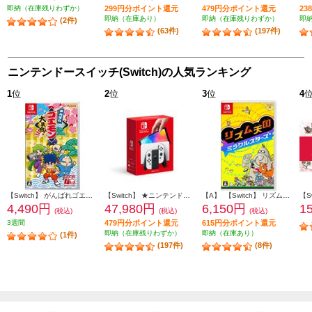
即納（在庫残りわずか）
299円分ポイント還元
479円分ポイント還元
2
即納（在庫あり）
即納（在庫残りわずか）
即
(2件)
(63件)
(197件)
ニンテンドースイッチ(Switch)の人気ランキング
1
位
2
位
3
位
4
【Switch】 がんばれゴエモン大集合！
【Switch】 ★ニンテンドースイッチ本体 Nintendo Switch（有機ELモデル） Joy-Con(L)/(R) ホワイト
【A】 【Switch】 リズム天国 ミラクルスターズ
4,490円
47,980円
6,150円
1
(税込)
(税込)
(税込)
3週間
479円分ポイント還元
615円分ポイント還元
即納（在庫残りわずか）
即納（在庫あり）
(1件)
(197件)
(8件)