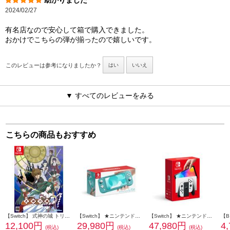
助かりました
2024/02/27
有名店なので安心して箱で購入できました。
おかけでこちらの弾が揃ったので嬉しいです。
このレビューは参考になりましたか？
はい
いいえ
▼ すべてのレビューをみる
こちらの商品もおすすめ
【Switch】 式神の城 トリロジー
【Switch】 ★ニンテンドースイッチ ライト 本体 Nintendo Switch Lite ターコイズ
【Switch】 ★ニンテンドースイッチ本体 Nintendo Switch（有機ELモデル） Joy-Con(L)/(R) ホワイト
12,100円
29,980円
47,980円
4
(税込)
(税込)
(税込)