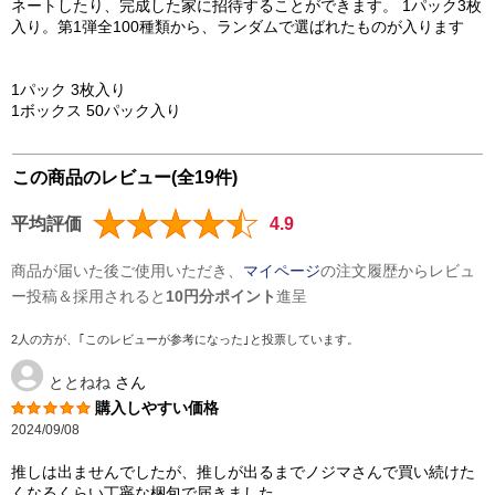
ネートしたり、完成した家に招待することができます。 1パック3枚
入り。第1弾全100種類から、ランダムで選ばれたものが入ります
1パック 3枚入り
1ボックス 50パック入り
この商品のレビュー(全19件)
平均評価
4.9
商品が届いた後ご使用いただき、
マイページ
の注文履歴からレビュ
ー投稿＆採用されると
10円分ポイント
進呈
2人の方が、｢このレビューが参考になった｣と投票しています。
ととねね
さん
購入しやすい価格
2024/09/08
推しは出ませんでしたが、推しが出るまでノジマさんで買い続けた
くなるくらい丁寧な梱包で届きました。