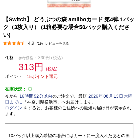
【Switch】 どうぶつの森 amiiboカード 第4弾 1パッ
ク（3枚入り） (1箱必要な場合50パック購入くださ
い)
4.9
(19)
レビューを見る
価格
330円
(税込)
参考価格：
313円
(税込)
ポイント
15ポイント還元
在庫状況：
〇
今から
16
時間
52
分以内
のご注文で、最短
2026
年
08
月
13
日
木曜
日
までに
「
神奈川県横浜市
」
へお届けします。
ログイン
をすると、お客様のご住所への最短お届け日が表示され
ます。
-----------
10パック以上購入希望の場合にはカートに一度入れたあとの画