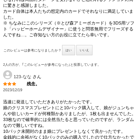
に驚きと感謝しました。
カード自体は本人たちの想定内のカードでそれなりに満足していま
した。
※ ちなみにこのシリーズ（※とび森アミーボカード）を3DS用ソフ
ト「ハッピーホームデザイナー」に使うと問答無用でフリーズする
んですね…。ご存知ない方のお役に立てたら幸いです。
このレビューは参考になりましたか？
はい
いいえ
2人の方が、｢このレビューが参考になった｣と投票しています。
123-なな
さん
残念。
2023/12/19
迅速に発送していただきありがたかったです。
娘のクリスマスプレゼントにと10パック購入して、娘がジュンちゃ
んや欲しいカードが何種類かありましたが、1枚も出ませんでした。
33枚なので確率的には全然当たると思っていたのですが、ランダム
なので難しいですね。
10パック未開封のまま娘にプレゼントしなくて良かったです。
金銭的に余裕がなく10パックのみの購入でしたので仕方なかったで