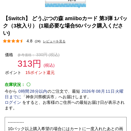
【Switch】 どうぶつの森 amiiboカード 第3弾 1パッ
ク（3枚入り） (1箱必要な場合50パック購入くださ
い)
4.8
(24)
レビューを見る
価格
330円
(税込)
参考価格：
313円
(税込)
ポイント
15ポイント還元
在庫状況：
〇
今から
0
時間
28
分以内
のご注文で、最短
2026
年
08
月
11
日
火曜
日
までに
「
神奈川県横浜市
」
へお届けします。
ログイン
をすると、お客様のご住所への最短お届け日が表示され
ます。
-----------
10パック以上購入希望の場合にはカートに一度入れたあとの画