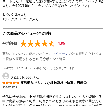
ネートしたり、完成した家に招待することができます。 1パック3枚
入り。全100種類から、ランダムで選ばれたものが入ります
1パック 3枚入り
1ボックス 50パック入り
この商品のレビュー(全24件)
平均評価
4.85
商品が届いた後ご使用いただき、
マイページ
の注文履歴からレビュ
ー投稿＆採用されると
10円分ポイント
進呈
1人の方が、｢このレビューが参考になった｣と投票しています。
D.Z.L.J.R.666
さん
簡易梱包でも丈夫な梱包資材で無事に到着◎
2026/03/08
子供にせがまれ、夕方頃簡易梱包で注文しました。すると翌日午前
中に商品が無事に到着。到着までのあまりの速さと故意に曲げたり
しなければ商品にダメージを受けないかと思われるクッション封筒