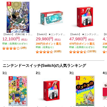
【Switch】 式神の城 トリロジー
【Switch】 ★ニンテンドースイッチ ライト 本体 Nintendo Switch Lite ターコイズ
【Switch】 ★ニンテンドースイッチ本体 Nintendo Switch（有機ELモデル） Joy-Con(L)/(R) ホワイト
12,100円
29,980円
47,980円
4
(税込)
(税込)
(税込)
即納（在庫残りわずか）
299円分ポイント還元
479円分ポイント還元
2
即納（在庫あり）
即納（在庫残りわずか）
即
(2件)
(63件)
(197件)
ニンテンドースイッチ(Switch)の人気ランキング
1
位
2
位
3
位
4