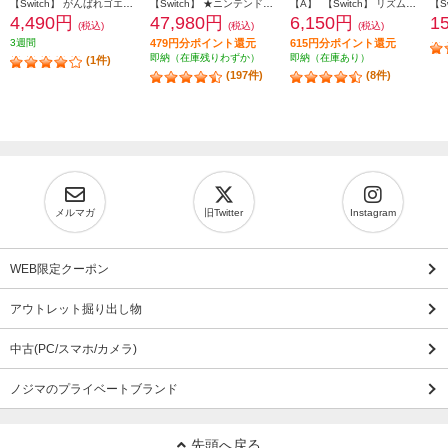
【Switch】 がんばれゴエモン大集合！
【Switch】 ★ニンテンドースイッチ本体 Nintendo Switch（有機ELモデル） Joy-Con(L)/(R) ホワイト
【A】 【Switch】 リズム天国 ミラクルスターズ
4,490円
47,980円
6,150円
1
(税込)
(税込)
(税込)
3週間
479円分ポイント還元
615円分ポイント還元
即納（在庫残りわずか）
即納（在庫あり）
(1件)
(197件)
(8件)
メルマガ
旧Twitter
Instagram
WEB限定クーポン
アウトレット掘り出し物
中古(PC/スマホ/カメラ)
ノジマのプライベートブランド
先頭へ戻る