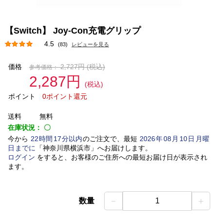
【Switch】 Joy-Con充電グリップ
4.5
(83)
レビューを見る
価格
2,727円
(税込)
参考価格：
2,287円
(税込)
ポイント
0ポイント還元
送料
無料
在庫状況：
〇
今から
22
時間
17
分以内
のご注文で、最短
2026
年
08
月
10
日
月曜
日
までに
「
神奈川県横浜市
」
へお届けします。
ログイン
をすると、お客様のご住所への最短お届け日が表示され
ます。
－
＋
数量
1