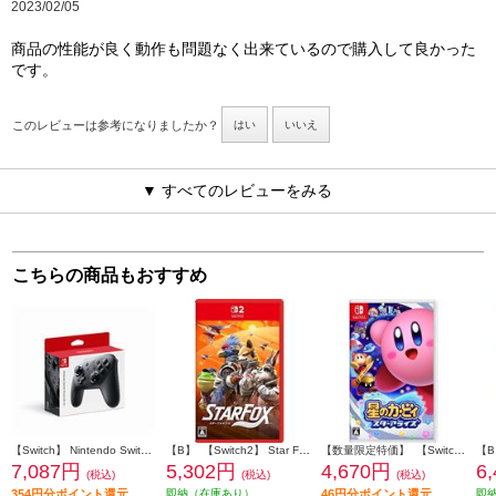
2023/02/05
商品の性能が良く動作も問題なく出来ているので購入して良かった
です。
このレビューは参考になりましたか？
はい
いいえ
▼ すべてのレビューをみる
こちらの商品もおすすめ
【Switch】 Nintendo Switch Proコントローラー
【B】 【Switch2】 Star Fox (スターフォックス)
【数量限定特価】 【Switch】 星のカービィ スターアライズ
7,087円
5,302円
4,670円
6
(税込)
(税込)
(税込)
354円分ポイント還元
即納（在庫あり）
46円分ポイント還元
即