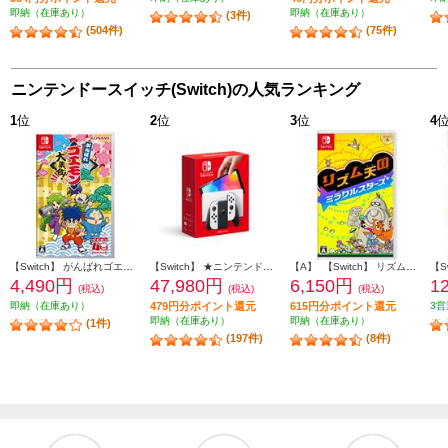
即納（在庫あり）
即納（在庫あり）
(3件)
(504件)
(75件)
ニンテンドースイッチ(Switch)の人気ランキング
1
位
2
位
3
位
4
【Switch】 がんばれゴエモン大集合！
【Switch】 ★ニンテンドースイッチ本体 Nintendo Switch（有機ELモデル） Joy-Con(L)/(R) ホワイト
【A】 【Switch】 リズム天国 ミラクルスターズ
4,490円
47,980円
6,150円
1
(税込)
(税込)
(税込)
即納（在庫あり）
479円分ポイント還元
615円分ポイント還元
3営
即納（在庫あり）
即納（在庫あり）
(1件)
(197件)
(8件)