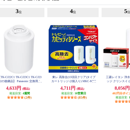
3
4
5
位
位
TK-CJ22C1 TK-CJ23C1 TK-CJ23
東レ 高除去(13項目クリア)タイプ
三菱レイヨン 浄
2の後継品】 Panasonic 交換用カ
カートリッジ (2個入り) MKC-MX2
ッジ クリンスイ (
J
トリッジ【19物質を除去/交換目
ーズ用 H
4,633円
4,711円
8,056
(税込)
(税込)
安1年/ホワイト】 TK-CJ24C1
発送目安:
4週間
発送目安:
10営業日
402円分ポイ
(2件)
(85件)
発送目安: