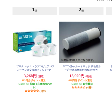
1
2
位
位
ブリタ マクストラプロピュアパフ
TOTO 浄水カートリッジ 高性能タ
【
ォーマンス交換用フィルターPack
イプ 浄水器機能付水栓(浄水カー
C
３ KBMPCZ3
トリッジ内蔵形) 3個 約4ヶ月(1日1
ー
3,268円
13,920円
(税込)
(税込)
0L使用時) TH6583
163円分ポイント還元
696円分ポイント還元
発送目安:
即納（在庫残りわず
発送目安:
10営業日
か）
(4件)
(1件)