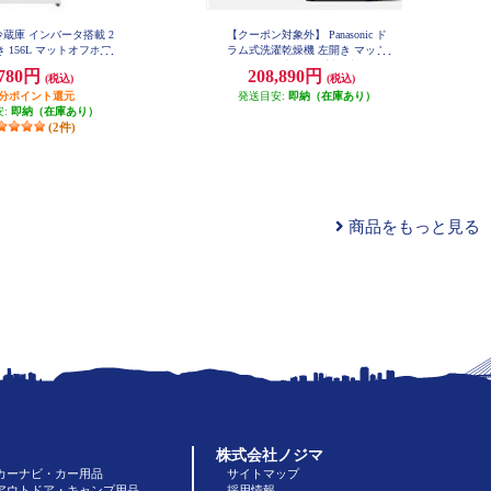
ic 冷蔵庫 インバータ搭載 2
【クーポン対象外】 Panasonic ド
 156L マットオフホワ
ラム式洗濯乾燥機 左開き マット
 NR-B16C3-W
ホワイト ★大型配送対象商品 NA-
,780円
208,890円
(税込)
(税込)
LX113EL-W
円分ポイント還元
発送目安:
即納（在庫あり）
安:
即納（在庫あり）
(2件)
商品をもっと見る
株式会社ノジマ
カーナビ・カー用品
サイトマップ
アウトドア・キャンプ用品
採用情報