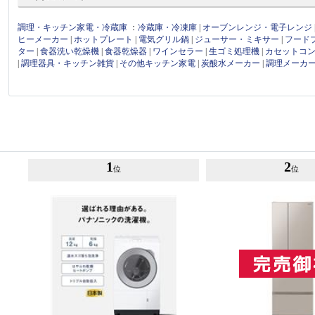
調理・キッチン家電・冷蔵庫
：
冷蔵庫・冷凍庫
|
オーブンレンジ・電子レンジ
ヒーメーカー
|
ホットプレート
|
電気グリル鍋
|
ジューサー・ミキサー
|
フード
ター
|
食器洗い乾燥機
|
食器乾燥器
|
ワインセラー
|
生ゴミ処理機
|
カセットコ
|
調理器具・キッチン雑貨
|
その他キッチン家電
|
炭酸水メーカー
|
調理メーカ
1
2
位
位