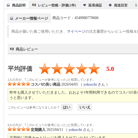
商品説明
レビュー投稿・評価(2件)
延長保証
発送目安
商品コード：
4549980779606
メーカー情報ページ
商品が届いた後ご使用いただき、
マイページ
の注文履歴からレビュー投稿＆
商品レビュー
平均評価
5.0
2人の方が、｢このレビューが参考になった｣と投票しています。
コスパの良い商品
2026/04/05
（
yokocchi
さん ）
昨年も購入させていただきました。おおよそ1年間利用できるのでコスパの
うと思います。
はい
いいえ
このレビューは参考になりましたか？
6人の方が、｢このレビューが参考になった｣と投票しています。
定期購入
2025/04/11
（
yokocchi
さん ）
定期的に交換カートリッジを購入させていただいています。