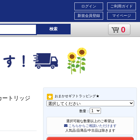
ログイン
ご利用ガイド
新規会員登録
マイページ
0
検索
おまかせギフトラッピング★
交換用カートリッジ
数量：
選択可能な数量以上のご希望は
こちらからご相談いただけます
人気品/品薄品/中古品は除きます