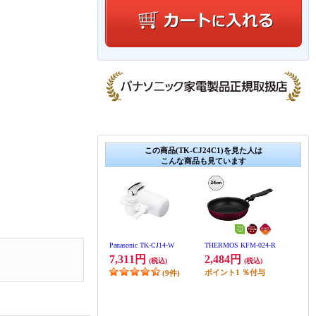
この商品(TK-CJ24C1)を見た人は
こんな商品も見ています
Panasonic TK-CJ14-W
THERMOS KFM-024-R
7,311円
2,484円
(税込)
(税込)
ポイント
1
％付与
(9件)