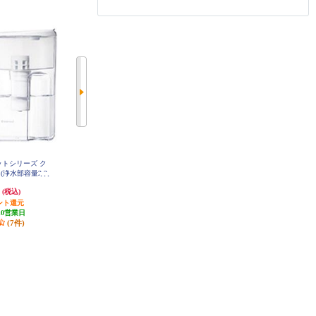
ットシリーズ ク
ブリタ フロー 【マクストラプロ
Panasonic 交換用カートリッジ TK
AS30C1
」(浄水部容量2.2
カートリッジ1個付き】 KBFLCB1
07-WT
M
円
5,614円
5,689円
(税込)
(税込)
(税込)
ント還元
280円分ポイント還元
発送目安:
10営業日
10営業日
発送目安:
10営業日
(2件)
(7件)