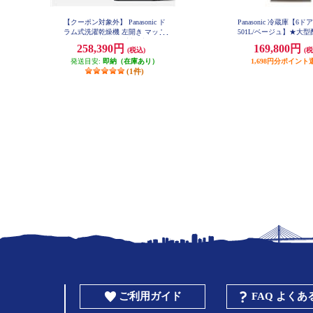
【クーポン対象外】 Panasonic ド
Panasonic 冷蔵庫【6ド
ラム式洗濯乾燥機 左開き マット
501L/ベージュ】★大
ホワイト ★大型配送対象商品 NA-
品 NR-F50EX1
258,390円
169,800円
(税込)
(税
LX127EL-W
発送目安:
即納（在庫あり）
1,698円分ポイント
(1件)
ご利用ガイド
FAQ よく