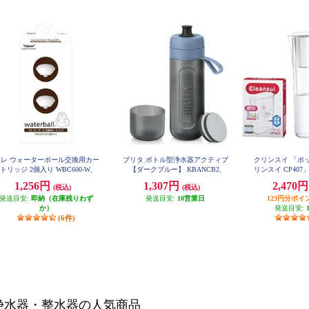
東レ ウォーターボール交換用カー
ブリタ ボトル型浄水器アクティブ
クリンスイ 「ポ
トリッジ 2個入り WBC600-W
【ダークブルー】 KBANCB2
リンスイ CP407
L) CP4
1,256円
1,307円
2,470
(税込)
(税込)
発送目安:
即納（在庫残りわず
発送目安:
10営業日
123円分ポイ
か）
発送目安:
(6件)
浄水器・整水器の人気商品