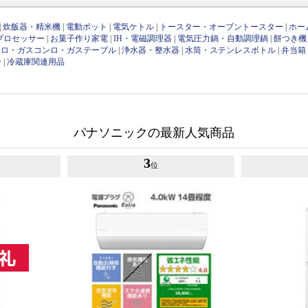
|
炊飯器・精米機
|
電動ポット
|
電気ケトル
|
トースター・オーブントースター
|
ホー
プロセッサー
|
お菓子作り家電
|
IH・電磁調理器
|
電気圧力鍋・自動調理鍋
|
餅つき機
ンロ・ガスコンロ・ガステーブル
|
浄水器・整水器
|
水筒・ステンレスボトル
|
弁当箱
ー
|
冷蔵庫関連用品
パナソニックの最新人気商品
3
位