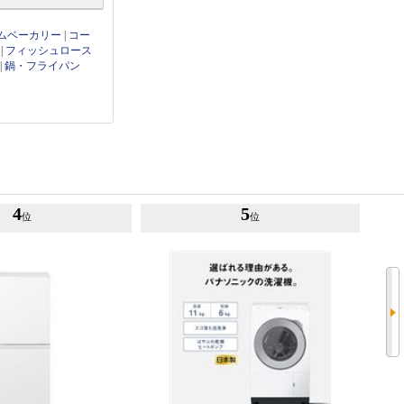
ムベーカリー
|
コー
|
フィッシュロース
|
鍋・フライパン
4
5
位
位