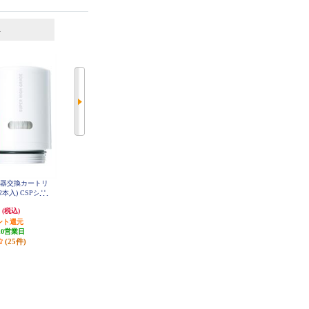
6
7
位
位
位
水器交換カートリ
東レ トレビーノ カセッティシリ
ブリタ アルーナXL 【マクストラ
2本入) CSPシリ
ーズ コンパクトサイズ 時短＆高
プロカートリッジ2個付き】 KBAL
XW2M
GC9SW
除去タイプ【2個入り】 MKC-SM
円
6,241円
3,096円
(税込)
(税込)
(税込)
X2
ント還元
312円分ポイント還元
発送目安:
10営業日
10営業日
発送目安:
10営業日
(1件)
(25件)
(3件)