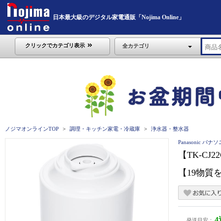
日本最大級のデジタル家電通販「Nojima Online」
クリックでカテゴリ表示
全カテゴリ
ノジマオンラインTOP
調理・キッチン家電・冷蔵庫
浄水器・整水器
Panasonic パナ
【TK-CJ2
【19物質を
発送目安：