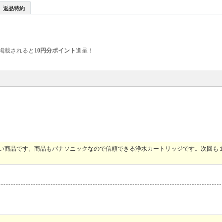
返品特約
掲載されると
10円分ポイント
進呈！
良い商品です。商品もパナソニックなので信頼できる浄水カートリッジです。次回も