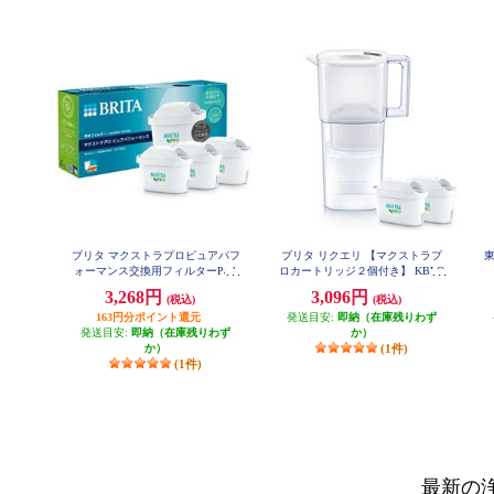
ブリタ マクストラプロピュアパフ
ブリタ リクエリ 【マクストラプ
ォーマンス交換用フィルターPack
ロカートリッジ２個付き】 KBLQ
CW2M
３ KBMPCZ3
3,268円
3,096円
(税込)
(税込)
163円分ポイント還元
発送目安:
即納（在庫残りわず
発送目安:
即納（在庫残りわず
か）
か）
(1件)
(1件)
最新の