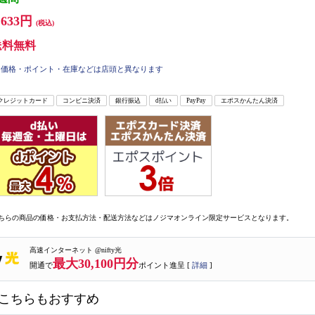
,633円
(税込)
送料無料
価格・ポイント・在庫などは店頭と異なります
クレジットカード
コンビニ決済
銀行振込
d払い
PayPay
エポスかんたん決済
ちらの商品の価格・お支払方法・配送方法などはノジマオンライン限定サービスとなります。
高速インターネット @nifty光
最大30,100円分
開通で
ポイント進呈 [
詳細
]
こちらもおすすめ