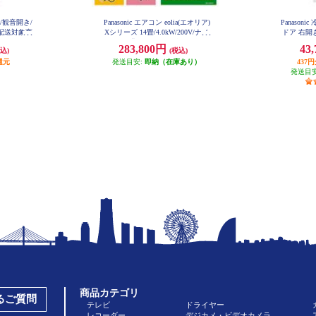
ア/観音開き/
Panasonic エアコン eolia(エオリア)
Panason
型配送対象商
Xシリーズ 14畳/4.0kW/200V/ナノ
ドア 右開き
-C
イーX48兆/フィルター自動お掃除
イト
283,800円
43
込)
(税込)
付/W/2026年度 CS-X406D2-ESET
還元
発送目安:
即納（在庫あり）
437
発送目
商品カテゴリ
あるご質問
テレビ
ドライヤー
レコーダー
デジカメ・ビデオカメラ