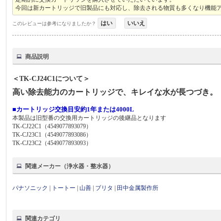
今回は新カートリッジで旧製品にも対応し、除去される物質も多くなり機能
はい
いいえ
このレビューは参考になりましたか？
商品説明
＜TK-CJ24C1について＞
高い除去能力のカートリッジで、キレイな水が長つづき。
■カートリッジ交換目安約1年または4000L
本製品は旧型番の交換用カートリッジの後継品となります
TK-CJ22C1（4549077893079）
TK-CJ23C1（4549077893086）
TK-CJ23C2（4549077893093）
関連メーカー（浄水器・整水器）
パナソニック
|
トートー
|
山善
|
ブリタ
|
田中金属製作所
関連カテゴリ