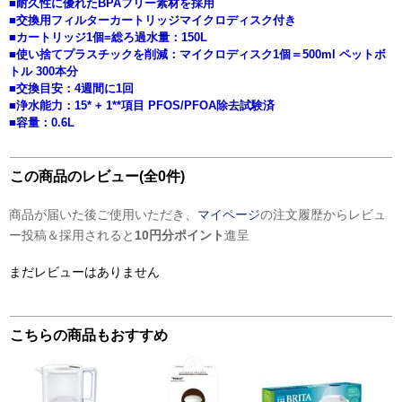
■耐久性に優れたBPAフリー素材を採用
■交換用フィルターカートリッジマイクロディスク付き
■カートリッジ1個=総ろ過水量：150L
■使い捨てプラスチックを削減：マイクロディスク1個＝500ml ペットボ
トル 300本分
■交換目安：4週間に1回
■浄水能力：15* + 1**項目 PFOS/PFOA除去試験済
■容量：0.6L
この商品のレビュー(全0件)
商品が届いた後ご使用いただき、
マイページ
の注文履歴からレビュ
ー投稿＆採用されると
10円分ポイント
進呈
まだレビューはありません
こちらの商品もおすすめ