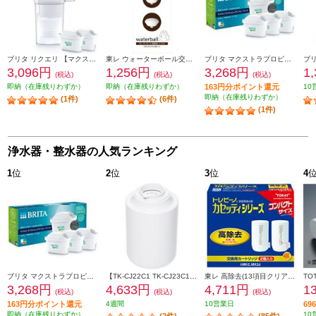
ブリタ リクエリ 【マクストラプロカートリッジ２個付き】 KBLQCW2M
東レ ウォーターボール交換用カートリッジ 2個入り WBC600-W
ブリタ マクストラプロピュアパフォーマンス交換用フィルターPack ３ KBMPCZ3
3,096円
1,256円
3,268円
1
(税込)
(税込)
(税込)
即納（在庫残りわずか）
即納（在庫残りわずか）
163円分ポイント還元
10
即納（在庫残りわずか）
(1件)
(6件)
(1件)
浄水器・整水器の人気ランキング
1
位
2
位
3
位
4
ブリタ マクストラプロピュアパフォーマンス交換用フィルターPack ３ KBMPCZ3
【TK-CJ22C1 TK-CJ23C1 TK-CJ23C2の後継品】 Panasonic 交換用カートリッジ【19物質を除去/交換目安1年/ホワイト】 TK-CJ24C1
東レ 高除去(13項目クリア)タイプカートリッジ (2個入り) MKC-MX2J
3,268円
4,633円
4,711円
1
(税込)
(税込)
(税込)
163円分ポイント還元
4週間
10営業日
6
即納（在庫残りわずか）
10