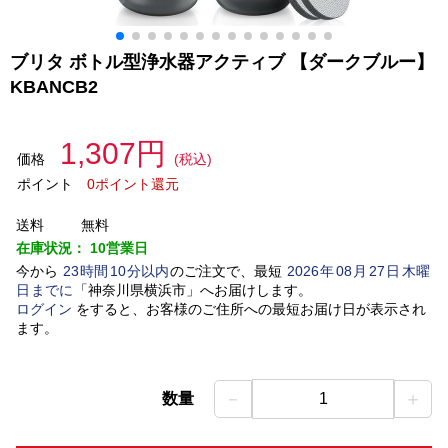
ブリタ ボトル型浄水器アクティブ 【ダークブルー】
KBANCB2
1,307円
価格
(税込)
ポイント
0ポイント還元
送料
無料
在庫状況：
10営業日
今から
23
時間
10
分以内
のご注文で、最短
2026
年
08
月
27
日
木曜
日
までに
「
神奈川県横浜市
」
へお届けします。
ログイン
をすると、お客様のご住所への最短お届け日が表示され
ます。
－
＋
数量
1