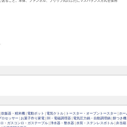
来であること。本体、ファンネル、フリップ式のふたにマスバランス方式を採用
。
|
炊飯器・精米機
|
電動ポット
|
電気ケトル
|
トースター・オーブントースター
|
ホー
プロセッサー
|
お菓子作り家電
|
IH・電磁調理器
|
電気圧力鍋・自動調理鍋
|
餅つき機
ンロ・ガスコンロ・ガステーブル
|
浄水器・整水器
|
水筒・ステンレスボトル
|
弁当箱