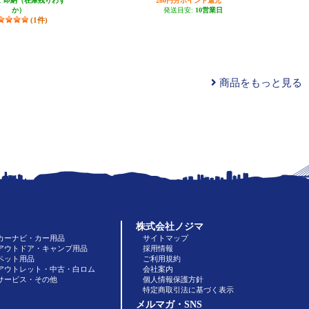
:
即納（在庫残りわず
280円分ポイント還元
か）
発送目安:
10営業日
(1件)
商品をもっと見る
株式会社ノジマ
カーナビ・カー用品
サイトマップ
アウトドア・キャンプ用品
採用情報
ペット用品
ご利用規約
アウトレット・中古・白ロム
会社案内
サービス・その他
個人情報保護方針
特定商取引法に基づく表示
メルマガ・SNS