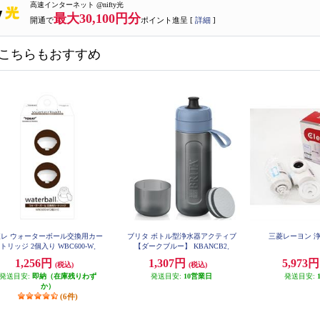
高速インターネット @nifty光
最大30,100円分
開通で
ポイント進呈 [
詳細
]
こちらもおすすめ
東レ ウォーターボール交換用カー
ブリタ ボトル型浄水器アクティブ
三菱レーヨン 浄
トリッジ 2個入り WBC600-W
【ダークブルー】 KBANCB2
1,256円
1,307円
5,973
(税込)
(税込)
発送目安:
即納（在庫残りわず
発送目安:
10営業日
発送目安:
か）
(6件)