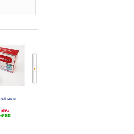
水器 MD301
ブリタ フロー 【マクストラプロ
Panasonic 交換用カートリッジ TK
AS30C1
カートリッジ1個付き】 KBFLCB1
M
円
5,614円
5,689円
(税込)
(税込)
(税込)
10営業日
280円分ポイント還元
発送目安:
10営業日
発送目安:
10営業日
(2件)