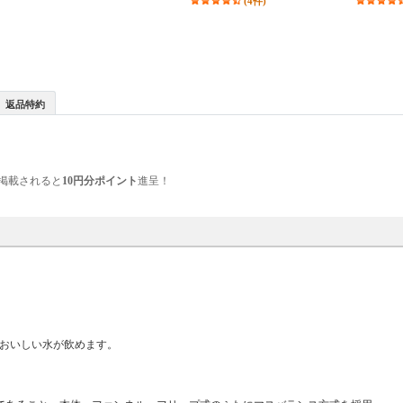
(4件)
返品特約
掲載されると
10円分ポイント
進呈！
もおいしい水が飲めます。