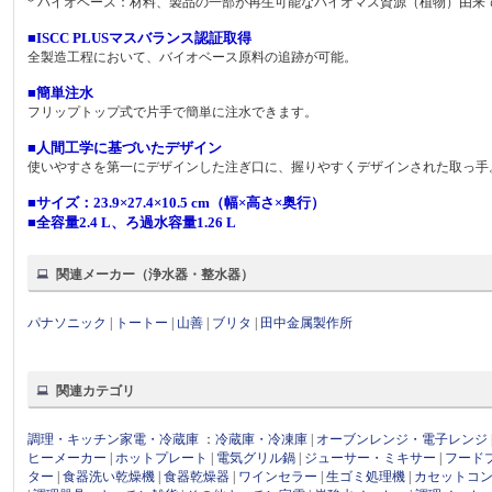
* バイオベース：材料、製品の一部が再生可能なバイオマス資源（植物）由
■ISCC PLUSマスバランス認証取得
全製造工程において、バイオベース原料の追跡が可能。
■簡単注水
フリップトップ式で片手で簡単に注水できます。
■人間工学に基づいたデザイン
使いやすさを第一にデザインした注ぎ口に、握りやすくデザインされた取っ手
■サイズ：23.9×27.4×10.5 cm（幅×高さ×奥行）
■全容量2.4 L、ろ過水容量1.26 L
関連メーカー（浄水器・整水器）
パナソニック
|
トートー
|
山善
|
ブリタ
|
田中金属製作所
関連カテゴリ
調理・キッチン家電・冷蔵庫
：
冷蔵庫・冷凍庫
|
オーブンレンジ・電子レンジ
ヒーメーカー
|
ホットプレート
|
電気グリル鍋
|
ジューサー・ミキサー
|
フード
ター
|
食器洗い乾燥機
|
食器乾燥器
|
ワインセラー
|
生ゴミ処理機
|
カセットコ