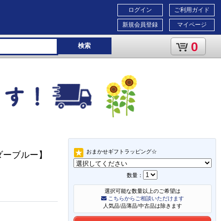
ログイン
ご利用ガイド
新規会員登録
マイページ
0
検索
おまかせギフトラッピング☆
ダーブルー】
数量：
選択可能な数量以上のご希望は
こちらからご相談いただけます
人気品/品薄品/中古品は除きます