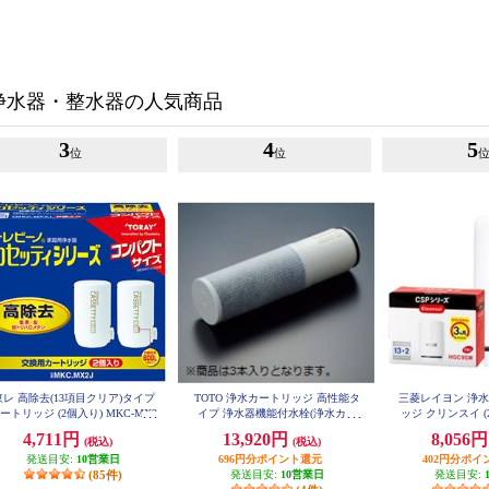
浄水器・整水器の人気商品
3
4
5
位
位
東レ 高除去(13項目クリア)タイプ
TOTO 浄水カートリッジ 高性能タ
三菱レイヨン 浄
ートリッジ (2個入り) MKC-MX2
イプ 浄水器機能付水栓(浄水カー
ッジ クリンスイ (
J
トリッジ内蔵形) 3個 約4ヶ月(1日1
ーズ用 H
4,711円
13,920円
8,056
(税込)
(税込)
0L使用時) TH6583
発送目安:
10営業日
696円分ポイント還元
402円分ポイ
(85件)
発送目安:
10営業日
発送目安: