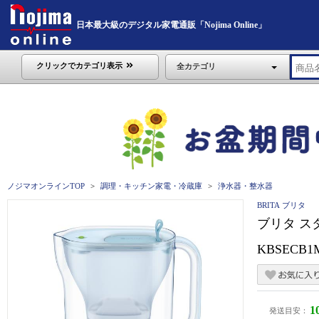
日本最大級のデジタル家電通販「Nojima Online」
クリックでカテゴリ表示
全カテゴリ
ノジマオンラインTOP
調理・キッチン家電・冷蔵庫
浄水器・整水器
BRITA ブリタ
ブリタ ス
KBSECB
1
発送目安：