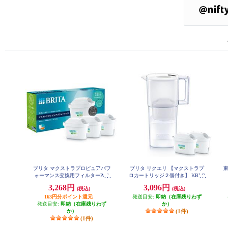
ブリタ マクストラプロピュアパフ
ブリタ リクエリ 【マクストラプ
ォーマンス交換用フィルターPack
ロカートリッジ２個付き】 KBLQ
CW2M
３ KBMPCZ3
3,268円
3,096円
(税込)
(税込)
163円分ポイント還元
発送目安:
即納（在庫残りわず
発送目安:
即納（在庫残りわず
か）
か）
(1件)
(1件)