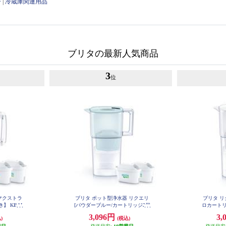
ー
|
冷蔵庫関連用品
ブリタの最新人気商品
3
位
マクストラ
ブリタ ポット型浄水器 リクエリ
ブリタ リ
】 KBAL
[パウダーブルー/カートリッジ2個
ロカートリ
付き] KBLQCB2M
3,096円
3,
)
(税込)