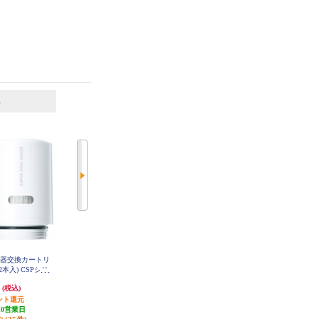
6
7
位
位
位
水器交換カートリ
東レ トレビーノ カセッティシリ
ブリタ アルーナXL 【マクストラ
2本入) CSPシリ
ーズ コンパクトサイズ 時短＆高
プロカートリッジ2個付き】 KBAL
XW2M
GC9SW
除去タイプ【2個入り】 MKC-SM
円
6,241円
3,096円
(税込)
(税込)
(税込)
X2
ント還元
312円分ポイント還元
発送目安:
10営業日
10営業日
発送目安:
10営業日
(1件)