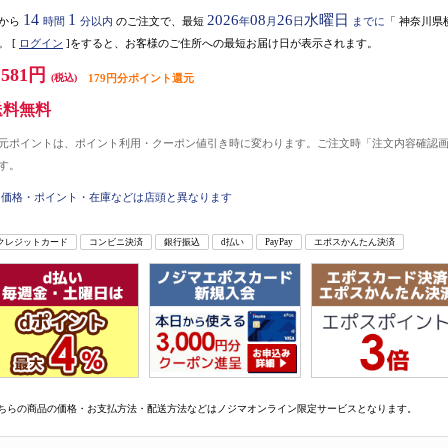
14
1
2026
08
26
水曜日
から
時間
分以内
のご注文で、最短
年
月
日
までに
「
神奈川県
。
[
ログイン
]をすると、お客様のご住所への最短お届け日が表示されます。
,581円
(税込)
179円分ポイント還元
送料無料
元ポイントは、ポイント利用・クーポン値引き時に変わります。ご注文時「注文内容確認
す。
価格・ポイント・在庫などは店頭と異なります
クレジットカード
コンビニ決済
銀行振込
d払い
PayPay
エポスかんたん決済
ちらの商品の価格・お支払方法・配送方法などはノジマオンライン限定サービスとなります。