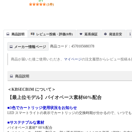
か）
(1件)
商品説明
レビュー投稿・評価(0件)
延長保証
発送目安
商品コード：
4570105680378
メーカー情報ページ
商品が届いた後ご使用いただき、
マイページ
の注文履歴からレビュー投稿＆
商品説明
＜KBSECB1M について＞
【最上位モデル】バイオベース素材60%配合
■3色でカートリッジ使用状況をお知らせ
LED スマートライトの表示でカートリッジの交換時期が分かるので、いつで
■サステナブルな素材
バイオベース素材* 60％配合