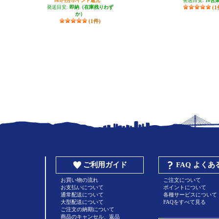
163円分ポイント還元
発送目安:
10営
発送目安:
即納（在庫残りわず
(1
か）
(1件)
ご利用ガイド
FAQ よく
お買い物の流れ
ご注文について
お支払いについて
ポイントについて
通常配送について
各種サービスについて
大型配送について
FAQをすべて見る
ご注文の納期について
商品のキャンセル、返品