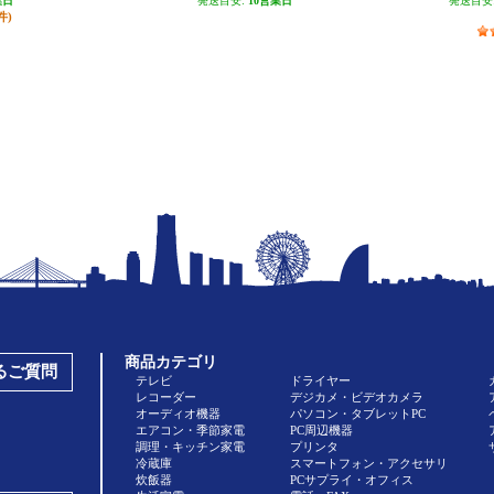
業日
発送目安:
10営業日
発送目安
件)
商品カテゴリ
あるご質問
テレビ
ドライヤー
レコーダー
デジカメ・ビデオカメラ
オーディオ機器
パソコン・タブレットPC
エアコン・季節家電
PC周辺機器
調理・キッチン家電
プリンタ
冷蔵庫
スマートフォン・アクセサリ
炊飯器
PCサプライ・オフィス