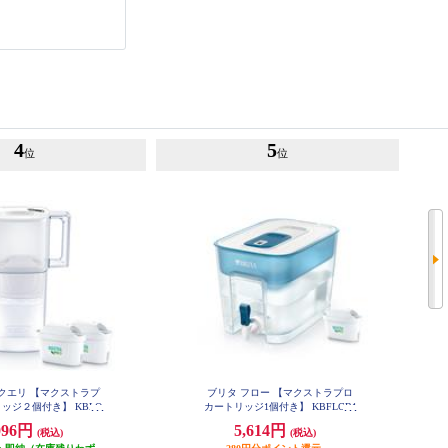
4
5
位
位
クエリ 【マクストラプ
ブリタ フロー 【マクストラプロ
ッジ２個付き】 KBLQ
カートリッジ1個付き】 KBFLCB1
CW2M
M
096円
5,614円
(税込)
(税込)