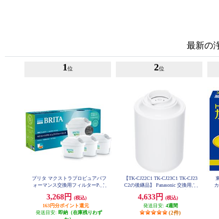
最新の
1
2
位
位
ブリタ マクストラプロピュアパフ
【TK-CJ22C1 TK-CJ23C1 TK-CJ23
ォーマンス交換用フィルターPack
C2の後継品】 Panasonic 交換用カ
カ
３ KBMPCZ3
ートリッジ【19物質を除去/交換目
3,268円
4,633円
(税込)
(税込)
安1年/ホワイト】 TK-CJ24C1
163円分ポイント還元
発送目安:
4週間
発送目安:
即納（在庫残りわず
(2件)