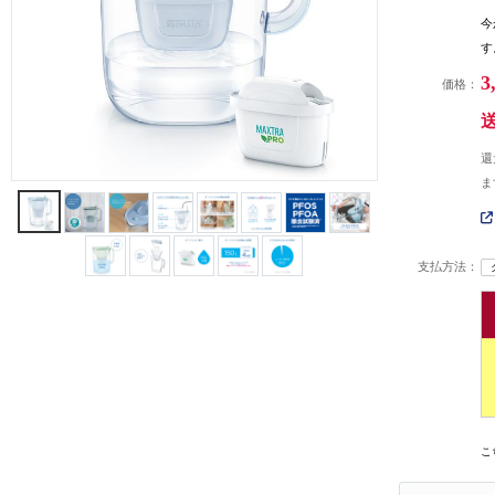
今
す
3
価格：
還
ま
支払方法：
こ