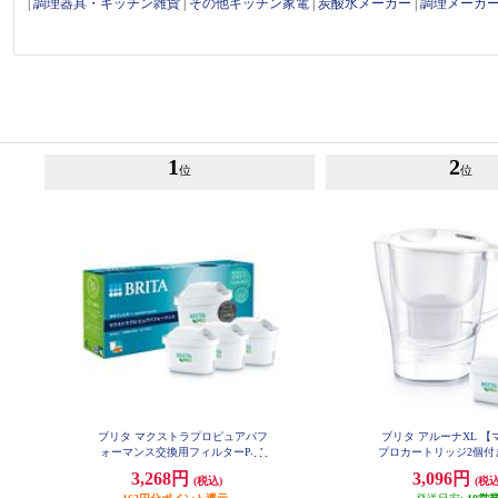
|
調理器具・キッチン雑貨
|
その他キッチン家電
|
炭酸水メーカー
|
調理メーカ
1
2
位
位
ブリタ マクストラプロピュアパフ
ブリタ アルーナXL 【
ォーマンス交換用フィルターPack
プロカートリッジ2個付き
XW2M
３ KBMPCZ3
3,268円
3,096円
(税込)
(税込