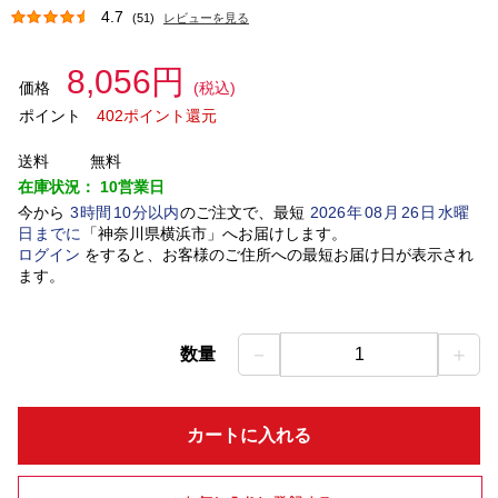
4.7
(51)
レビューを見る
8,056円
価格
(税込)
ポイント
402ポイント還元
送料
無料
在庫状況：
10営業日
今から
3
時間
10
分以内
のご注文で、最短
2026
年
08
月
26
日
水曜
日
までに
「
神奈川県横浜市
」
へお届けします。
ログイン
をすると、お客様のご住所への最短お届け日が表示され
ます。
－
＋
数量
1
カートに入れる