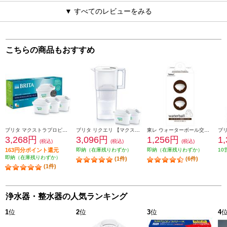
▼ すべてのレビューをみる
こちらの商品もおすすめ
ブリタ マクストラプロピュアパフォーマンス交換用フィルターPack ３ KBMPCZ3
ブリタ リクエリ 【マクストラプロカートリッジ２個付き】 KBLQCW2M
東レ ウォーターボール交換用カートリッジ 2個入り WBC600-W
3,268円
3,096円
1,256円
1
(税込)
(税込)
(税込)
163円分ポイント還元
即納（在庫残りわずか）
即納（在庫残りわずか）
10
即納（在庫残りわずか）
(1件)
(6件)
(1件)
浄水器・整水器の人気ランキング
1
位
2
位
3
位
4