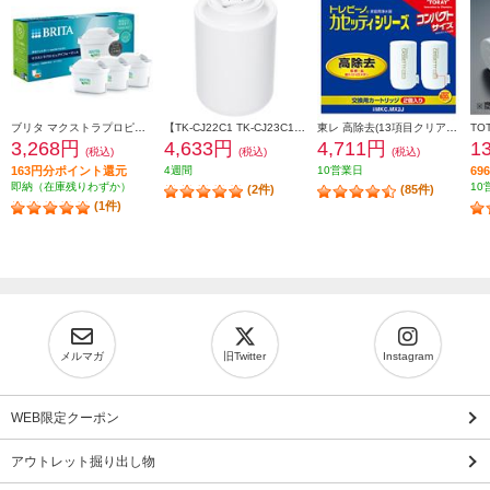
ブリタ マクストラプロピュアパフォーマンス交換用フィルターPack ３ KBMPCZ3
【TK-CJ22C1 TK-CJ23C1 TK-CJ23C2の後継品】 Panasonic 交換用カートリッジ【19物質を除去/交換目安1年/ホワイト】 TK-CJ24C1
東レ 高除去(13項目クリア)タイプカートリッジ (2個入り) MKC-MX2J
3,268円
4,633円
4,711円
1
(税込)
(税込)
(税込)
163円分ポイント還元
4週間
10営業日
6
即納（在庫残りわずか）
10
(2件)
(85件)
(1件)
メルマガ
旧Twitter
Instagram
WEB限定クーポン
アウトレット掘り出し物