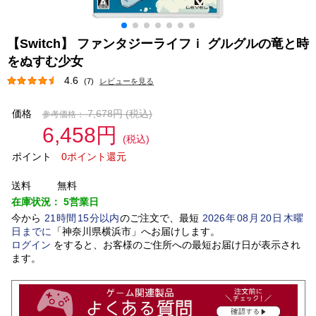
【Switch】 ファンタジーライフｉ グルグルの竜と時
をぬすむ少女
4.6
(7)
レビューを見る
価格
7,678円
(税込)
参考価格：
6,458円
(税込)
ポイント
0ポイント還元
送料
無料
在庫状況：
5営業日
今から
21
時間
15
分以内
のご注文で、最短
2026
年
08
月
20
日
木曜
日
までに
「
神奈川県横浜市
」
へお届けします。
ログイン
をすると、お客様のご住所への最短お届け日が表示され
ます。