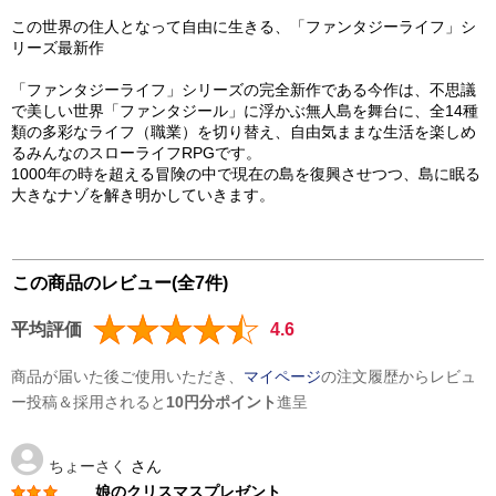
この世界の住人となって自由に生きる、「ファンタジーライフ」シ
リーズ最新作
「ファンタジーライフ」シリーズの完全新作である今作は、不思議
で美しい世界「ファンタジール」に浮かぶ無人島を舞台に、全14種
類の多彩なライフ（職業）を切り替え、自由気ままな生活を楽しめ
るみんなのスローライフRPGです。
1000年の時を超える冒険の中で現在の島を復興させつつ、島に眠る
大きなナゾを解き明かしていきます。
この商品のレビュー(全7件)
平均評価
4.6
商品が届いた後ご使用いただき、
マイページ
の注文履歴からレビュ
ー投稿＆採用されると
10円分ポイント
進呈
ちょーさく
さん
娘のクリスマスプレゼント