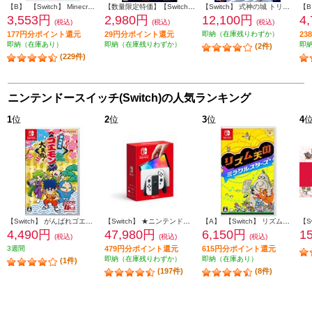
【B】 【Switch】 Minecraft（マインクラフト）
【数量限定特価】【Switch】 エルドラド クリーチャーズ・シャドウフォール
【Switch】 式神の城 トリロジー
3,553円
2,980円
12,100円
4
(税込)
(税込)
(税込)
177円分ポイント還元
29円分ポイント還元
即納（在庫残りわずか）
2
即納（在庫あり）
即納（在庫残りわずか）
即
(2件)
(229件)
ニンテンドースイッチ(Switch)の人気ランキング
1
位
2
位
3
位
4
【Switch】 がんばれゴエモン大集合！
【Switch】 ★ニンテンドースイッチ本体 Nintendo Switch（有機ELモデル） Joy-Con(L)/(R) ホワイト
【A】 【Switch】 リズム天国 ミラクルスターズ
4,490円
47,980円
6,150円
1
(税込)
(税込)
(税込)
3週間
479円分ポイント還元
615円分ポイント還元
即納（在庫残りわずか）
即納（在庫あり）
(1件)
(197件)
(8件)