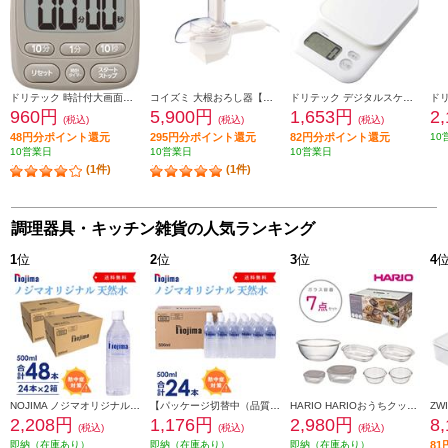
ドリテック 時計付大画面タイマー【抗菌/カウントアップ機能/カウントダウン機能/リピート機能/ベージュ】 T-612BE
コイズミ 大根おろし器【安全スイッチ/2枚刃/クリーム】 KDO-1010-C
ドリテック デジタルスケール ガナッシュ【2㎏/1g単位/オートパワーオフ機能付/壁掛けフック穴付/ホワイト】 KS-733WT
960円
5,900円
1,653円
2
(税込)
(税込)
(税込)
48円分ポイント還元
295円分ポイント還元
82円分ポイント還元
10
10営業日
10営業日
10営業日
(1件)
(1件)
調理器具・キッチン雑貨の人気ランキング
1
位
2
位
3
位
4
NOJIMA ノジマオリジナル 500ml天然水48本(24本の2箱セット) TOKU2-ESNW500
【パッケージ切替中（品質に違いはございません）】 NOJIMA ノジマオリジナル 500ml天然水24本セット ESNW500
HARIO HARIOおうちクッキングセット [ガラス容器7点セット/日本製] HOCK-26-TGR
2,208円
1,176円
2,980円
8
(税込)
(税込)
(税込)
即納（在庫あり）
即納（在庫あり）
即納（在庫あり）
8