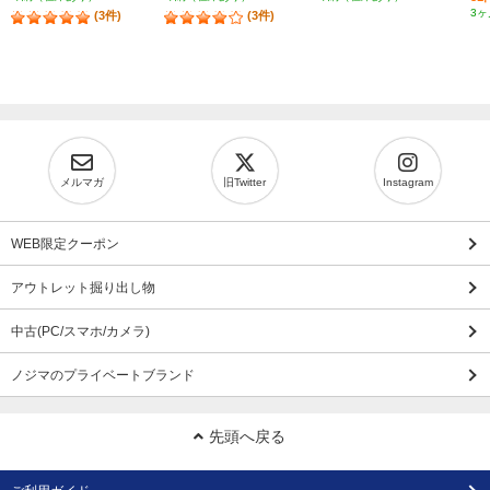
3ヶ
(3件)
(3件)
メルマガ
旧Twitter
Instagram
WEB限定クーポン
アウトレット掘り出し物
中古(PC/スマホ/カメラ)
ノジマのプライベートブランド
先頭へ戻る