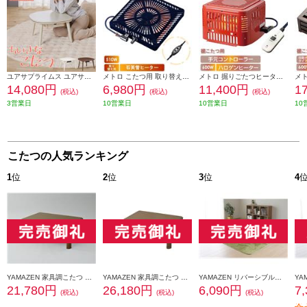
ユアサプライムス ユアサプライムス 小さなこたつ シングルサイズ毛布対応 ホワイトウォッシュ マカロ 545F-WW
メトロ こたつ用 取り替えヒーター [無段階調節 遠赤外線 U字型 石英管] MSU-501H-KB
メトロ 掘りごたつヒーター ハロゲンヒーター MH-605RE-DB
14,080円
6,980円
11,400円
1
(税込)
(税込)
(税込)
3営業日
10営業日
10営業日
10
こたつの人気ランキング
1
位
2
位
3
位
4
YAMAZEN 家具調こたつ 【105×75cm/300W/継脚2段階調節(36/41cm)/コード収納ボックス付/ブラウン】 GKR-1052H-MB
YAMAZEN 家具調こたつ 【120×80cm/300W/継脚2段階調節(36/41cm)/コード収納ボックス付/ブラウン】 GKR-F1202H-MB
YAMAZEN リバーシブルこたつ布団[185×185cm/対応こたつサイズ：75～80cm角/手洗いOK/ブラウン／ベージュ] AKF1818K-BR-BE
21,780円
26,180円
6,090円
7
(税込)
(税込)
(税込)