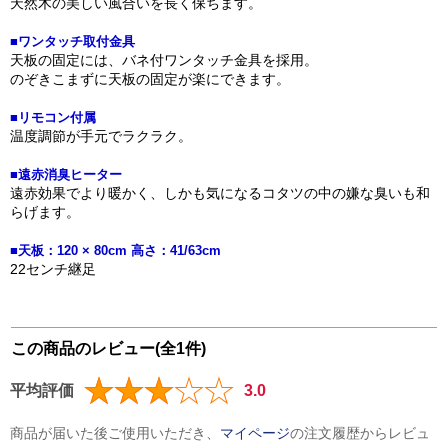
天然木の美しい風合いを長く保ちます。
■ワンタッチ取付金具
天板の固定には、バネ付ワンタッチ金具を採用。
のぞきこまずに天板の固定が楽にできます。
■リモコン付属
温度調節が手元でラクラク。
■遠赤消臭ヒーター
遠赤効果でより暖かく、しかも気になるコタツの中の嫌な臭いも和
らげます。
■天板：120 × 80cm 高さ：41/63cm
22センチ継足
この商品のレビュー(全1件)
平均評価
3.0
商品が届いた後ご使用いただき、
マイページ
の注文履歴からレビュ