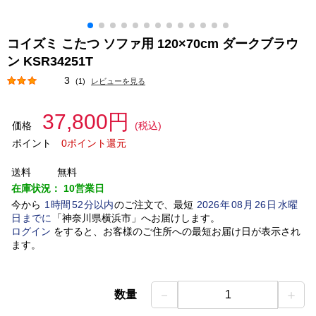
コイズミ こたつ ソファ用 120×70cm ダークブラウ
ン KSR34251T
3
(1)
レビューを見る
37,800円
価格
(税込)
ポイント
0ポイント還元
送料
無料
在庫状況：
10営業日
今から
1
時間
52
分以内
のご注文で、最短
2026
年
08
月
26
日
水曜
日
までに
「
神奈川県横浜市
」
へお届けします。
ログイン
をすると、お客様のご住所への最短お届け日が表示され
ます。
－
＋
数量
1