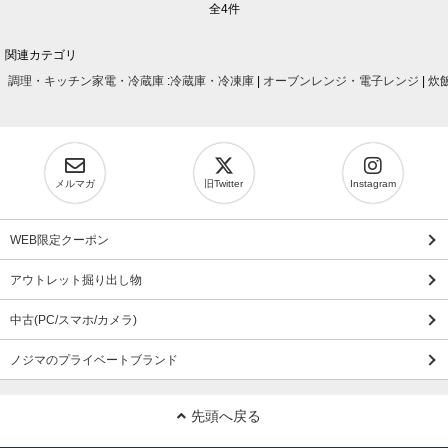
全4件
関連カテゴリ
調理・キッチン家電・冷蔵庫
:
冷蔵庫・冷凍庫
|
オーブンレンジ・電子レンジ
|
炊
メルマガ
旧Twitter
Instagram
WEB限定クーポン
アウトレット掘り出し物
中古(PC/スマホ/カメラ)
ノジマのプライベートブランド
先頭へ戻る