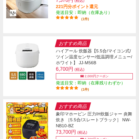
7,370円
(税込)
221円分ポイント還元
発送目安：即納（在庫あり）
(1件)
おすすめ商品
ハイアール 炊飯器【5.5合/マイコン式/
ツイン温度センサー/低温調理メニュー/
ホワイト】 JJ-M56B
6,700円
(税込)
2,000円クーポン
発送目安：即納（在庫残りわずか）
(1件)
おすすめ商品
象印マホービン 圧力IH炊飯ジャー 炎舞
炊き ［5.5合/スレートブラック］ NW-
NB10-BZ
73,700円
(税込)