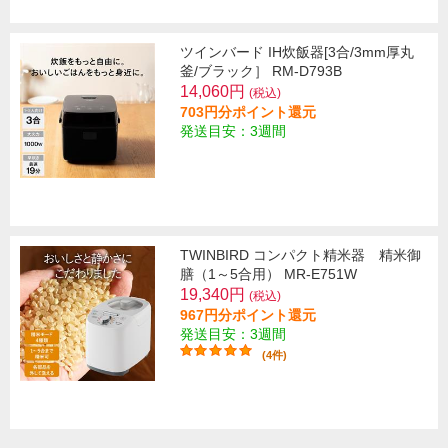
ツインバード IH炊飯器[3合/3mm厚丸
釜/ブラック］ RM-D793B
14,060円
(税込)
703円分ポイント還元
発送目安：3週間
TWINBIRD コンパクト精米器 精米御
膳（1～5合用） MR-E751W
19,340円
(税込)
967円分ポイント還元
発送目安：3週間
(4件)