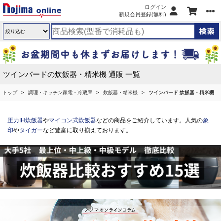
ログイン
新規会員登録(無料)
ツインバードの炊飯器・精米機 通販 一覧
トップ
調理・キッチン家電・冷蔵庫
炊飯器・精米機
ツインバード 炊飯器・精米機
圧力IH炊飯器
や
マイコン式炊飯器
などの商品をご紹介しています。人気の
象
印
や
タイガー
など豊富に取り揃えております。