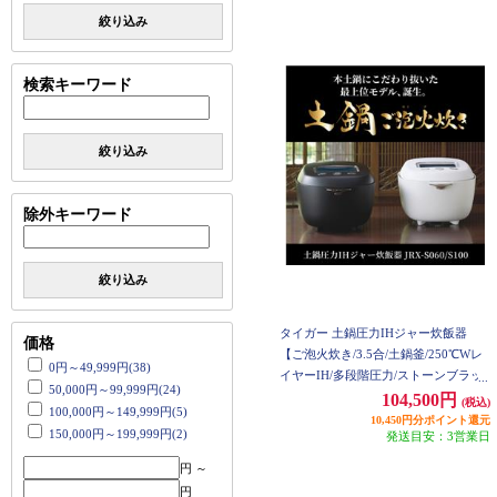
絞り込み
検索キーワード
絞り込み
除外キーワード
絞り込み
タイガー 土鍋圧力IHジャー炊飯器
価格
【ご泡火炊き/3.5合/土鍋釜/250℃Wレ
0円～49,999円(38)
イヤーIH/多段階圧力/ストーンブラッ
50,000円～99,999円(24)
ク】 JRX-S060KS
104,500円
(税込)
100,000円～149,999円(5)
10,450円分ポイント還元
150,000円～199,999円(2)
発送目安：3営業日
円 ～
円