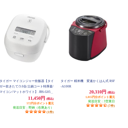
タイガー マイコンジャー炊飯器【タイ
タイガー 精米機 変速かくはん式 RSF
ガー炊きたて/3.0合/土鍋コート特厚釜/
-A100R
20,310円
マイコン/マットホワイト】 JBS-G055
(税込)
WM
1,015円分ポイント還元
11,450円
(税込)
発送目安：3営業日
572円分ポイント還元
(7件)
発送目安：即納（在庫あり）
(1件)