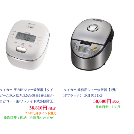
タイガー 圧力IHジャー炊飯器【タイ
タイガー 業務用ジャー炊飯器【1升/I
ガーご泡火炊き/5.5合/遠赤9層土鍋か
H/ブラック】 JKH-P181KS
50,600円
まどコート釜/ソレノイド式多段階圧力
(税込)
機構/オフホワイト】 JRI-G100WO
発送目安：1ヶ月
56,810円
(税込)
2,840円分ポイント還元
発送目安：即納（在庫残りわずか）