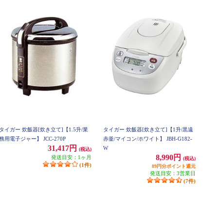
タイガー 炊飯器[炊き立て]【1.5升/業
タイガー 炊飯器[炊き立て]【1升/黒遠
務用電子ジャー】 JCC-270P
赤釜/マイコン/ホワイト】 JBH-G182-
31,417円
W
(税込)
8,990円
発送目安：1ヶ月
(税込)
(1件)
89円分ポイント還元
発送目安：3営業日
(7件)