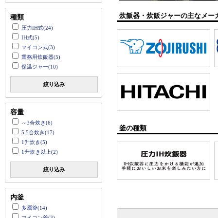
炊飯器・炊飯ジャーの主なメー
種類
圧力IH式(24)
IH式(5)
マイコン式(3)
業務用炊飯器(5)
保温ジャー(10)
絞り込み
容量
～3合炊き(6)
釜の種類
5.5合炊き(17)
1升炊き(5)
1升炊き以上(2)
絞り込み
内釜
多層釜(14)
マイコン釜(3)