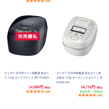
(1件)
タイガー 圧力IHジャー炊飯器 炊きた
タイガー 圧力IH炊飯器 炊き立てご泡
て 5.5合 モーブブラック JPV-T100KV
火炊き 3.5合 オーガニックホワイト JP
DG060-WG
24,980円
34,716円
(税込)
(税込)
発送目安：3営業日
(2件)
(1件)