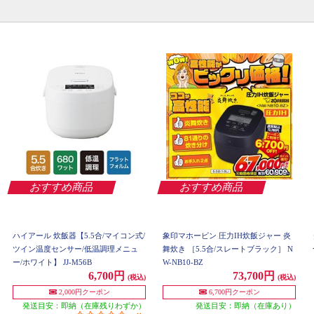
おすすめ商品
おすすめ商品
ハイアール 炊飯器【5.5合/マイコン式/
象印マホービン 圧力IH炊飯ジャー 炎
ツイン温度センサー/低温調理メニュ
舞炊き ［5.5合/スレートブラック］ N
ー/ホワイト】 JJ-M56B
W-NB10-BZ
6,700円
73,700円
(税込)
(税込)
2,000円クーポン
6,700円クーポン
発送目安：即納（在庫残りわずか）
発送目安：即納（在庫あり）