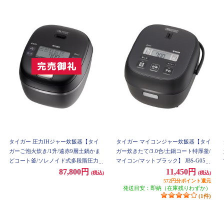
タイガー 圧力IHジャー炊飯器【タイ
タイガー マイコンジャー炊飯器【タイ
ガーご泡火炊き/1升/遠赤9層土鍋かま
ガー炊きたて/3.0合/土鍋コート特厚釜/
どコート釜/ソレノイド式多段階圧力機
マイコン/マットブラック】 JBS-G055
構/オフブラック】 JRI-G180KO
KM
87,800円
11,450円
(税込)
(税込)
572円分ポイント還元
発送目安：即納（在庫残りわずか）
(1件)