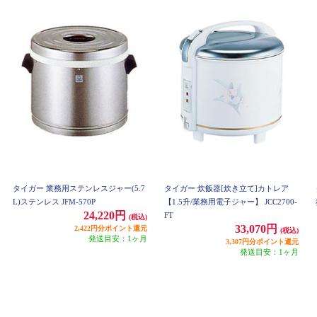
タイガー 業務用ステンレスジャー(5.7
タイガー 炊飯器[炊き立て]カトレア
L)ステンレス JFM-570P
【1.5升/業務用電子ジャー】 JCC2700-
24,220円
FT
(税込)
33,070円
2,422円分ポイント還元
(税込)
発送目安：1ヶ月
3,307円分ポイント還元
発送目安：1ヶ月