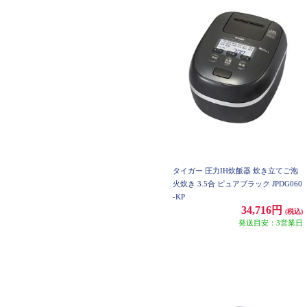
タイガー 圧力IH炊飯器 炊き立てご泡
火炊き 3.5合 ピュアブラック JPDG060
-KP
34,716円
(税込)
発送目安：3営業日