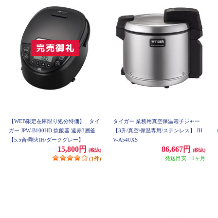
【WEB限定在庫限り処分特価】
タイ
タイガー 業務用真空保温電子ジャー
ガー JPW-B100HD 炊飯器 遠赤3層釜
【3升/真空/保温専用/ステンレス】 JH
【5.5合/剛火IH/ダークグレー】
V-A540XS
15,800円
86,667円
(税込)
(税込)
発送目安：1ヶ月
(1件)