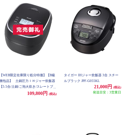
【WEB限定在庫限り処分特価】【B級
タイガー IHジャー炊飯器 3合 スチー
梱包品】
土鍋圧力ＩＨジャー炊飯器
ルブラック JPF-G055KL
21,000円
【5.5合/土鍋/ご泡火炊き/スレートブラ
(税込)
ック】
発送目安：3営業日
109,800円
(税込)