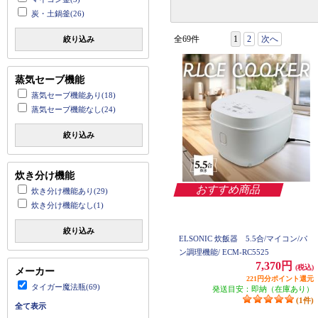
炭・土鍋釜(26)
全69件
1
2
次へ
絞り込み
蒸気セーブ機能
蒸気セーブ機能あり(18)
蒸気セーブ機能なし(24)
絞り込み
炊き分け機能
おすすめ商品
炊き分け機能あり(29)
炊き分け機能なし(1)
絞り込み
ELSONIC 炊飯器 5.5合/マイコン/パ
ン調理機能/ ECM-RC5525
7,370円
(税込)
メーカー
221円分ポイント還元
タイガー魔法瓶(69)
発送目安：即納（在庫あり）
(1件)
全て表示