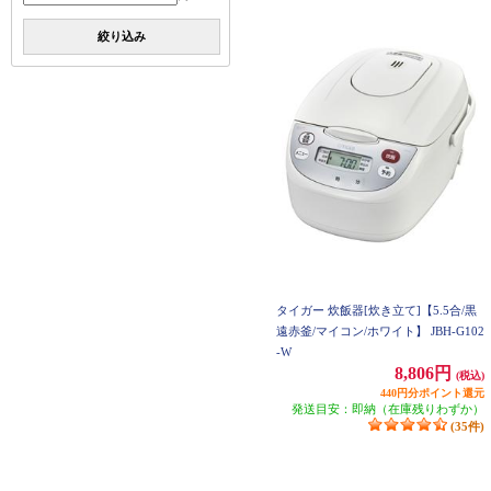
絞り込み
タイガー 炊飯器[炊き立て]【5.5合/黒
遠赤釜/マイコン/ホワイト】 JBH-G102
-W
8,806円
(税込)
440円分ポイント還元
発送目安：即納（在庫残りわずか）
(35件)