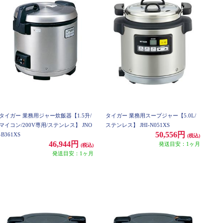
タイガー 業務用ジャー炊飯器【1.5升/
タイガー 業務用スープジャー【5.0L/
マイコン/200V専用/ステンレス】 JNO
ステンレス】 JHI-N051XS
50,556円
-B361XS
(税込)
46,944円
発送目安：1ヶ月
(税込)
発送目安：1ヶ月