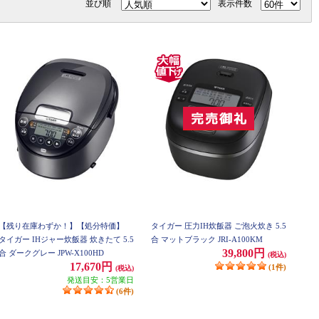
並び順
表示件数
【残り在庫わずか！】【処分特価】
タイガー 圧力IH炊飯器 ご泡火炊き 5.5
タイガー IHジャー炊飯器 炊きたて 5.5
合 マットブラック JRI-A100KM
39,800円
合 ダークグレー JPW-X100HD
(税込)
17,670円
(1件)
(税込)
発送目安：5営業日
(6件)