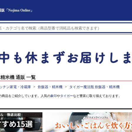
jima Online」
精米機 通販 一覧
ッチン家電・冷蔵庫
炊飯器・精米機
タイガー魔法瓶 炊飯器・精米機
の商品をご紹介しています。人気の
象印
や
タイガー
など豊富に取り揃えております。