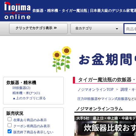
炊飯器・精米機・タイガー魔法瓶 | 日本最大級のデジタル家電通販「No
クリックでカテゴリ表示
全カテゴリ
タイガー魔法瓶の炊飯器・
炊飯器・精米機
IH炊飯器(2)
ノジマオンラインTOP
調理・キ
精米機・米びつ(1)
▲上のカテゴリに戻る
圧力IH炊飯器
や
マイコン式炊飯器
など
ノジマオンラインコラム
販売状況
在庫あり商品のみ表示
クーポン有商品のみ表示
販売終了商品を表示しない