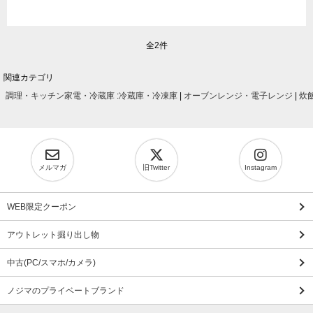
全2件
関連カテゴリ
調理・キッチン家電・冷蔵庫
:
冷蔵庫・冷凍庫
|
オーブンレンジ・電子レンジ
|
炊
メルマガ
旧Twitter
Instagram
WEB限定クーポン
アウトレット掘り出し物
中古(PC/スマホ/カメラ)
ノジマのプライベートブランド