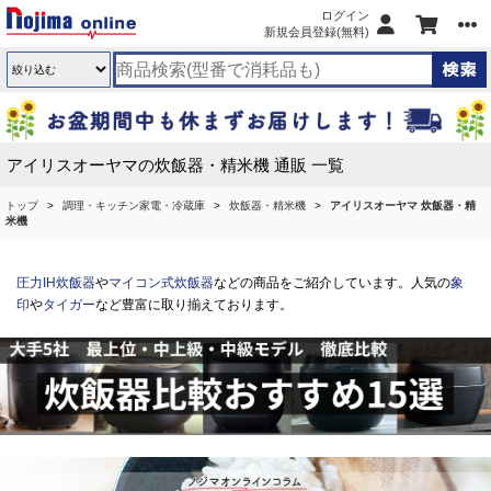
ログイン
新規会員登録(無料)
アイリスオーヤマの炊飯器・精米機 通販 一覧
トップ
調理・キッチン家電・冷蔵庫
炊飯器・精米機
アイリスオーヤマ 炊飯器・精
米機
圧力IH炊飯器
や
マイコン式炊飯器
などの商品をご紹介しています。人気の
象
印
や
タイガー
など豊富に取り揃えております。