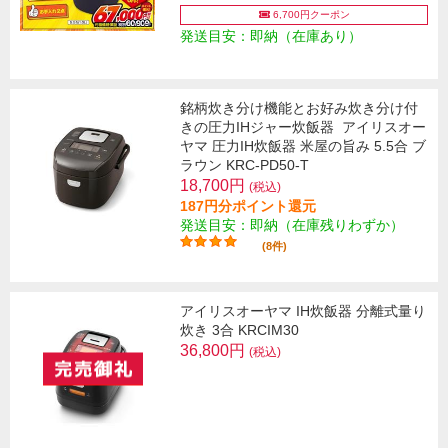
6,700円クーポン
発送目安：即納（在庫あり）
銘柄炊き分け機能とお好み炊き分け付
きの圧力IHジャー炊飯器
アイリスオー
ヤマ 圧力IH炊飯器 米屋の旨み 5.5合 ブ
ラウン KRC-PD50-T
18,700円
(税込)
187円分ポイント還元
発送目安：即納（在庫残りわずか）
(8件)
アイリスオーヤマ IH炊飯器 分離式量り
炊き 3合 KRCIM30
36,800円
(税込)