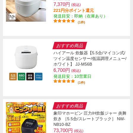
7,370円
(税込)
221円分ポイント還元
発送目安：即納（在庫あり）
(1件)
おすすめ商品
ハイアール 炊飯器【5.5合/マイコン式/
ツイン温度センサー/低温調理メニュー/
ホワイト】 JJ-M56B
6,700円
(税込)
発送目安：10営業日
(1件)
おすすめ商品
象印マホービン 圧力IH炊飯ジャー 炎舞
炊き ［5.5合/スレートブラック］ NW-
NB10-BZ
73,700円
(税込)