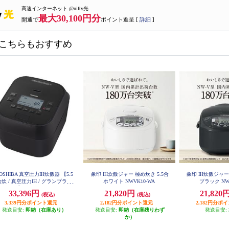
高速インターネット @nifty光
最大30,100円分
開通で
ポイント進呈 [
詳細
]
こちらもおすすめ
OSHIBA 真空圧力IH炊飯器 【5.5
象印 IH炊飯ジャー 極め炊き 5.5合
象印 IH炊飯ジャー
合炊 / 真空圧力IH / グランブラッ
ホワイト NWVK10-WA
ブラック NW
ク】 RC-10HGX-K
33,396円
21,820円
21,820
(税込)
(税込)
3,339円分ポイント還元
2,182円分ポイント還元
2,182円分ポ
発送目安:
即納（在庫あり）
発送目安:
即納（在庫残りわず
発送目安:
か）