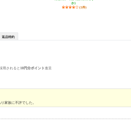
か）
(1件)
返品特約
採用されると
10円分ポイント
進呈
あり家族に不評でした。