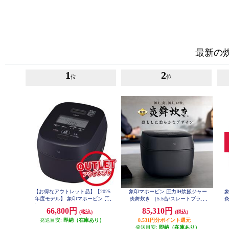
最新の
1
2
位
位
【お得なアウトレット品】【2025
象印マホービン 圧力IH炊飯ジャー
象
年度モデル】 象印マホービン 圧
炎舞炊き ［5.5合/スレートブラッ
炎
力IH炊飯ジャー 炎舞炊き ［5.5合/
ク］ NW-NB10-BZ
66,800円
85,310円
(税込)
(税込)
スレートブラック］ NW-NB10-BZ
発送目安:
即納（在庫あり）
8,531円分ポイント還元
発送目安:
即納（在庫あり）