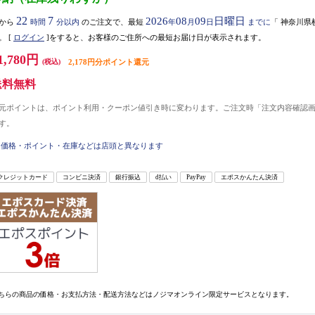
22
7
2026
08
09
日曜日
から
時間
分以内
のご注文で、最短
年
月
日
までに
「
神奈川県
。
[
ログイン
]をすると、お客様のご住所への最短お届け日が表示されます。
1,780円
(税込)
2,178円分ポイント還元
送料無料
元ポイントは、ポイント利用・クーポン値引き時に変わります。ご注文時「注文内容確認
す。
価格・ポイント・在庫などは店頭と異なります
クレジットカード
コンビニ決済
銀行振込
d払い
PayPay
エポスかんたん決済
ちらの商品の価格・お支払方法・配送方法などはノジマオンライン限定サービスとなります。