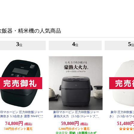
炊飯器・精米機の人気商品
3
4
5
位
位
印マホービン 圧力IH炊飯ジャー
象印マホービン 圧力IH炊飯ジャー
象印 圧力IH炊
舞炊き 5.5合炊き 濃墨 NW-FC10
豪熱大火力 ［5.5合/スレートブラ
き）［5.5合/ホワイ
-BZ
W
ック］ NWWB10-BZ
74,800円
59,800円
51,480
(税込)
(税込)
748円分ポイント還元
5,980円分ポイント還元
発送目安:
即納（在庫残りわず