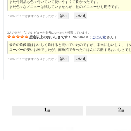
また付属品も色々付いていて使いやすくて良かったです。
まだ色々なメニューは試していませんが、他のメニューひも期待です。
はい
いいえ
このレビューは参考になりましたか？
2人の方が、｢このレビューが参考になった｣と投票しています。
想定以上のおいしさです！
2023/04/08
(
ごはん党
さん )
最近の炊飯器はおいしく炊けると聞いていたのですが、本当においしく、（
スーパーの安いお米でしたが、南魚沼で食べたごはんに匹敵するおいしさで
はい
いいえ
このレビューは参考になりましたか？
1
2
位
位