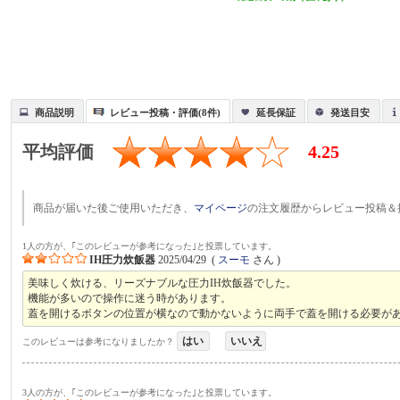
商品説明
レビュー投稿・評価(8件)
延長保証
発送目安
平均評価
4.25
商品が届いた後ご使用いただき、
マイページ
の注文履歴からレビュー投稿＆
1人の方が、｢このレビューが参考になった｣と投票しています。
IH圧力炊飯器
2025/04/29
(
スーモ
さん )
美味しく炊ける、リーズナブルな圧力IH炊飯器でした。
機能が多いので操作に迷う時があります。
蓋を開けるボタンの位置が横なので動かないように両手で蓋を開ける必要が
はい
いいえ
このレビューは参考になりましたか？
3人の方が、｢このレビューが参考になった｣と投票しています。