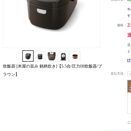
今
す
2
価格：
還
ま
炊飯器 [米屋の旨み 銘柄炊き]【5.5合/圧力IH炊飯器/ブ
支払方法：
ラウン】
こ