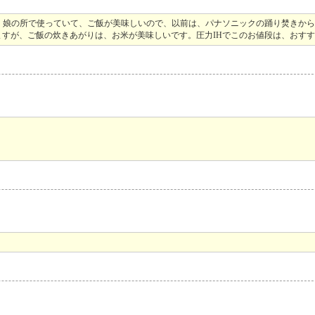
。娘の所で使っていて、ご飯が美味しいので、以前は、パナソニックの踊り焚きか
すが、ご飯の炊きあがりは、お米が美味しいです。圧力IHでこのお値段は、おす