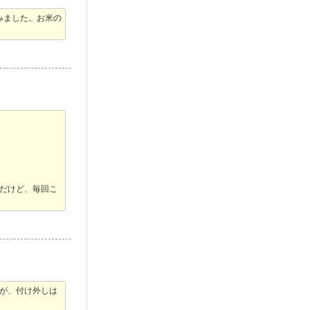
みました。お米の
だけど、毎回こ
すが、付け外しは