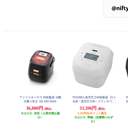
アイリスオーヤマ IH炊飯器 分離
TOSHIBA 真空圧力IH炊飯器 【5.5
T
式量り炊き 3合 KRCIM30
合炊 / 真空圧力IH / グランホワイ
ト】 RC-10HGX-W
36,800円
33,396円
(税込)
(税込)
発送目安:
未定（入荷次第お届
3,339円分ポイント還元
け）
発送目安:
即納（在庫残りわず
か）