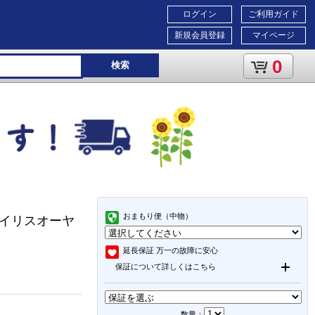
ログイン
ご利用ガイド
新規会員登録
マイページ
0
検索
おまもり便（中物）
アイリスオーヤ
延長保証
万一の故障に安心
保証について詳しくはこちら
数量：