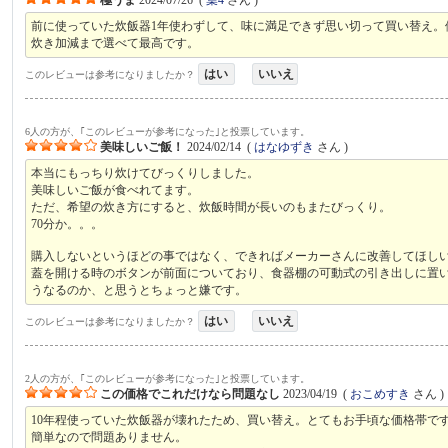
前に使っていた炊飯器1年使わずして、味に満足できず思い切って買い替え
炊き加減まで選べて最高です。
はい
いいえ
このレビューは参考になりましたか？
6人の方が、｢このレビューが参考になった｣と投票しています。
美味しいご飯！
2024/02/14
(
はなゆずき
さん )
本当にもっちり炊けてびっくりしました。
美味しいご飯が食べれてます。
ただ、希望の炊き方にすると、炊飯時間が長いのもまたびっくり。
70分か。。。
購入しないというほどの事ではなく、できればメーカーさんに改善してほし
蓋を開ける時のボタンが前面についており、食器棚の可動式の引き出しに置
うなるのか、と思うとちょっと嫌です。
はい
いいえ
このレビューは参考になりましたか？
2人の方が、｢このレビューが参考になった｣と投票しています。
この価格でこれだけなら問題なし
2023/04/19
(
おこめすき
さん )
10年程使っていた炊飯器が壊れたため、買い替え。とてもお手頃な価格帯で
簡単なので問題ありません。