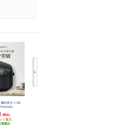
 極め炊き 5.5合
タイガー 圧力IH炊飯器 ご泡火炊
タイガー 圧力IHジャー炊飯器 炊
VK10-BA
き 5.5合 マットブラック JRI-A100
きたて 5.5合 モーブブラック JPV-
KM
T100KV
円
39,800円
24,980円
(税込)
(税込)
(税込)
イント還元
(1件)
(2件)
3営業日