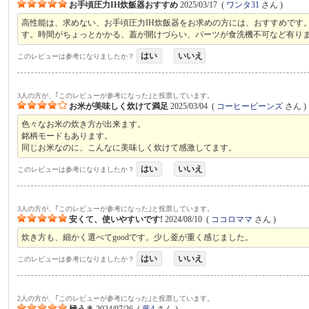
お手頃圧力IH炊飯器おすすめ
2025/03/17
(
ワンタ31
さん )
高性能は、求めない、お手頃圧力IH炊飯器をお求めの方には、おすすめです
す。時間がちょっとかかる、蓋が開けづらい、パーツが食洗機不可など有りま
はい
いいえ
このレビューは参考になりましたか？
3人の方が、｢このレビューが参考になった｣と投票しています。
お米が美味しく炊けて満足
2025/03/04
(
コーヒービーンズ
さん )
色々なお米の炊き方が出来ます。
銘柄モードもあります。
同じお米なのに、こんなに美味しく炊けて感激してます。
はい
いいえ
このレビューは参考になりましたか？
3人の方が、｢このレビューが参考になった｣と投票しています。
安くて、使いやすいです!
2024/08/10
(
ココロママ
さん )
炊き方も、細かく選べてgoodです。少し釜が重く感じました。
はい
いいえ
このレビューは参考になりましたか？
2人の方が、｢このレビューが参考になった｣と投票しています。
極うま
2024/07/26
(
葉4
さん )