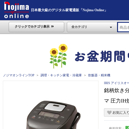
日本最大級のデジタル家電通販「Nojima Online」
クリックでカテゴリ表示
全カテゴリ
ノジマオンラインTOP
調理・キッチン家電・冷蔵庫
炊飯器・精米機
IRIS アイリスオ
銘柄炊き分
マ 圧力IH
発送目安：