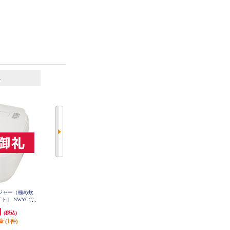
6
7
位
位
位
飯ジャー（極め炊
象印マホービン 圧力IH炊飯ジャー
【アウトレット品】 象印 圧力IH
ト］ NWYC10-
炎舞炊き 4合 濃墨 NW-UT07-BZ
炊飯ジャー（極め炊き）［5.5合/
A
スレートブラック］ JK-NWYC10-
円
121,000円
29,800円
(税込)
(税込)
(税込)
BZ
(1件)
(4件)
発送目安:
即納（在庫あり）